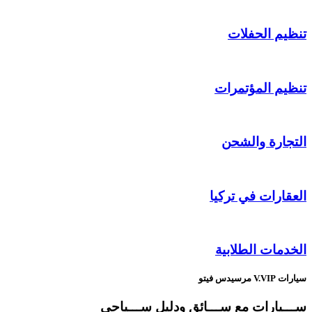
تنظيم الحفلات
تنظيم المؤتمرات
التجارة والشحن
العقارات في تركيا
الخدمات الطلابية
سيارات V.VIP مرسيدس فيتو
ســـيارات مع ســـائق ودليل ســـياحي