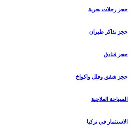
حجز رحلات بحرية
حجز تذاكر طيران
حجز فنادق
حجز شقق وفلل واكواخ
السياحة العلاجية
الاستثمار في تركيا