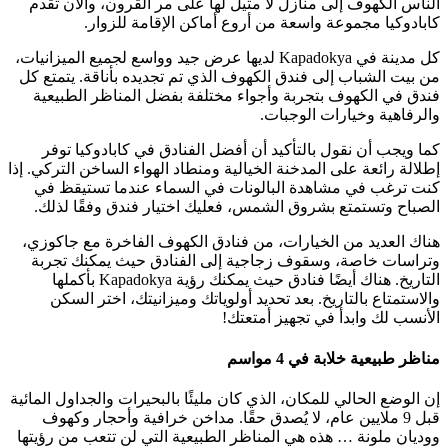
الناس الكهوف إلى منازل لا مثيل لها على مر القرون، والآن تقدم
كابادوكيا مجموعة واسعة من أروع أماكن الإقامة للزوار.
كل مدينة في Kapadokya لديها عرض جيد وواسع لجميع الميزانيات،
من بيت الشباب إلى فندق الكهوف الذي تم تجديده بأناقة. يتمتع كل
فندق في الكهوف بتجربة وأجواء مختلفة بفضل المناظر الطبيعية
والرفاهية وخيارات الوجبات.
كما ويجب أن نقول بالتأكيد أن أفضل الفنادق في كابادوكيا توفر
إطلالة رائعة على المدخنة الخيالية ومنطاد الهواء الساخن التركي. إذا
كنت ترغب في مشاهدة البالونات في السماء عندما تستيقظ في
الصباح وتستمتع بشروق الشمس، فعليك اختيار فندق وفقًا لذلك.
هناك العديد من الخيارات، من فنادق الكهوف الفاخرة مع جاكوزي،
وتراسات خاصة، وسقوف زجاجية إلى الفنادق حيث يمكنك تجربة
التاريخ. هناك أيضًا فنادق حيث يمكنك رؤية Kapadokya بأكملها
والاستمتاع بالتاريخ. بعد تحديد أولوياتك وميزانيتك، اختر السكن
الأنسب لك وابدأ في تجهيز أمتعتك!
مناظر طبيعية خلابة في 4 مواسم
إن الوضع الحالي للمكان، الذي كان مليئًا بالبحيرات والجداول المائية
قبل 9 ملايين عام، لا يُصدق حقًا. مداخن خرافية وأحجار وكهوف
ووديان ملونة … هذه هي المناظر الطبيعية التي لن تتعب من رؤيتها