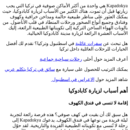
Kapadokya هي واحدة من أكثر الأماكن صوفية في تركيا التي يجب
زيارتها قبل أن تموت. هناك الكثير من الأسباب لزيارة كابادوكيا، حيث
يمكنك العثور على مناظر طبيعية حالمة ومداخن خرافية وكهوف
وفنادق وجميع أنواع الصخور ورحلات المنطاد في قلب الأناضول. من
بالونات الهواء الساخن التركية إلى تكويناتها الطبيعية الرائعة، إليك
الأسباب العشرة الرائعة لزيارة مدينة كابادوكيا الخيالية.
هل تبحث عن
سفرات عائلية
في اسطنبول وتركيا؟ نقدم لك أفضل
الخيارات للرحلات العائلية داخل تركيا
أعرف المزيد حول أحلى
رحلات سياحية جماعية
يمكنك الترتيب للحصول على سيارة مع
سائق في تركيا يتكلم عربي
شاهد المزيد حول
الاعراس في اسطنبول
أهم أسباب لزيارة كابادوكيا
إقامة لا تنسى في فندق الكهوف
هل سبق لك أن بقيت في كهف صوفي؟ هذه فرصة رائعة لتجربة
ليلة فريدة من نوعها في فندق الكهوف. يدعوك Kapadokya إلى
رحلة لا تُنسى مع تكويناته الطبيعية الفريدة والتاريخية. لقد حوّل