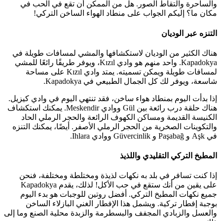
والساحرة والتقاط الصور. هل من الممكن أن تقع في الحب في
مكان ما؟ إليكم الجواب على منطاد الهواء الساخن التركي!
التنزه عبر الوديان
هناك الكثير من الوديان لاستكشافها والمشي لمسافات طويلة في
Kapadokya. واحد منهم هو وادي Kızıl، ويوفر طريقًا رائعًا للمشي
لمسافات طويلة ويمكن تسميته. يمتد وادي Kızıl على مساحة
شاسعة، ويوفر لك كل الجمال الطبيعي في Kapadokya.
إذا بدأت اليوم بمنطاد هواء ساخن، فقد تنتهي اليوم في وادي كيزيل.
هناك حلقة درب رائعة بين Gül ووادي Meskendir. يمكنك استكشاف
الكنيسة القديمة ومساكن الكهوف الرائعة والحجر الرملي الحاد
والتكوينات الصخرية من الحجر الرملي الأصفر. أيضًا، يمكنك التنزه
في Aşk و Paşabağ و Güvercinlik ووادي Ihlara.
المطبخ التركي التقليدي واللذيذ
إذا كنت تسافر في بلد به نكهات لذيذة ومختلطة ومختلفة، فنحن
على يقين من أنك ستقع في حب الأكل! لذلك، يقدم Kapadokya
جميع نكهات المطبخ التركي. أفضل روتين للوجبات هو بدء اليوم
بوجبة إفطار تركية. ويشمل هذا الإفطار الغني البازلاء الساخن
والعسل والزبادي المجفف والبسطرمة والزبدة محلية الصنع وما إلى