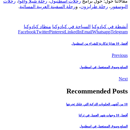
مقالاتنا حول: حول برامج
رحلات اسطنبول
،
رحلة شيلا وأغوا
،
رحلات
البوسفور
،
رحلة طرابزون
، و
رحلة السفينة العربية المسائية
.
أنشطة في كبادوكيا
السياحة في كبادوكيا
منطاد كبادوكيا
Facebook
Twitter
Pinterest
LinkedIn
Email
Whatsapp
Telegram
أفضل 10 هدايا تذكارية للشراء من اسطنبول
Previous
السلع وسوق المستعمل في اسطنبول
Next
Recommended Posts
10 من أشهى الحلويات التركية التي عليك تجربتها
أفضل 10 وجهات شهر العسل في تركيا
السلع وسوق المستعمل في اسطنبول