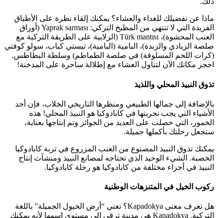
ذلك.
ماذا عن تفضيلك للغداء والعشاء؟ يمكنك إلقاء نظرة على الأطباق
الفريدة التي لا تنتهي من المطبخ التركي: Yaprak sarması (أوراق
العنب المحشوة)، Türk mantısı (الزلابية على الطريقة التركية مع
صلصة الزبادي والزبدة)، البامية (البامية)، تيستي كباب، سولو كوفتي
(كرات اللحم المسلوقة) في صلصة الطماطم) وسلطة البطاطس.
احجز مكانك الآن لتناول العشاء مع إطلالة ساحرة على المدخنة!
تذوق النبيذ المحلي واللذيذ
بالإضافة إلى جمالها الطبيعي ومنظرها التاريخي الخلاب، فإن أحد
الأشياء التي يجب تجربتها في كابادوكيا هو النبيذ المحلي! هذه
الخمور، التي حصلت على العديد من الجوائز وتم إنتاجها بعناية،
ستجعل رحلتك بأكملها جميلة.
يمكنك تذوق النبيذ المصنوع من العنب المزروع في تربة كابادوكيا
الخصبة. الشيء الوحيد الذي تحتاجه لمصانع النبيذ ومنشآت إنتاج
النبيذ في أجزاء مختلفة من كابادوكيا هو رحلة كابادوكيا.
ركوب الخيل في المتنزهات الوطنية
هل تعرف معنى Kapadokya؟ تعني “أرض الخيول الجميلة” باللغة
التركية. Kapadokya هي مدينة ترقى إلى مستوى اسمها لأنه يمكنك