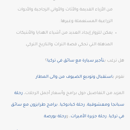
من الأزياء القديمة والأثاث والأواني الزجاجية والأدوات
الزراعية المستعملة وغيرها.
يمكن للزوار إيجاد العديد من أشياء الهدايا والأنتيكات
المذهلة التي تحكي قصة التراث والتاريخ التركي.
هل ترغب ب
تأجير سيارة مع سائق في تركيا
؟
نقوم ب
استقبال وتوديع الضيوف من والى المطار
.
المزيد من التفاصيل حول برامج وأسعار أجمل الرحلات،
رحلة
سبانجا ومعشوقية
،
رحلة كبادوكيا
،
برامج طرابزون مع سائق
في تركيا
،
رحلة جزيرة الأميرات
، و
رحلة بورصة
.