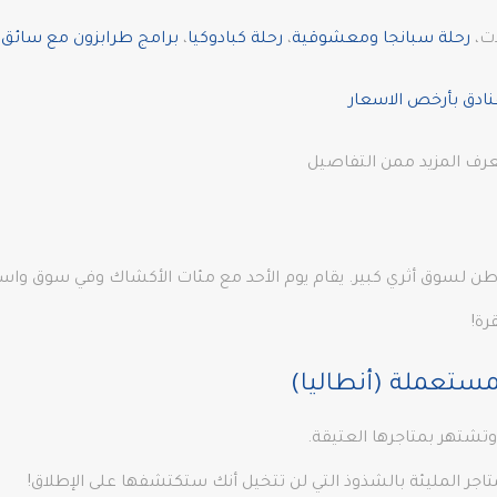
ات،
رحلة سبانجا ومعشوقية
،
رحلة كبادوكيا
،
برامج طرابزون مع سائق ف
نادق بأرخص الاسعار
عرف المزيد ممن التفاصيل
وطن لسوق أثري كبير. يقام يوم الأحد مع مئات الأكشاك وفي سوق واس
رة!
ستعملة (أنطاليا)
تشتهر بمتاجرها العتيقة.
ر المليئة بالشذوذ التي لن تتخيل أنك ستكتشفها على الإطلاق!