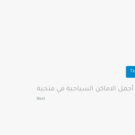
Te
Next