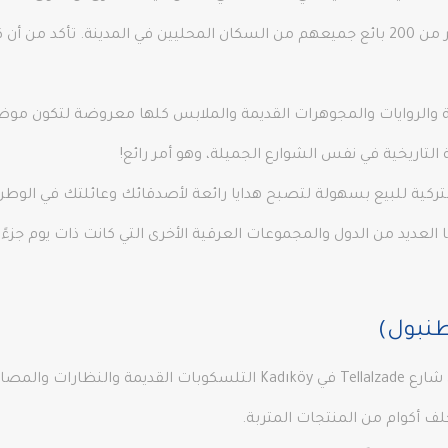
كما ويضم سوق Feriköy Antique Market أكثر من 200 بائع جميعهم من السكان المحليين في ال
ة والروايات والمجوهرات القديمة والملابس كلها معروضة لتكون موضع
لتاريخية في نفس الشوارع الجميلة، وهو أمر رائع!
لتركية للبيع بسهولة لتصبح هدايا رائعة لأصدقائك وعائلتك في الوطن
ا العديد من الدول والمجموعات العرقية الأخرى التي كانت ذات يوم جزءًا
طنبول)
كما وتقدم لك مجموعة كبيرة من المتاجر في شارع Tellalzade في Kadıköy 
ف أكوام من المنتجات المتربة.