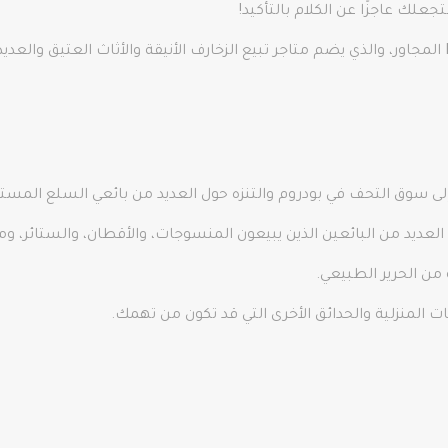
لك عاجزًا عن الكلام بالتأكيد!
احرص على زيارة بازار Kadıköy Antique Bazaar المجاور، والذي يضم متاجر تبيع الزخارف الأنيقة والأث
ى سوق التحف في بودروم والتنزه حول العديد من بائعي السلع المستع
لعديد من البائعين الذين يبيعون المنسوجات، والأقطان، والستائر، 
من الحرير الطبيعي.
 المنزلية والحدائق الأخرى التي قد تكون من تهمك.