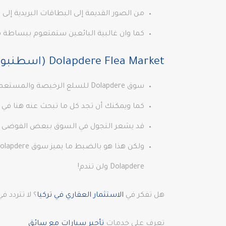
من الصور القديمة إلى البطاقات البريدية إلى
كما وان غالبية البائعين ستمتعوم ببساطة في
Dolapdere Flea Market (اسطنبول)
سوق Dolapdere للسلع الرخيصة والمستعملة هو بلا شك كنز مخفي في الجزء الأكثر شعبية من المدينة.
كما ويمكنك أن تجد كل ما تبحث عنه هنا في صب
قد يشعر التجول في السوق ببعض الفوضى حي
Dolapdere ولن تندم!
هل تفكر في
الاستثمار العقاري في تركيا
؟ لا تتردد
تعرف على خدمات
تأجير سيارات مع سائق