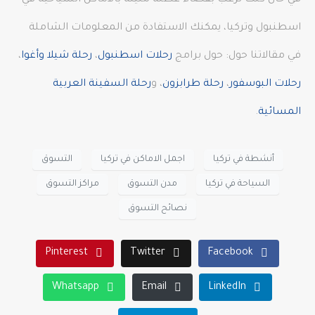
في حال كنت ترغب بقضاء عطلة مليئة بالأماكن السياحية في
اسطنبول وتركيا، يمكنك الاستفادة من المعلومات الشاملة
في مقالاتنا حول: حول برامج
رحلات اسطنبول
،
رحلة شيلا وأغوا
،
رحلات البوسفور
،
رحلة طرابزون
، و
رحلة السفينة العربية
المسائية
.
أنشطة في تركيا
اجمل الاماكن في تركيا
التسوق
السياحة في تركيا
مدن التسوق
مراكز التسوق
نصائح التسوق
Pinterest
Twitter
Facebook
Whatsapp
Email
LinkedIn