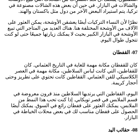
والشالات في البازار. في حين أن بعض هذه الشالات مصنوعة في
تركيا، يتم استيراد البعض الآخر من دول مثل باكستان والهند.
نظرًا لأن النساء التركيات أيضًا يعشقن الأوشحة، يمكن العثور على
الآلاف من الأوشحة المختلفة هنا. هناك العديد من المتاجر التي تبيع
الأوشحة في البازار الكبير بحيث لا يمكنك زيارتها جميعًا حتى لو كنت
تتجول طوال اليوم.
07- القفطان
كان للقفطان مكانة مهمة للغاية في التاريخ العثماني. كان
للقفاطين، التي كانت لباس السلاطين، مكانة مهمة في العصر
الكلاسيكي للفن العثماني. القفاطين كانت تحتوي على تطريز وحتى
أحجار كريمة.
اليوم، القفاطين التي يرتديها السلاطين منذ قرون معروضة في
قسم الملابس في قصر توبكابي. إذا كنت تحب هذا النمط من
الملابس، يمكنك العثور على قفطان رائع في السوق. يمكنك أيضًا
الحصول على قفطان مناسب لك في بعض محلات الخياطة في
البازار.
08- حقائب اليد