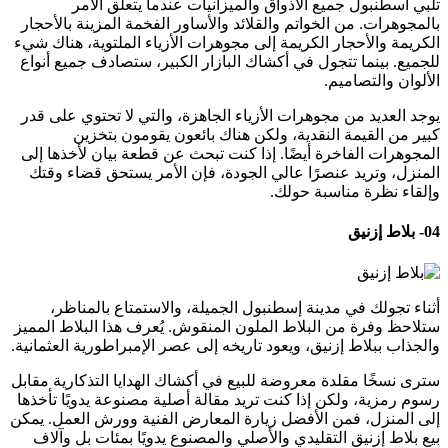
تلبي اسطنبول جميع الأذواق والميزانيات عندما يتعلق الأمر
بالمجوهرات. من الخواتم والقلائد والأساور الفخمة المزينة بالأحجار
الكريمة والأحجار الكريمة إلى مجوهرات الأزياء الملتوية، هناك شيء
للجميع. بينما تتجول في أكشاك البازار الكبير، ستصادف جميع أنواع
الألوان والتصاميم.
يوجد العديد من مجوهرات الأزياء الجاهزة، والتي لا تحتوي على قدر
كبير من القيمة النقدية، ولكن هناك بائعون يقومون بتخزين
المجوهرات الفاخرة أيضًا. إذا كنت تبحث عن قطعة بيان لأخذها إلى
المنزل، وتريد عنصرًا عالي الجودة، فإن الأمر يستحق قضاء وقتك
وإلقاء نظرة مناسبة حولك.
04- بلاط إزنيق
أثناء تجولك في مدينة إسطنبول الجميلة، والاستمتاع بالمناظر،
ستلاحظ وفرة من البلاط الملون المنقوش. يُعرف هذا البلاط المميز
والجذاب ببلاط إزنيق، ويعود تاريخه إلى عصر الإمبراطورية العثمانية.
سترى نسخًا مقلدة معروضة للبيع في أكشاك الهدايا التذكارية مقابل
رسوم رمزية، ولكن إذا كنت تريد مقالة أصلية مصنوعة يدويًا تأخذها
إلى المنزل، فمن الأفضل زيارة المعارض الفنية وورش العمل. يمكن
بيع بلاط إزنيق التقليدي والأصلي والمصنوع يدويًا بمئات بل وآلاف