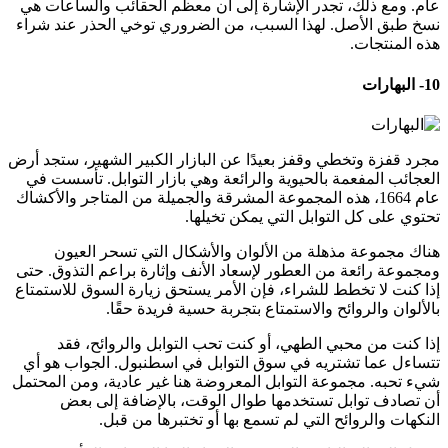
عام. ومع ذلك، تجدر الإشارة إلى أن معظم الحقائب والساعات هي
نسخ طبق الأصل. لهذا السبب، من الضروري توخي الحذر عند شراء
هذه المنتجات.
10- البهارات
مجرد قفزة وتخطي وقفز بعيدًا عن البازار الكبير الشهير، ستجد أرض
العجائب المفعمة بالحيوية والرائعة وهي بازار التوابل. تأسست في
عام 1664، هذه المجموعة المشرقة والجميلة من المتاجر والأكشاك
تحتوي على كل التوابل التي يمكن تخيلها.
هناك مجموعة مذهلة من الألوان والأشكال التي تسحر العيون
ومجموعة رائعة من العطور لإسعاد الأنف وإثارة براعم التذوق. حتى
إذا كنت لا تخطط للشراء، فإن الأمر يستحق زيارة السوق للاستمتاع
بالألوان والروائح والاستمتاع بتجربة حسية فريدة حقًا.
إذا كنت من محبي الطهي، أو كنت تحب التوابل والروائح، فقد
تتساءل عما تشتريه في سوق التوابل في اسطنبول. الجواب هو أي
شيء تحبه. مجموعة التوابل المعروضة هنا غير عادية، ومن المحتمل
أن تصادف توابل تستخدمها طوال الوقت، بالإضافة إلى بعض
النكهات والروائح التي لم تسمع بها أو تختبرها من قبل.