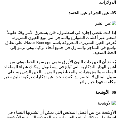
الدولارات.
05- عين الشر او عين الحسد
إذا كنت تقضي إجازة في اسطنبول، فلن يستغرق الأمر وقتًا طويلاً
لتتعثر عبر أكشاك الشوارع والمتاجر التي تبيع العيون الشريرة.
تُعرض العين الشريرة، المعروفة باسم Nazar Boncugu، على نطاق
واسع في المتاجر والمنازل في جميع أنحاء تركيا، وهي ترمز إلى
الحظ السعيد.
يُعتقد أن العين ذات اللون الأزرق تحمي من سوء الحظ، وهي من
أشهر الهدايا التذكارية التي تُباع في إسطنبول. يمكنك شراء المعلقات
المعلقة، والمجوهرات، والمغناطيس المزين بالعين الشريرة، على
سبيل المثال لا الحصر. إذا كنت تبحث عن تذكارات تركية تقليدية غير
مكلفة، فهذا خيار رائع.
06- الأوشحة
الأوشحة من بين أفضل الملابس التي يمكن أن تشتريها النساء في
اسطنبول. يمكنك أن تجد العشرات من المحلات التي تبيع الأوشحة