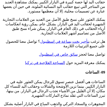
حقائب اليد لها حصة كبيرة في البازار الكبير. يمكنك مشاهدة العديد
من المتاجر التي تبيع حقائب اليد النسائية الملونة. في حين أن بعضها
عبارة عن تصميمات محلية، إلا أن معظمها مستورد.
يمكنك العثور على نسخ طبق الأصل من العديد من العلامات التجارية
الشهيرة لحقائب اليد في البازار. بشكل عام، يمكن رؤية انعكاسات
أزياء الحقائب في ذلك العام في البازار. يمكن شراء نسخ طبق
الأصل من تصاميم أشهر العلامات التجارية.
هل ترغب ب
تأجير يخت بساعة في اسطنبول
؟ تواصل معنا للحصول
على جميع الترتيبات اللازمة
تواصل معنا لحجز
سائق خاص في اسطنبول
يمكنك معرفة المزيد حول
السياحة العلاجية في تركيا
09- الساعات
الساعات هي أفضل عنصر تسوق للرجال يمكن العثور عليه في
البازار الكبير. بينما تزين الأوشحة والشالات وحقائب اليد للنساء كل
مكان، إلا أن القليل من الأشياء تجذب الرجال في البازار. من بينها،
تبرز الساعات التي تقلد نماذج الماركات الشهيرة.
المجوهرات والسجاد التركي والذهب المباع في البازار أصلية بشكل