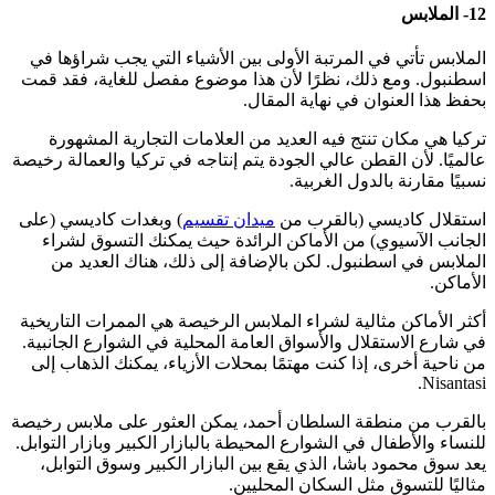
12- الملابس
الملابس تأتي في المرتبة الأولى بين الأشياء التي يجب شراؤها في
اسطنبول. ومع ذلك، نظرًا لأن هذا موضوع مفصل للغاية، فقد قمت
بحفظ هذا العنوان في نهاية المقال.
تركيا هي مكان تنتج فيه العديد من العلامات التجارية المشهورة
عالميًا. لأن القطن عالي الجودة يتم إنتاجه في تركيا والعمالة رخيصة
نسبيًا مقارنة بالدول الغربية.
استقلال كاديسي (بالقرب من
ميدان تقسيم
) وبغدات كاديسي (على
الجانب الآسيوي) من الأماكن الرائدة حيث يمكنك التسوق لشراء
الملابس في اسطنبول. لكن بالإضافة إلى ذلك، هناك العديد من
الأماكن.
أكثر الأماكن مثالية لشراء الملابس الرخيصة هي الممرات التاريخية
في شارع الاستقلال والأسواق العامة المحلية في الشوارع الجانبية.
من ناحية أخرى، إذا كنت مهتمًا بمحلات الأزياء، يمكنك الذهاب إلى
Nisantasi.
بالقرب من منطقة السلطان أحمد، يمكن العثور على ملابس رخيصة
للنساء والأطفال في الشوارع المحيطة بالبازار الكبير وبازار التوابل.
يعد سوق محمود باشا، الذي يقع بين البازار الكبير وسوق التوابل،
مثاليًا للتسوق مثل السكان المحليين.