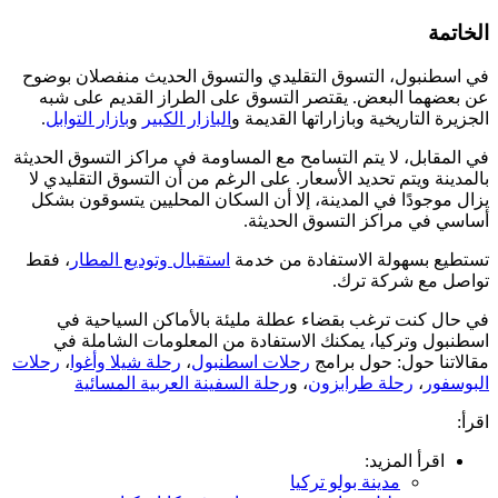
الخاتمة
في اسطنبول، التسوق التقليدي والتسوق الحديث منفصلان بوضوح
عن بعضهما البعض. يقتصر التسوق على الطراز القديم على شبه
الجزيرة التاريخية وبازاراتها القديمة و
البازار الكبير
و
بازار التوابل
.
في المقابل، لا يتم التسامح مع المساومة في مراكز التسوق الحديثة
بالمدينة ويتم تحديد الأسعار. على الرغم من أن التسوق التقليدي لا
يزال موجودًا في المدينة، إلا أن السكان المحليين يتسوقون بشكل
أساسي في مراكز التسوق الحديثة.
تستطيع بسهولة الاستفادة من خدمة
استقبال وتوديع المطار
، فقط
تواصل مع شركة ترك.
في حال كنت ترغب بقضاء عطلة مليئة بالأماكن السياحية في
اسطنبول وتركيا، يمكنك الاستفادة من المعلومات الشاملة في
مقالاتنا حول: حول برامج
رحلات اسطنبول
،
رحلة شيلا وأغوا
،
رحلات
البوسفور
،
رحلة طرابزون
، و
رحلة السفينة العربية المسائية
اقرأ:
اقرأ المزيد:
مدينة بولو تركيا