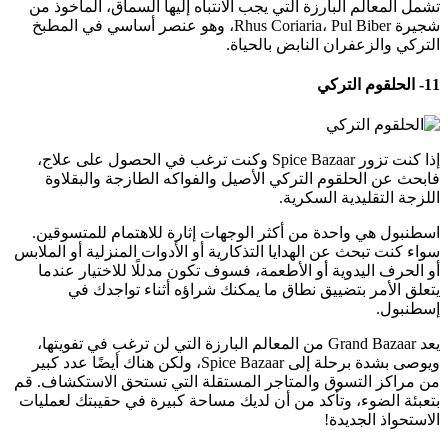
تشمل المعالم البارزة التي يجب الانتباه إليها السماق، المأخوذ من
شجيرة Rhus Coriaria، Pul Biber، وهو عنصر أساسي في المطبخ
التركي والزعفران النابض بالحياة.
11- الحلقوم التركي
إذا كنت تزور Spice Bazaar وكنت ترغب في الحصول على علاج،
فابحث عن الحلقوم التركي الأصيل والفواكه الطازجة والبقلاوة
اللزجة التقليدية السكرية.
اسطنبول هي واحدة من أكثر الوجهات إثارة للاهتمام للمتسوقين.
سواء كنت تبحث عن الهدايا التذكارية أو الأدوات المنزلية أو الملابس
أو الحرف اليدوية أو الأطعمة، فسوف تكون مدللًا للاختيار عندما
يتعلق الأمر بتضييق نطاق ما يمكنك شراؤه أثناء تواجدك في
إسطنبول.
يعد Grand Bazaar من المعالم البارزة التي لن ترغب في تفويتها،
ويوصى بشدة برحلة إلى Spice Bazaar، ولكن هناك أيضًا عدد كبير
من مراكز التسوق والمتاجر المستقلة التي تستحق الاستكشاف. قم
بتعبئة الضوء، وتأكد من أن لديك مساحة كبيرة في حقيبتك لعمليات
الاستحواذ الجديدة!