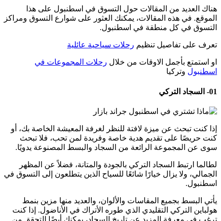
هناك العديد من المقالات حول التسوق في اسطنبول على هذا
الموقع. في هذه المقالات، يمكنك العثور على شوارع التسوق ومراكز
التسوق في كل منطقة في اسطنبول.
تعرف على تفاصيل تنظيم
رحلات سياحية عائلية
او استمتع بأجمل الاوقات من خلال
رحلات المجموعات في
اسطنبول
وتركيا
01- السجاد التركي
إذا كنت تبحث عن ميزة لافتة للنظر لغرفة المعيشة الخاصة بك، أو
كنت حريصًا على تقديم هدية خاصة وفريدة لمن تحب، فلا تبحث
سوى عن المجموعة الرائعة من السجاد والبسط المصنوعة يدويًا.
لطالما ارتبط السجاد التركي بالجودة والمتانة، فضلاً عن المظهر
الجمالي، ولا يزال خيارًا شائعًا للسياح الذين يتطلعون إلى التسوق في
اسطنبول.
يأتي البسط بجميع المقاسات والألوان، والعديد منها مزين بنمط
هولباين التركي التقليدي الذي طوره الأتراك في الأناضول. إذا كنت
ترغب في معرفة المزيد عن تاريخ السجاد، يمكنك أيضًا التحقق من