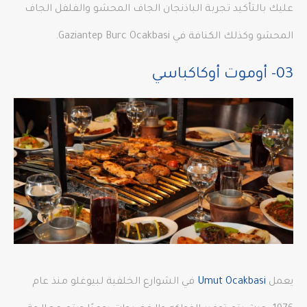
عليك بالتأكيد تجربة الباذنجان الجاف المحشو والفلفل الجاف
المحشو وكذلك الكنافة في Gaziantep Burc Ocakbasi.
03- أوموت أوكاكباسي
يعمل
Umut Ocakbasi
في الشوارع الخلفية لبيوغلو منذ عام