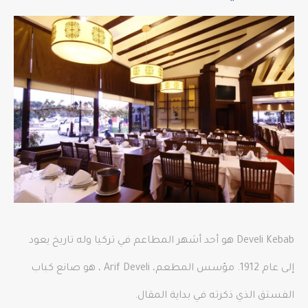
Develi Kebab هو أحد أشهر المطاعم في تركيا وله تاريخ يعود
إلى عام 1912. مؤسس المطعم، Arif Develi ، هو صانع كباب
الفستق الذي ذكرته في بداية المقال.