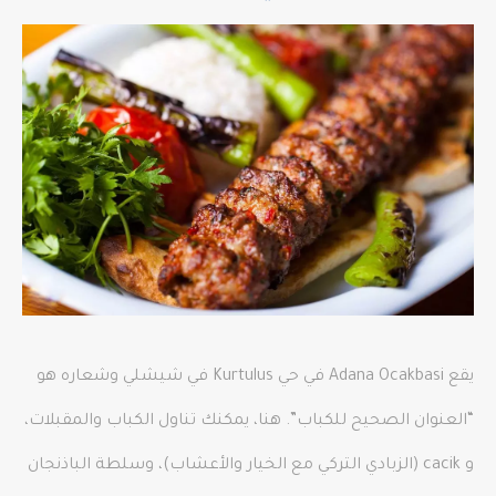
يقع Adana Ocakbasi في حي Kurtulus في شيشلي وشعاره هو
“العنوان الصحيح للكباب”. هنا، يمكنك تناول الكباب والمقبلات،
و cacik (الزبادي التركي مع الخيار والأعشاب)، وسلطة الباذنجان