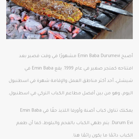
أصبح Emin Baba Durumevi مشهورًا في وقت قصير بعد
افتتاحه كمتجر صغير في عام 1999. يقع Emin Baba في
شيشلي، أحد أكثر مناطق العمل والإقامة شهرة في اسطنبول
اليوم، وهو من بين أفضل مطاعم الكباب التركي في اسطنبول.
يمكنك تناول كباب أضنة وأورفا اللذيذ حقًا في Emin Baba
Durum Evi. يتم طهي الكباب بالفحم والبلوط، كما أن طعم
الكباب دائمًا ما يكون رائعًا هنا.