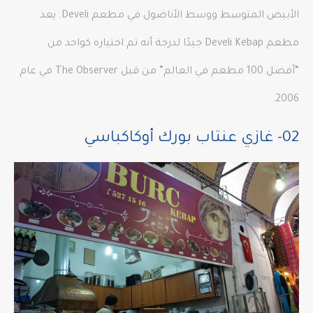
الأبيض المتوسط ​​ووسط الأناضول في مطعم Develi. يعد
مطعم Develi Kebap جيدًا لدرجة أنه تم اختياره كواحد من
“أفضل 100 مطعم في العالم” من قبل The Observer في عام
2006.
02- غازي عنتاب بورك أوكاكباسي