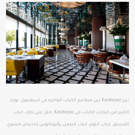
تبرز Kasibeyaz بين مطاعم الكباب الفاخرة في اسطنبول. يوجد
الكثير من خيارات الكباب في Kasibeyaz، مثل علي نازك، كباب
الفستق، كباب الثوم، كباب البصل، وأبوغانوس (باذنجان مشوي