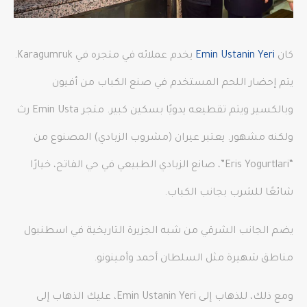
كان
Emin Ustanin Yeri
يخدم عملائه في متجره في Karagumruk.
يتم إحضار اللحم المستخدم في صنع الكباب من أفيون
وبالكسير ويتم تقطيعه يدويًا بسكين كبير. متجر Emin Usta رث
ولكنه مشهور. يعتبر عيران (مشروب الزبادي) المصنوع من
“Eris Yogurtlari”، صانع الزبادي الطبيعي في حي الفاتح، خيارًا
شائعًا للشرب بجانب الكباب.
يضم الجانب الشرقي من شبه الجزيرة التاريخية في اسطنبول
مناطق شهيرة مثل السلطان أحمد وأمينونو.
ومع ذلك، للذهاب إلى Emin Ustanin Yeri، عليك الذهاب إلى