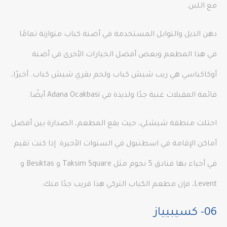
مع اللبن.
دهن الذيل والتوابل المستخدمة في أضنة كباب متوازنة تمامًا
في هذا المطعم وبعض أفضل الخيارات الأخرى في أضنة
أوكاكباسي هي ريب شيش كباب ولحم بقري شيش كباب. أخيرًا،
قائمة المقبلات غنية جدًا ولذيذة في Adana Ocakbasi أيضًا.
احتلت منطقة شيشلي، حيث يقع المطعم، الصدارة بين أفضل
أماكن الإقامة في اسطنبول في السنوات الأخيرة. إذا كنت تقيم
في أحياء بها فنادق 5 نجوم مثل Taksim Square و Besiktas و
Levent، فإن مطعم الكباب التركي هذا قريب جدًا منك.
06- كسيبيياز