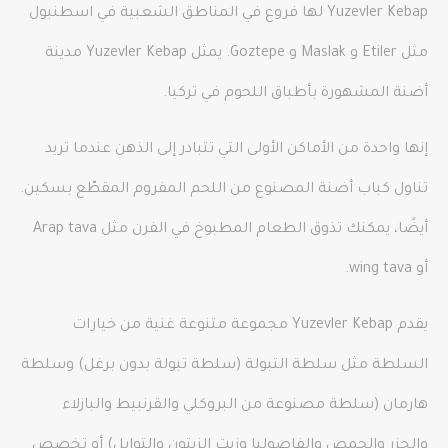
Yuzevler Kebap لها فروع في المناطق الشعبية في اسطنبول
مثل Etiler و Maslak و Goztepe. يمثل Yuzevler Kebap مدينة
أضنة المشهورة بأطباق اللحوم في تركيا.
إنها واحدة من الأماكن الأولى التي تتبادر إلى الذهن عندما تريد
تناول كباب أضنة المصنوع من اللحم المفروم المقطّع بسكين.
أيضًا، يمكنك تذوق الطعام المطبوخ في الفرن مثل Arap tava
أو wing tava.
يقدم Yuzevler Kebap مجموعة متنوعة غنية من خيارات
السلطة مثل سلطة التبولة (سلطة تبولة بدون برغل) وسلطة
هارمان (سلطة مصنوعة من البروكلي والقرنبيط والبازلاء
والجزر والحمص والفاصوليا وزيت الزيتون والتوابل) أو تخصص