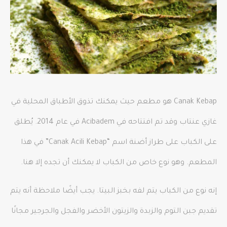
Canak Kebap هو مطعم حيث يمكنك تذوق الأطباق المحلية في
غازي عنتاب وقد تم افتتاحه في Acibadem في عام 2014. يُطلق
على الكباب على طراز أضنة اسم “Canak Acili Kebap” في هذا
المطعم. وهو نوع خاص من الكباب لا يمكنك أن تجده إلا هنا.
إنه نوع من الكباب يتم لفه بخبز البيتا. يجب أيضًا ملاحظة أنه يتم
تقديم جبن التوم والزبدة والزيتون الأخضر والفجل والجرجير مجانًا