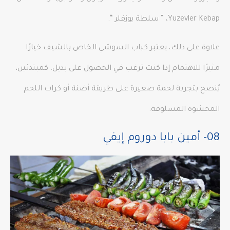
Yuzevler Kebap، ” سلطة يوزفلر “.
علاوة على ذلك، يعتبر كباب السوشي الخاص بالشيف خيارًا
مثيرًا للاهتمام إذا كنت ترغب في الحصول على بديل. كمبتدئين،
يُنصح بتجربة لحمة صغيرة على طريقة أضنة أو كرات اللحم
المحشوة المسلوقة.
08- أمين بابا دوروم إيفي