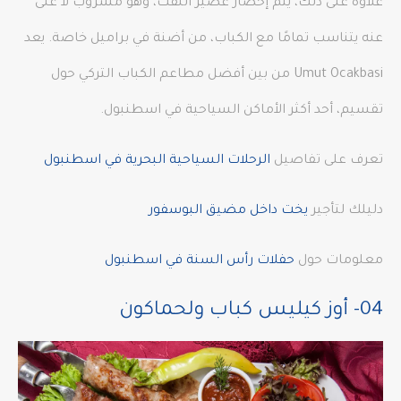
علاوة على ذلك، يتم إحضار عصير اللفت، وهو مشروب لا غنى
عنه يتناسب تمامًا مع الكباب، من أضنة في براميل خاصة. يعد
Umut Ocakbasi من بين أفضل مطاعم الكباب التركي حول
تقسيم، أحد أكثر الأماكن السياحية في اسطنبول.
تعرف على تفاصيل
الرحلات السياحية البحرية في اسطنبول
دليلك لتأجير
يخت داخل مضيق البوسفور
معلومات حول
حفلات رأس السنة في اسطنبول
04- أوز كيليس كباب ولحماكون