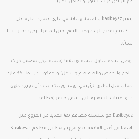
مع الزبادي وزيت الزيتون والفلفل الحار).
يتميز Kasibeyaz بطعامه وكبابه في غازي عنتاب. علاوة على
ذلك، يتم تقديم الزبدة وجبن التوم (جبن الماعز التركي) وخبز البيتا
مجانًا.
يوصى بشدة بتناول حساء يوفالاما (حساء تركي يتضمن كرات
اللحم والحمص والطماطم والبرغل) ولحمكون على طريقة غازي
عنتاب قبل الطبق الرئيسي. وبعد وجبتك، يجب أن تجرب حلوى
غازي عنتاب الشهيرة التي تسمى كاتمر (قطلة).
Kasibeyaz هو سلسلة مطاعم بها العديد من الفروع مثل
Develi في أعلى القائمة. يقع فرع Florya في مطعم Kasibeyaz