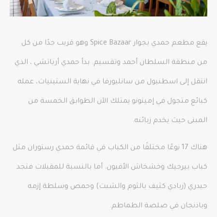
يقع مطعم حمدي بجوار Spice Bazaar وهو قريب جدًا من كل
من منطقة السلطان أحمد وتقسيم. بدأ حمدي أرباتشي ، الذي
انتقل إلى اسطنبول من سانليورفا في نهاية الستينيات، عمله
كبائع متجول في إمينونو يمتلك الآن الطوابق الخمسة من
المبنى حيث يخدم زبائنه.
هناك 17 نوعًا مختلفًا من الكباب في قائمة حمدي رستوران مثل
كباب بيرجيك وخشخاش الأفيون. أما بالنسبة للمقبلات فتجد
حيدري (زبادي كثيف بالثوم والشبت) وحمص وسلطة إزمه
وباذنجان في صلصة الطماطم.