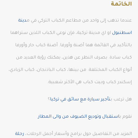
الخاتمة
عندما تذهب إلى واحد من مطاعم الكباب التركي في م
دينة
اسطنبول
او اي مدينة تركية، فإن نوعي الكباب اللذين ستراهما
بالتأكيد في القائمة هما أضنة وأورفا. أضنة كباب حار وأورفا
كباب سادة. بصرف النظر عن هذين، يمكنك رؤية العديد من
أنواع الكباب المختلفة. من بينها، كباب الباذنجان، كباب الزبادي،
إسكندر كباب وبيت كباب هي الأكثر شعبية.
هل ترغب ب
تأجير سيارة مع سائق في تركيا
؟
نقوم ب
استقبال وتوديع الضيوف من والى المطار
.
المزيد من التفاصيل حول برامج وأسعار أجمل الرحلات،
رحلة