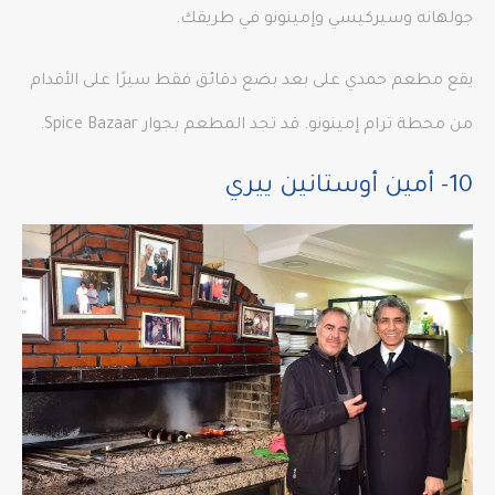
جولهانه وسيركيسي وإمينونو في طريقك.
يقع مطعم حمدي على بعد بضع دقائق فقط سيرًا على الأقدام
من محطة ترام إمينونو. قد تجد المطعم بجوار Spice Bazaar.
10- أمين أوستانين ييري