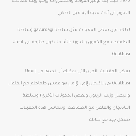
1976. حيث يتم توفير الفواكه والخضروات يوميًا ويتم معالجة
اللحوم في آلات شبه آلية قبل الطهي.
لذلك، فإن بعض المقبلات مثل سلطة gavurdagi (سلطة
الطماطم مع الكمون والجوز) دائمًا ما تكون طازجة في Umut
Ocakbasi.
بعض المقبلات الأخرى التي يمكنك أن تجدها في Umut
Ocakbasi هي باذنجان إزمي (إزمي هو غمس طماطم مع الفلفل
والبصل وزيت الزيتون وبعض المكونات الأخرى) وسلطة
الباذنجان والفلفل مع الطماطم. وتتماشى هذه المقبلات
بشكل جيد مع كبابك.