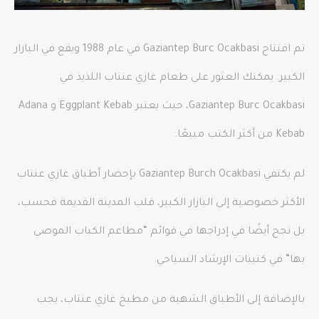
تم افتتاح Gaziantep Burc Ocakbasi في عام 1988 ويقع في البازار
الكبير. يمكنك العثور على طعام غازي عنتاب اللذيذ في
Gaziantep Burc Ocakbasi، حيث يعتبر Eggplant Kebab و Adana
Kebab من أكثر الكتب مبيعًا.
لم يكتفي Gaziantep Burch Ocakbasi بإحضار أطباق غازي عنتاب
الأكثر خصوصية إلى البازار الكبير، قلب المدينة القديمة فحسب،
بل نجح أيضًا في إدراجها في قوائم “مطاعم الكباب الموصى
بها” في كتيبات الإرشاد السياحي.
بالإضافة إلى الأطباق الشهية من مطبخ غازي عنتاب، يجب