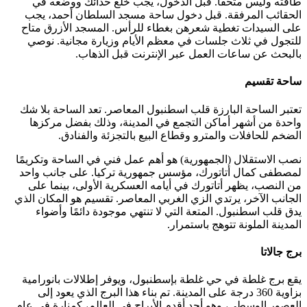
طاقته وليس متحفًا. قبل الدخول، يجب خلع حذائك ووضعه في
الحقائب المرفقة. قبل دخول ساحة مسجد السلطان أحمد، يجب
على السيدات تغطية شعرهن بغطاء للرأس. المسجد الأزرق متاح
للتجول في ثلاث جلسات في معظم الأيام وزيارة مجانية. نوصي
بالبحث عن ساعات العمل عبر الإنترنت قبل الذهاب.
ساحة تقسيم
تعتبر الساحة البارزة قلب اسطنبول المعاصر. تعد الساحة بلا شك
واحدة من أشهر أماكن التجمع في المدينة، وذلك بفضل مركزها
الضخم للحافلات والمترو وقطاع البيع بالتجزئة والفنادق.
نصب الاستقلال (الجمهورية) هو أهم عمل فني في الساحة وتكريمًا
لمصطفى كمال أتاتورك، مؤسس جمهورية تركيا. على جانب واحد
من النصب، يظهر أتاتورك في أيامه العسكرية الأولى، بينما على
الجانب الآخر، يرتدي الزي الغربي المعاصر. تقسيم هو المكان الذي
يدق قلب اسطنبول. المتعة التي لا تنتهي موجودة دائمًا وأضواء
المدينة الملونة تتوهج باستمرار.
برج جالاتا
يقع برج غلطة في حي غلطة بإسطنبول، ويوفر إطلالات بانورامية
بزاوية 360 درجة على المدينة. تم بناء هذا البرج الذي يعود إلى
العصور الوسطى، وهو أحد أقدم الأبراج في العالم، كمنارة في عام