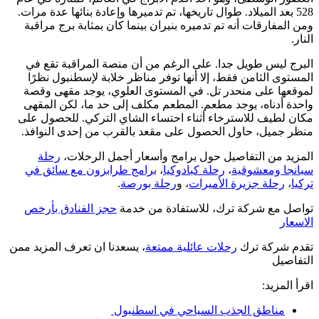
528 بعد الميلاد. طوال تاريخها، تم تدميرها وإعادة بنائها عدة مرات.
ومن المفارقات أنه تم تدميره بنيران بينما كان بمثابة برج مراقبة
النار.
البرج ليس طويل جدا. على الرغم من أن منصة المراقبة تقع في
المستوى الثامن فقط، إلا أنها توفر مناظر خلابة لإسطنبول نظرًا
لموقعها على منحدر تل. في المستوى العلوي، يوجد مقهى وقصة
واحدة أدناه، يوجد مطعم. المطعم مكلف إلى حد ما، لكن المقهى
مكان لطيف للاسترخاء أثناء احتساء الشاي التركي. للحصول على
منظر جميل، حاول الحصول على مقعد بالقرب من إحدى النوافذ.
المزيد من التفاصيل حول برامج وأسعار أجمل الرحلات،
رحلة
سبانجا ومعشوقية
،
رحلة كبادوكيا
،
برامج طرابزون مع سائق في
تركيا
،
رحلة جزيرة الأميرات
، و
رحلة بورصة
.
تواصل مع شركة ترك، للاستفادة من خدمة
حجز الفنادق بأرخص
الاسعار
تقدم شركة ترك
رحلات عائلية ممتعة
، يسعدنا ان تعرف المزيد ممن
التفاصيل
اقرأ المزيد:
مناطق الجذب السياحي في اسطنبول