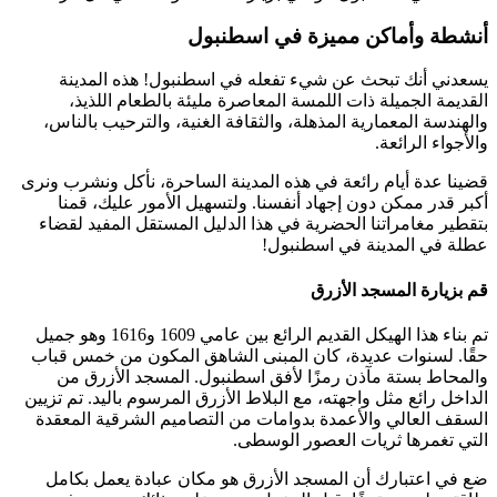
أنشطة وأماكن مميزة في اسطنبول
يسعدني أنك تبحث عن شيء تفعله في اسطنبول! هذه المدينة
القديمة الجميلة ذات اللمسة المعاصرة مليئة بالطعام اللذيذ،
والهندسة المعمارية المذهلة، والثقافة الغنية، والترحيب بالناس،
والأجواء الرائعة.
قضينا عدة أيام رائعة في هذه المدينة الساحرة، نأكل ونشرب ونرى
أكبر قدر ممكن دون إجهاد أنفسنا. ولتسهيل الأمور عليك، قمنا
بتقطير مغامراتنا الحضرية في هذا الدليل المستقل المفيد لقضاء
عطلة في المدينة في اسطنبول!
قم بزيارة المسجد الأزرق
تم بناء هذا الهيكل القديم الرائع بين عامي 1609 و1616 وهو جميل
حقًا. لسنوات عديدة، كان المبنى الشاهق المكون من خمس قباب
والمحاط بستة مآذن رمزًا لأفق اسطنبول. المسجد الأزرق من
الداخل رائع مثل واجهته، مع البلاط الأزرق المرسوم باليد. تم تزيين
السقف العالي والأعمدة بدوامات من التصاميم الشرقية المعقدة
التي تغمرها ثريات العصور الوسطى.
ضع في اعتبارك أن المسجد الأزرق هو مكان عبادة يعمل بكامل