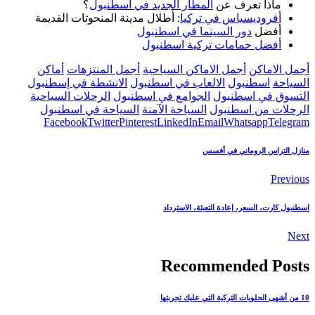
ماذا تعرف عن
المطار الجديد في اسطنبول
؟
أفروديسياس في تركيا
: أطلال مدينة المنحوتات القديمة
أفضل
دور السينما في اسطنبول
أفضل حمامات تركية اسطنبول
أجمل الاماكن
أجمل الاماكن السياحية
أجمل المنتزهات
أماكن
السياحة
اسطنبول
الالعاب في اسطنبول
الانشطة في إسطنبول
التسوق في اسطنبول
الجوامع في اسطنبول
الرحلات السياحية
الرحلات من اسطنبول
السياحة الآمنة
السياحة في اسطنبول
Facebook
Twitter
Pinterest
LinkedIn
Email
Whatsapp
Telegram
منازل التراس الروماني في أفسس
Previous
اسطنبول كارت، السعر، إعادة التعبئة، الاسترداد
Next
Recommended Posts
10 من أشهى الحلويات التركية التي عليك تجربتها