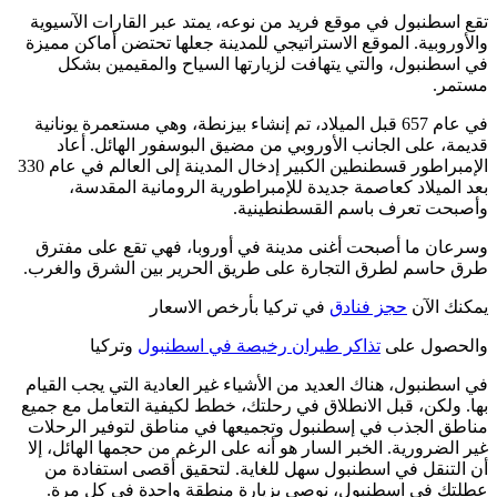
تقع اسطنبول في موقع فريد من نوعه، يمتد عبر القارات الآسيوية
والأوروبية. الموقع الاستراتيجي للمدينة جعلها تحتضن أماكن مميزة
في اسطنبول، والتي يتهافت لزيارتها السياح والمقيمين بشكل
مستمر.
في عام 657 قبل الميلاد، تم إنشاء بيزنطة، وهي مستعمرة يونانية
قديمة، على الجانب الأوروبي من مضيق البوسفور الهائل. أعاد
الإمبراطور قسطنطين الكبير إدخال المدينة إلى العالم في عام 330
بعد الميلاد كعاصمة جديدة للإمبراطورية الرومانية المقدسة،
وأصبحت تعرف باسم القسطنطينية.
وسرعان ما أصبحت أغنى مدينة في أوروبا، فهي تقع على مفترق
طرق حاسم لطرق التجارة على طريق الحرير بين الشرق والغرب.
يمكنك الآن
حجز فنادق
في تركيا بأرخص الاسعار
والحصول على
تذاكر طيران رخيصة في اسطنبول
وتركيا
في اسطنبول، هناك العديد من الأشياء غير العادية التي يجب القيام
بها. ولكن، قبل الانطلاق في رحلتك، خطط لكيفية التعامل مع جميع
مناطق الجذب في إسطنبول وتجميعها في مناطق لتوفير الرحلات
غير الضرورية. الخبر السار هو أنه على الرغم من حجمها الهائل، إلا
أن التنقل في اسطنبول سهل للغاية. لتحقيق أقصى استفادة من
عطلتك في اسطنبول، نوصي بزيارة منطقة واحدة في كل مرة.