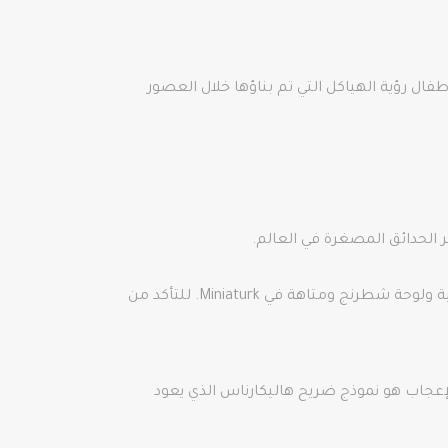
كن للأطفال رؤية الهياكل التي تم بناؤها خلال العصور
يمكن أيضًا العثور على موقف سيارات ومطعم ومقهى ومحل لبيع الهدايا وملعب للأطفال وقطار للأطفال وشجرة خرافية ولوحة شطرنج ومتاهة في Miniaturk. للتأكد من
لهياكل إثارة للإعجاب هو نموذج ضريح هاليكارناس الذي يعود