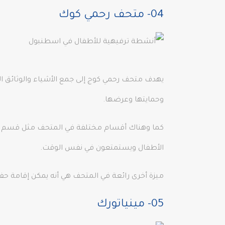
04- متحف رحمي كوك
يهدف متحف رحمي كوج إلى جمع الأشياء والوثائق ال
وحمايتها وعرضها.
كما وهناك أقسام مختلفة في المتحف مثل قسم أتا
الأطفال ويستمتعون في نفس الوقت.
ميزة أخرى رائعة في المتحف هي أنه يمكن إقامة حفلات أعياد الميلاد للأطفال في Fenerbahce Ferry 
05- مينياتورك