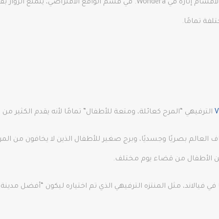
كما وتعد منطقة الواقع الافتراضي واحدة من أكثر الأقسام إثارة في Wondera. في 
فة تمامًا.
V
الترفيهي “المرح كعائلة، ومتعة للأطفال” تمامًا لأنه يقدم الكثير م
العالم بصريًا وجسديًا، وبرج صغير للأطفال الذين لا يخافون من ال
كن الأطفال من قضاء يوم مختلف.
في فيالاند، مثل المنتزه الترفيهي الذي تم اختياره ليكون “أفضل مدينة