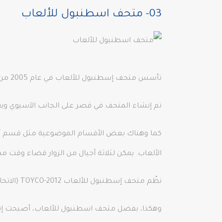
03- متحف اسطنبول للألعاب
تأسس متحف إسطنبول للألعاب في عام 2005 من قبل المؤلف والشاعر سوناي أكين، وتعود الألعاب المعروضة في المتحف إلى القرن الثامن عشر.
تم إنشاء المتحف في قصر على الجانب الآسيوي ويعرض Sunay Akin الألعاب التي اشتراها من 40 دولة مختلفة في العشرين ع
كما وهناك بعض الأقسام الموضوعية مثل قسم ألعا
الألعاب. يمكن لثلاثة أجيال من الزوار قضاء وقت 
نظّم متحف إسطنبول للألعاب TOYCO-2012 (الاتحاد الأوروبي لمتاحف الألعاب)، وهو الأول من نوعه في العالم، وأصبح رائدًا في إنشاء اتحاد متاحف الألعاب العالمي.
وهكذا، بفضل متحف اسطنبول للألعاب، أصبحت إس