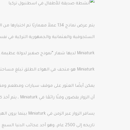
يتم عرض نماذج 134 عملاً معماريًا تم اختيارها من التاريخ التركي في
السلجوقية والعثمانية والجمهورية التركية في نف
Miniaturk لديها شعار “نموذج صغير لدولة عظيمة.” وتمشيا مع شعارها، أصبحت Miniaturk نافذة رائعة لتركيا.
Miniaturk هو متحف في الهواء الطلق تبلغ مساحته 15000 متر مربع ويحتل مساحة 60.000 متر مربع ويفتخر بأنه أحد أكبر الحدائق المصغرة في العالم.
أن الزوار يقضون وقتًا رائعًا في Miniaturk ، يتم أخذ كل التفاصيل الصغيرة في الاعتبار.
يسافر الزوار عبر ال
تاريخه إلى 2500 عام، وهو أحد عجائب الدنيا السبع. يتم عرض أجزاء الضريح في المتحف البريطاني في إنجلترا.