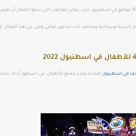
 تاريخية وسياحية ومتاحف ذات محتوى ثقافي وفني في هذا المقال. إلي
حف في اسطنبول
لقضاء وقت ممتع للأطفال. في السطور أدناه، يمكنك