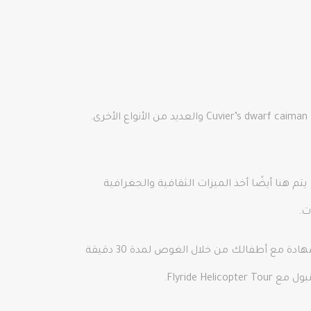
ما يجعل اسطنبول أكواريوم هو أنها موطن للضفادع السامة الملونة ولكنها صغيرة الحجم، وأصغر تمساح في العالم، و Cuvier’s dwarf caiman والعديد من الأنواع الأخرى.
ود إلى المحيط الهادئ. يتم هنا أيضًا أخذ الميزات الثقافية والجغرافية
ت.
كما ويعيش 5000 مخلوق بحري في الخزان الرئيسي الذي تبلغ سعته 4000 متر مكعب من المياه. يمكنك الحصول على شهادة مع أطفالك من خلال الغوص لمدة 30 دقيقة
Flyride .