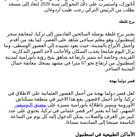
أتاتورك، واستمرت على ذلك النحو إلى سنة 2020 لتعاد إلى مسجد
بطلب من الرئيس التركي رجب طيب أردوغان.
برج غلطة
يعتبر برج غلطة بوصلة السائحين القادمين إلى تركيا، لمعانقة سحر
إسطنبول، وهو معلم سياحي شاهد على العصر، كما يعد من أقدم
وأجمل الأبراج بالمدينة، حيث يعود تشييده إلى العصور الوسطى، وما
يزال اليوم شامخا يجذب السكان والأجانب لأخذ الصور التذكارية
الفريدة، وخاصة أنه يتميز بارتفاعه شاهق يتيح رؤية بانورامية لمدينة
إسطنبول من ارتفاع نحو 67 مترا في مشهد يمنحك معانقة جمال
المدينة الساحر.
قصر دولما بهجة
لعل قصر دولما بهجة من أجمل القصور العثمانية على الاطلاق في
تركيا، وأحد أجمل لاقصور، يقع هذا الاخير في منطقة بسكتاش
الأوروبية ويتميز باطلالة بانورامية مميزة على
مضيق البوسفور
الشهير، كما أنه يعتبر أخر قصر عثماني في تركيا، يحتوي على عدد
كبير من الغرف والصلات، يمكن الدخول إليه كل يوم من الساعة
التاسعة صبتحا إلى السادسة مساءا.
الأماكن الطبيعية في اسطنبول