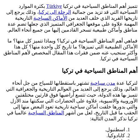
تتميز أهم المناطق السياحية في تركيا
Türkiye
بكثرة الموارد
السياحية التي قد تزيد من جمالية
الرحلة إلى تركيا
، وذلك يرجع إلى
تاريخها الفريد الذي خلف العديد من
الأماكن السياحية
التاريخية
المهمة علاوة على موقعها الجغرافي المتميز الذي جعلها تضم عدة
مناطق وأماكن طبيعية تسحر القادمين إليها من جميع أنحاء العالم.
فماهي أهم المناطق السياحية في تركيا؟ وبماذا تتميز كل منها؟ ما
الأماكن الطبيعية التي تميزها؟ ما تاريخ كل واحدة منها؟ كل هذا
وأكثر سنجيب عنه ضمن فقرات هذا المقال المخصص لأهم المناطق
السياحية في تركيا.
أهم المناطق السياحية في تركيا
لتركيا عدة
مدن سياحية
تشتهر باستقطابها للسياح من جل أنحاء
العالم، وذلك يرجع إلى العديد من العوالم التاريخية والجغرافية التي
تتميز بها هذه الدولة، حيث تتسع أراضيها فوق قارتين مختلفتين
الأوروبية والاسيوية، علاوة على الحضارات التي سكنتها مند الأزل
والتي بدورها خلفت أماكن سياحية تاريخية تعود البعض منها إلى
الحقب ما قبل التاريخ، لعل من أشهر
المناطق السياحية
عالميا في
تركيا نذكر المدن التالية:
اسطنبول.
كابادوكيا.