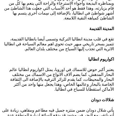
وبمناظره البديعة وأجواء الاسترخاء والراحة التي ينعم بها كل من
قام بزيارته، وهذا فقط هو أحد الأسباب التي جعلت هذا الشاطئ من
أشهر شواطئ في انطاليا، بالإضافة إلى سِمات أُخرى يتسم بها
الشاطئ كمياهه النقية اللامعة.
المدينة القديمة
تقع في قلب مدينة انطاليا التركية وتسمى أيضا بانطاليا القديمة،
تتميز بسحر تاريخي مبهر حيث تحوي اهم معالم السياحة في انطاليا
الاثرية التي تجذب إليها السياح من مختلف بلدان العالم.
اكواريوم انطاليا
يعتبر أكبر حوض للاسماك في اوروبا، يمثل اكواريوم انطاليا عالم
البحار المدهش، كما يضم آلاف الانواع من الاسماك من مختلف
البحار والمحيطات، كما يقدم للزائر الترفيه بالإضافة الى الثقافة
الخاصة بالبحار وعالمها الخاص، وهذا يجعل منها واحد من أكثر
الأماكن استقطابا للسياح في انطاليا.
شلالات دودان
يأتي شلال دودان ضمن منتزه جميل فيه مطاعم ومقاهي، زيادة على
أنه يلتقي مع البحر في مشهد قد يدفع السائح لزيارة المنطقة عدة