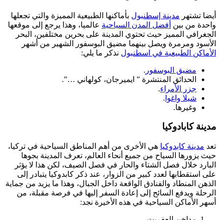
أيضا تشتهر
مدينة إسطنبول
بأماكنها الطبيعية المميزة والتي تجعلها
واحدة من بين
أفضل المدن السياحية
عالميا، وهذا يرجع إلى موقعها
الجغرافي المميز حيث تحتوي المدينة على بحرين مختلفين، البحر
الأسود ومرمرة ويصل بينهما مضيق البوسفور الشهير من أشهر
الأماكن الطبيعية في اسطنبول
نذكر ما يلي:
مضيق البوسفور
.
الحدائق المنتشرة ” ايميرجان، كولهاني …”.
جزر الأمراء
.
شيلا واغوا
.
وغيرها.
مدينة كابادوكيا
تعد
مدينة كابدوكيا
هي الأخرى من أهم المناطق السياحية في تركيا،
حيث يزورها السياح من جميع أنحاء العالم، تعرف المدينة بجوها
البارد خلال فصل الشتاء والحار في فصل الصيف، لكن هذا لا يؤثر
على استقطابها لعدد كبير من الزوار، عند ذكر كابدوكيا يتبادر إلى
الذهن المنطاد والفنادق الواقعة داخل الجبال، وهذا ما يزيد من جماية
الرحلة ويدفع السائح إلى إعادة السفر إليها في فرصة مقبلة، من
أسهر الأماكن السياحية في هذه الأخيرة نجد:
مداخن العفريت.