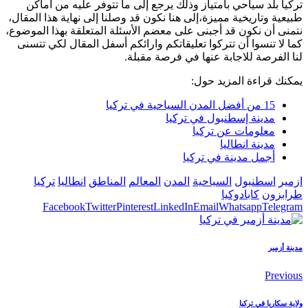
تركيا بلد سياحي بامتياز وذلك يرجع إلى ما تتوفر عليه من أماكن
طبيعية وتاريخية مميزة،إلى هنا نكون قد وصلنا إلى نهاية هذا المقال،
نتمنى أن نكون قد أجبنى على معضم الأسئلة المتعلقة بهذا الموضوع،
كما لا تنسوا أن تتركوا تعليقاتكم وارائكم أسفل المقال لكي تتسنى
لنا الفرصة للاجابة عنها في فرصة مقبلة.
يمكنك قراءة المزيد حول:
15 من أفضل المدن السياحية في تركيا
مدينة إسطنبول في تركيا
معلومات عن تركيا
مدينة انطاليا
أجمل مدينة في تركيا
ازمير
اسطنبول
السياحية
المدن
المعالم
المناطق
انطاليا
تركيا
طرابزون
كابادوكيا
Facebook
Twitter
Pinterest
LinkedIn
Email
Whatsapp
Telegram
مدينة أزمير
Previous
ولاية سكاريا في تركيا