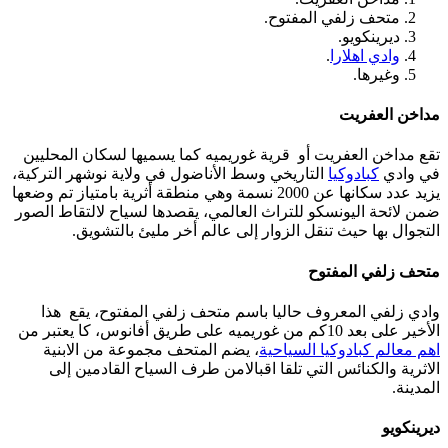
متحف زلفي المفتوح.
ديرينكويو.
وادي اهلارا
.
وغيرها.
مداخن العفريت
تقع مداخن العفريت أو قرية غوريميه كما يسميها لسكان المحليين
في وادي
كبادوكيا
التاريخي وسط الأناضول في ولاية نوشهر التركية،
يزيد عدد سكانها عن 2000 نسمة وهي منطقة أثرية بامتياز تم وضعها
ضمن لائحة اليونسكو للتراث العالمي، يقصدها لسياح لالتقاط الصور
التجوال بها حيث تنقل الزوار إلى عالم أخر مليئ بالتشويق.
متحف زلفي المفتوح
وادي زلفي المعروف حاليا باسم متحف زلفي المفتوح، يقع هذا
الأخير على بعد 10كم من غوريميه على طريق أفانوس، كا يعتبر من
اهم معالم كبادوكيا السياحية
، يضم المتحف مجموعة من الابنية
الاثرية والكنائس التي تلقا اقبالامن طرف السياح القادمين إلى
المدينة.
ديرينكويو