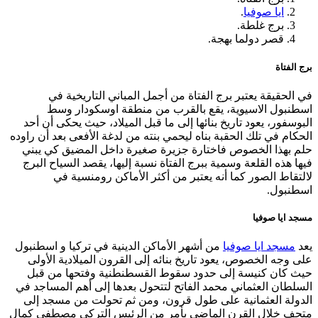
ايا صوفيا
.
برج غلطة.
قصر دولما بهجة.
برج الفتاة
في الحقيقة يعتبر برج الفتاة من أجمل المباني التاريخية في
اسطنبول الاسيوية، يقع بالقرب من منطقة اوسكودار وسط
البوسفور، يعود تاريخ بنائها إلى ما قبل الميلاد، حيث يحكى أن أحد
الحكام في تلك الحقبة بناه ليحمي بنته من لدغة الأفعى بعد أن راوده
حلم بهذا الخصوص فاختارة جزيرة صغيرة داخل المضيق كي يبني
فيها هذه القلعة وسمية ببرج الفتاة نسبة إليها، يقصد السياح البرج
لالتقاط الصور كما أنه يعتبر من أكثر الأماكن رومنسية في
اسطنبول.
مسجد ايا صوفيا
يعد
مسجد ايا صوفيا
من أشهر الأماكن الدينية في تركيا و اسطنبول
على وجه الخصوص، يعود تاريخ بنائه إلى القرون الميلادية الأولى
حيث كان كنيسة إلى حدود سقوط القسطنطنية وفتحها من قبل
السلطان العثماني محمد الفاتح لتتحول بعدها إلى أهم المساجد في
الدولة العثمانية على طول قرون، ومن ثم تحولت من مسجد إلى
متحف خلال القرن الماضي بأمر من الرئيس التركي مصطفى كمال