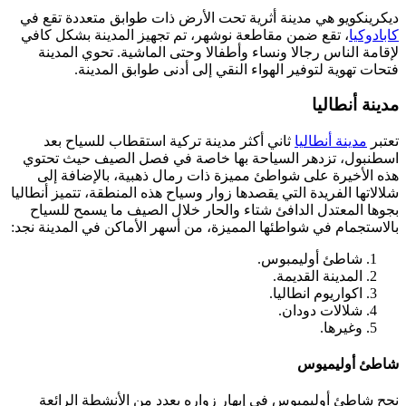
ديكرينكويو هي مدينة أثرية تحت الأرض ذات طوابق متعددة تقع في
كابادوكيا
، تقع ضمن مقاطعة نوشهر، تم تجهيز المدينة بشكل كافي
لإقامة الناس رجالا ونساء وأطفالا وحتى الماشية. تحوي المدينة
فتحات تهوية لتوفير الهواء النقي إلى أدنى طوابق المدينة.
مدينة أنطاليا
تعتبر
مدينة أنطاليا
ثاني أكثر مدينة تركية استقطاب للسياح بعد
اسطنبول، تزدهر السياحة بها خاصة في فصل الصيف حيث تحتوي
هذه الأخيرة على شواطئ مميزة ذات رمال ذهبية، بالإضافة إلى
شلالاتها الفريدة التي يقصدها زوار وسياح هذه المنطقة، تتميز أنطاليا
بجوها المعتدل الدافئ شتاء والحار خلال الصيف ما يسمح للسياح
بالاستجمام في شواطئها المميزة، من أسهر الأماكن في المدينة نجد:
شاطئ أوليمبوس.
المدينة القديمة.
اكواريوم انطاليا.
شلالات دودان.
وغيرها.
شاطئ أوليميوس
نجح شاطئ أوليمبوس في إبهار زواره بعدد من الأنشطة الرائعة