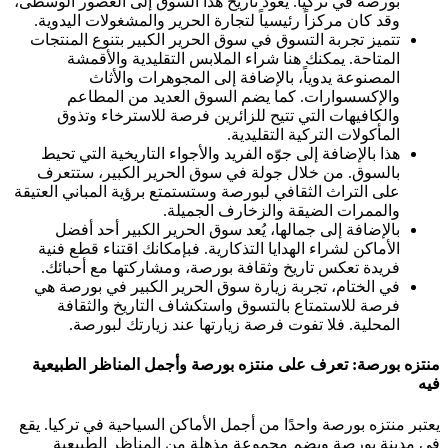
بورصة في تركيا. يعود تاريخ هذا السوق إلى العصور الوسطى،
وقد كان مركزاً رئيسياً لتجارة الحرير والمشغولات اليدوية.
تتميز تجربة التسوق في سوق الحرير الكبير بتنوع المنتجات
المتاحة. يمكنك هنا شراء الملابس التقليدية والأقمشة
المصنوعة يدوياً، بالإضافة إلى المجوهرات والأثاث
والإكسسوارات. كما يضم السوق العديد من المطاعم
والكافيهات التي تتيح للزائرين فرصة للاسترخاء وتذوق
المأكولات التركية التقليدية.
هذا بالإضافة إلى جوّه الفريد والأجواء التاريخية التي تحيط
بالسوق. من خلال جولة في سوق الحرير الكبير، ستتعرف
على التراث الثقافي لبورصة وستستمتع برؤية المباني العتيقة
والممرات الضيقة والزخارف الجميلة.
بالإضافة إلى جمالها، يُعد سوق الحرير الكبير أحد أفضل
الأماكن لشراء الهدايا التذكارية. فبإمكانك اقتناء قطع فنية
فريدة تعكس تاريخ وثقافة بورصة، ومشاركتها مع أحبائك.
في الختام، تجربة زيارة سوق الحرير الكبير في بورصة هي
فرصة للاستمتاع بالتسوق واستكشاف التاريخ والثقافة
المحلية. فلا تفوت فرصة زيارتها عند زيارتك لبورصة.
منتزه بورصة: تعرف على منتزه بورصة وأجمل المناظر الطبيعية
فيه
يعتبر منتزه بورصة واحدًا من أجمل الأماكن السياحية في تركيا. يقع
في مدينة بورصة ويضم مجموعة مذهلة من المناظر الطبيعية