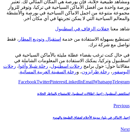
ومشاهد طبيعية خلابة، فإن بورصة هي المكان المثالي لك. تعتبر
بورصة واحدة من أفضل الأماكن السياحية في تركيا، وتوفر للزوار
مجموعة متنوعة من اجمل الاماكن السياحية في بورصة والأنشطة
والمعالم السياحية التي لا يمكن تجربتها في أي مكان آخر.
شاهد معنا
حفلات الزفاف في اسطنبول
تستطيع بسهولة الاستفادة من خدمة
استقبال وتوديع المطار
، فقط
تواصل مع شركة ترك.
في حال كنت ترغب بقضاء عطلة مليئة بالأماكن السياحية في
اسطنبول وتركيا، يمكنك الاستفادة من المعلومات الشاملة في
مقالاتنا حول: حول برامج
رحلات اسطنبول
،
رحلة شيلا وأغوا
،
رحلات
البوسفور
،
رحلة طرابزون
، و
رحلة السفينة العربية المسائية
.
Facebook
Twitter
Pinterest
LinkedIn
Email
Whatsapp
Telegram
استكشف أسطنبول: اجمل اطلالات اسطنبول للاستمتاع بالمناظر الخلابة
Previous
اجمل الاماكن في يلوا: مدينة الأحلام لعشاق الطبيعة والهدوء
Next