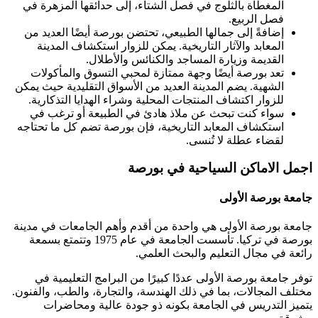
المغطاة بالثلوج في فصل الشتاء، إلى حدائقها المزهرة في
فصل الربيع.
إضافةً إلى جمالها الطبيعي، تحتضن بورصة أيضًا العديد من
المعابد والآثار التاريخية. يمكن للزوار استكشاف المدينة
القديمة وزيارة المساجد والكنائس والأطلال.
تعد بورصة أيضًا وجهة ممتازة لمحبي التسوق والمأكولات
الشهية. يضم المدينة العديد من الأسواق التقليدية حيث يمكن
للزوار اكتشاف المنتجات المحلية وشراء الهدايا التذكارية.
سواء كنت تبحث عن ملاذ هادئ في الطبيعة أو ترغب في
استكشاف المعابد التاريخية، فإن بورصة تضم كل ما تحتاجه
لقضاء عطلة لا تُنسى.
اجمل الاماكن السياحية في بورصة
جامعة بورصة الأولى
جامعة بورصة الأولى هي واحدة من أقدم وأهم الجامعات في مدينة
بورصة في تركيا. تأسست الجامعة في عام 1975 وتتمتع بسمعة
رائعة في مجال التعليم والبحث العلمي.
توفر جامعة بورصة الأولى عددًا كبيرًا من البرامج التعليمية في
مختلف المجالات، بما في ذلك الهندسة، والتجارة، والطب، والفنون.
يتميز التدريس في الجامعة بكونه ذو جودة عالية ومحاضرات