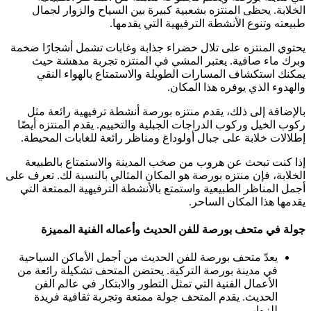
الخلابة. يحظى المنتزه بشعبية كبيرة بين السياح والزوار لجمال
طبيعته وتنوع الأنشطة الترفيهية التي يقدمها.
يحتوي المنتزه على تلال خضراء جذابة وغابات تشمل أشجارًا ضخمة
وبرك ماء صافية. يعتبر المشي في المنتزه تجربة مدهشة حيث
يمكنك استكشاف المسارات الطويلة والاستمتاع بالهواء النقي
والهدوء الذي يوفره هذا المكان.
بالإضافة إلى ذلك، يقدم منتزه بورصة أنشطة ترفيهية رائعة مثل
ركوب الخيل وركوب الدراجات الجبلية والتخييم. يقدم المنتزه أيضًا
إطلالات خلابة على جبال أولوداغ ومناظر رائعة للغابات المحيطة.
إذا كنت تبحث عن هروب من صخب المدينة والاستمتاع بالطبيعة
الخلابة، فإن منتزه بورصة هو المكان المثالي بالنسبة لك. تعرف على
أجمل المناظر الطبيعية واستمتع بالأنشطة الترفيهية الممتعة التي
يقدمها هذا المكان الساحر.
جولة في متحف بورصة للفن الحديث وأعماله الفنية المميزة
يعدّ متحف بورصة للفن الحديث من أجمل الأماكن السياحية
في مدينة بورصة التركية. يحتضن المتحف تشكيلة رائعة من
الأعمال الفنية التي تمثل التطور والابتكار في عالم الفن
الحديث. يقدم المتحف جولة ممتعة وتجربة ثقافية فريدة
للزوار.