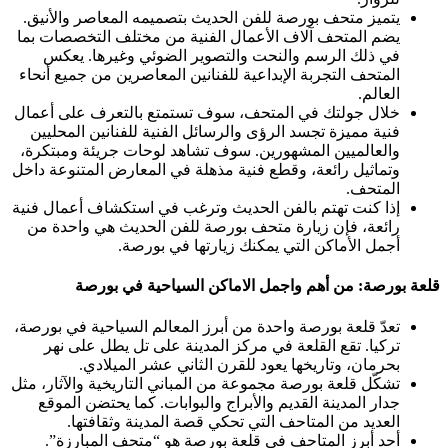
يتميز متحف بورصة للفن الحديث بتصميمه المعاصر والأنيق.
يضم المتحف آلاف الأعمال الفنية من مختلف التخصصات بما
في ذلك الرسم والنحت والتصوير الضوئي وغيرها. يعكس
المتحف التجربة الإبداعية للفنانين المعاصرين من جميع أنحاء
العالم.
خلال جولتك في المتحف، سوف تستمتع بالتعرف على أعمال
فنية مميزة تجسد الرؤى والرسائل الفنية للفنانين المحليين
والعالميين المشهورين. سوف تشاهد لوحات جريئة ومبتكرة،
وتماثيل رائعة، وقطع فنية مذهلة في المعارض المتنوعة داخل
المتحف.
إذا كنت تهتم بالفن الحديث وترغب في استكشاف أعمال فنية
رائعة، فإن زيارة متحف بورصة للفن الحديث هي واحدة من
أجمل الأماكن التي يمكنك زيارتها في بورصة.
قلعة بورصة: من أهم واجمل الاماكن السياحية في بورصة
تعدّ قلعة بورصة واحدة من أبرز المعالم السياحية في بورصة،
تركيا. تقع القلعة في مركز المدينة على تل يطل على نهر
بحرمان، وتاريخها يعود للقرن الثاني عشر الميلادي.
تشكّل قلعة بورصة مجموعة من المباني التاريخية والآثار، مثل
جدار المدينة القديم والأبراج والبوابات. كما يحتضن الموقع
العديد من المتاحف التي تحكي قصة المدينة وثقافتها.
أحد أبرز المتاحف في قلعة بورصة هو “متحف المبارزة”.