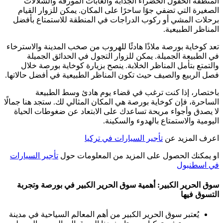
المنطقة الحقول الخضراء الجذابة والغابات المورقة والشلالات
الصغيرة التي تضفي جوًا ساحرًا على المكان. يمكن للزوار القيام
برحلات المشي أو ركوب الدراجات في المنطقة للاستمتاع بأفضل
المناظر الطبيعية.
تعد كوخاية بورصة ملاذًا هادئًا للهروب من صخب المدينة والاسترخاء
في الطبيعة الجميلة. يمكن للزوار التجول في الحدائق الجميلة
والتمتع بتأمل المناظر الخلابة. ينصح بزيارة كوخاية بورصة خلال
فصل الربيع والصيف حيث تكون المناظر الطبيعية في أفضل حالاتها.
باختصار، إذا كنت ترغب في قضاء يوم هادئ وسط الطبيعة
الساحرة، فإن كوخاية بورصة هي المكان المثالي لك. ستجد هنا جمالًا
لا يصدق وأجواء مريحة تساعدك على الابتعاد عن ضغوطات الحياة
اليومية والاستمتاع بالهدوء والسكينة.
اعرف المزيد عن
تأجير السيارات في تركيا
او يمكنك الحصول على المزيد من المعلومات حول
تأجير السيارات
في اسطنبول
سوق الحرير الكبير: أهمية سوق الحرير الكبير في بورصة وتجربة
التسوق فيها
يُعتبر سوق الحرير الكبير من أهم المعالم السياحية في مدينة