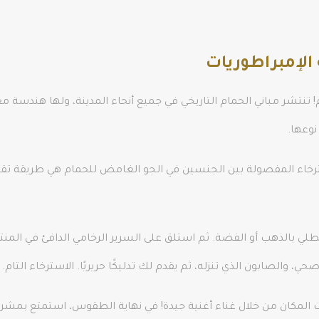
لإمبراطوريات
ام! تنتشر مباني الحمام التاريخي في جميع أنحاء المدينة، ولها هندسة م
وعها.
سترخاء المفصولة بين الجنسين في الجو الغامض للحمام هي طريقة
 بالذهب أو الفضة. ثم استلق على السرير الرخامي الدافئ في المنتص
الصابون الذي تنزله، ثم يقدم لك تدليكًا حريريًا. الاسترخاء التام.
ت المكان من خلال غناء أغنية جيدة! في نهاية الطقوس، استمتع بم