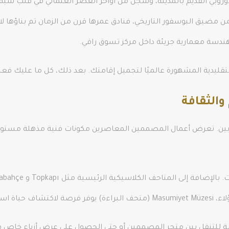
روبي القديم بالمدينة، وسجن من أواخر العصر العثماني في قلب شبه ا
ي من مضيق البوسفور التاريخي، فنادق عمرها قرن من الزمان تم بناؤها
لتقليدية المشهورة عالميًا لتجميل إقامتك. بعد ذلك، كل ما عليك فعله 
والثقافة
. تعرض أعمال المصممين المعاصرين مكونات فنية مذهلة مستوحاة من
واخر القرن.
ة للتنقل بين متجر المصممين أو حتى الحصول على عرض أزياء خاص 