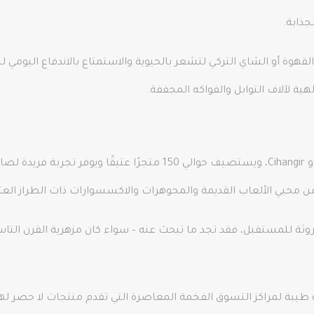
جذابة.
وة أو الشاي التركي لتشعر بالحيوية والاستمتاع بالاندفاع اليومي للبازار.
لهية لآلاف التوابل والفواكه المجففة.
يقع حي Çukurcuma الصغير بين أحياء Galatasaray و Cihangir، ويستضيف حو
من محبي الألعاب القديمة والمجوهرات والاكسسوارات ذات الطراز العث
ة للمستقبل، فقد تجد ما تبحث عنه – سواء كان مزهرية القرن التا
ة لمراكز التسوق الفخمة المعاصرة التي تقدم منتجات لا حصر لها، ب