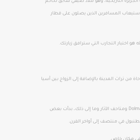
لجزيرة التاريخية، وهو ملاذ صيفي سابق لحاكم
 لاستيعاب المسافرين الذين يصلون على قطار
هو اختيار التجارب التي سترافق زيارتك.
 تراث المدينة بالإضافة إلى الزواج بين آسيا
تعرف المدينة كيف تلبي جميع الاحتياجات والتوقعات. بالإضافة إلى المتاحف الكلاسيكية الرئيسية مثل Topkapı و Dolmabahçe ومتاحف الآثار وما إلى ذلك، بدأت بعض
في مكان خاص.