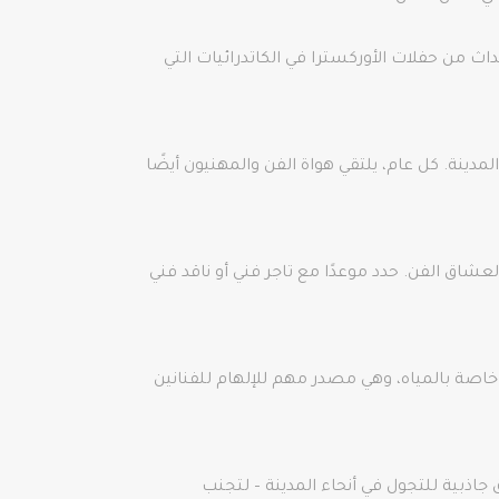
اث من حفلات الأوركسترا في الكاتدرائيات التي
ينة. كل عام، يلتقي هواة الفن والمهنيون أيضًا
Nişantaşı و Karaköy تطلق فعاليات جانبية ومعارض لعشاق الفن. حدد موعدًا مع تاجر فني أو ناقد فني
خاصة بالمياه، وهي مصدر مهم للإلهام للفنانين
جاذبية للتجول في أنحاء المدينة – لتجنب