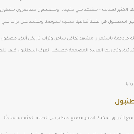
 لديها الكثير لتقدمه – مشهد فني متجدد، ومصممون معاصرون متطورو
بكثير. اسطنبول هي بقعة ثقافية محببة للموضة وتعتمد على تراث غني
مزدحمة باستمرار. مشهد ثقافي ساحر، وتراث تاريخي أنيق، مصقول. الم
ها شائبة، وتجاربها الفريدة المصممة خصيصًا. تعرف اسطنبول كيف تل
ركيا
طنبول
ميع الأذواق. يمكنك اختيار مصنع تقطير من الحقبة العثمانية سابقًا.