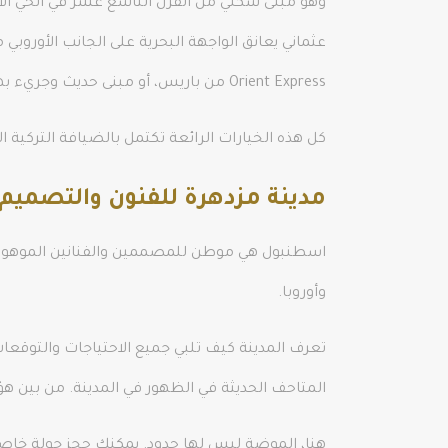
وهو مبنى سكني من القرن التاسع عشر في الحي الأو
عثماني يعانق الواجهة البحرية على الجانب الأوروب
Orient Express من باريس، أو مبنى حديث وجريء بهندسة معمارية جريئة داخل مركز تسوق راقي.
كل هذه الخيارات الرائعة تكتمل بالضيافة التركية ا
مدينة مزدهرة للفنون والتصميم 
اسطنبول هي موطن للمصممين والفنانين الموهوبين
وأوروبا.
المتاحف الحديثة في الظهور في المدينة. من بين هؤلاء، Masumiyet Müzesi (متحف البراءة) يوفر فرصة لاكتشاف حياة اسطنبول في منتصف إلى أ
هنا، الموضة ليس لها حدود. يمكنك حجز جولة خاص