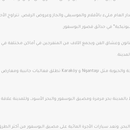
ر العام مليء بالأفلام والموسيقى والجاز وعروض الرقص. تتراوح الأحد
لبوتيكية” في حدائق قصور البوسفور.
ون وعشاق الفن ويجمع الآلاف من المتفرجين في أماكن مختلفة في المد
مدينة.
المعارض الفنية والمراكز الفنية حول الأحياء المبهجة والحيوية مثل 
لمدينة بحر مرمرة ومضيق البوسفور والبحر الأسود، وللمدينة علاقة 
لبحر، وتعد سيارات الأجرة المائية على مضيق البوسفور من أكثر الطرق 