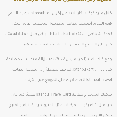
خلال فترة كوفيد، كان لا بد من إقران Istanbulkart برمز HES. في
هذه الفترة، أصبحت بطاقة اسطنبول شخصية. عادة، يمكن
لعدة أشخاص استخدام Istanbulkart ، ولكن خلال عملية Covid ،
كان على الجميع الحصول على واحدة خاصة لأنفسهم.
ومع ذلك، اعتبارًا من مارس 2022، تمت إزالة متطلبات مطابقة
كود HES لـ Istanbulkart. لم تعد مضطرًا إلى تسجيل بطاقة
Istanbul Travel الخاصة بك على الموقع عبر الإنترنت.
يمكنك استخدام بطاقة Istanbul Travel Card عمليًا كما كان
من قبل أثناء ركوب المركبات مثل المترو، مرمرة، ترام والفيري.
يمكن الآن تحميل بطاقة إسطنبول للمواصلات العامة