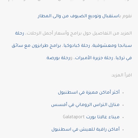
نقوم ب
استقبال وتوديع الضيوف من والى المطار
.
المزيد من التفاصيل حول برامج وأسعار أجمل الرحلات،
رحلة
سبانجا ومعشوقية
،
رحلة كبادوكيا
،
برامج طرابزون مع سائق
في تركيا
،
رحلة جزيرة الأميرات
، و
رحلة بورصة
.
اقرأ المزيد:
أكثر أماكن مميزة في اسطنبول
منازل التراس الروماني في أفسس
ميناء غالاتا بورت
Galataport
أماكن راقية للعيش في اسطنبول