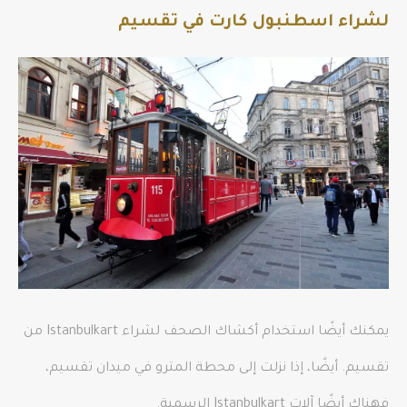
لشراء اسطنبول كارت في تقسيم
يمكنك أيضًا استخدام أكشاك الصحف لشراء Istanbulkart من
تقسيم. أيضًا، إذا نزلت إلى محطة المترو في ميدان تقسيم،
فهناك أيضًا آلات Istanbulkart الرسمية.