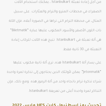
من أجل إعادة تعبئة Istanbulkart ، يمكنك استخدام الآلات
الصفراء في محطات المترو والترام والعبّارات. على سبيل
المثال، في محطة الترام التي تراها في الصورة أعلاه، فإن الآلة
ذات اللون الأصفر والأسود المكتوب عليها عبارة “Biletmatik”
هي آلة تعبئة في Istanbulkart. تتيح هذه الآلات للركاب إعادة
التعبئة في 30 ثانية فقط.
على يسار آلة Istanbulkart هذه، ترى آلة ثانية مكتوب عليها
“Jetonmatik”. يمكن لأولئك الذين يحتاجون إلى تذكرة لمرة واحدة
شراء تذكرة ترام باتجاه واحد من آلة الرموز هذه. ومع ذلك، فإن
التذاكر لمرة واحدة أغلى من تعريفة Istanbulkart.
تحديث رمز اسطنبول كارت HES مارس 2022