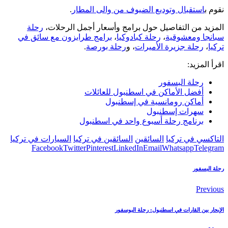
نقوم ب
استقبال وتوديع الضيوف من والى المطار
.
المزيد من التفاصيل حول برامج وأسعار أجمل الرحلات،
رحلة
سبانجا ومعشوقية
،
رحلة كبادوكيا
،
برامج طرابزون مع سائق في
تركيا
،
رحلة جزيرة الأميرات
، و
رحلة بورصة
.
اقرأ المزيد:
رحلة البسفور
أفضل الأماكن في اسطنبول للعائلات
أماكن رومانسية في إسطنبول
سهرات إسطنبول
برنامج رحلة أسبوع واحد في اسطنبول
التاكسي في تركيا
السائقين
السائقين في تركيا
السيارات في تركيا
Facebook
Twitter
Pinterest
LinkedIn
Email
Whatsapp
Telegram
رحلة البسفور
Previous
الإبحار بين القارات في اسطنبول: رحلة البوسفور