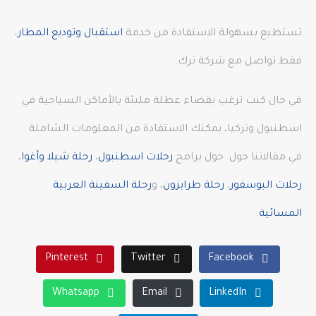
تستطيع بسهولة الاستفادة من خدمة
استقبال وتوديع المطار
،
فقط تواصل مع شركة ترك.
في حال كنت ترغب بقضاء عطلة مليئة بالأماكن السياحية في
اسطنبول وتركيا، يمكنك الاستفادة من المعلومات الشاملة
في مقالاتنا حول: حول برامج
رحلات اسطنبول
،
رحلة شيلا وأغوا
،
رحلات البوسفور
،
رحلة طرابزون
، و
رحلة السفينة العربية
المسائية
.
Pinterest
Twitter
Facebook
Whatsapp
Email
LinkedIn