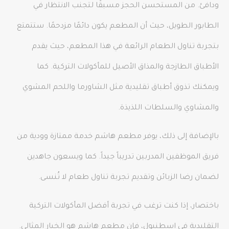
ودافئ. من المستحسن الحجز مسبقًا لتجنب الانتظار في
الطابور الطويل، حيث أن المطعم يكون دائمًا مزدحمًا. ستتمتع
بتجربة تناول الطعام الرائعة في هذا المطعم، حيث يقدم
الأطباق الطازجة والمذاق الأصيل للمأكولات التركية. كما
ويمكنك تذوق أطباق تقليدية مثل الشاورما واللحم المشوي
والمشاوي والسلطات اللذيذة.
بالإضافة إلى ذلك، يوفر مطعم هاشم خدمة ممتازة وودية من
فريق الموظفين المدربين تدريباً جيداً. كما ويسعون جاهدين
لضمان رضا الزبائن وتقديم تجربة تناول طعام لا تُنسى.
باختصار، إذا كنت ترغب في تجربة أفضل المأكولات التركية
التقليدية في اسطنبول، فإن مطعم هاشم هو الخيار المثالي.