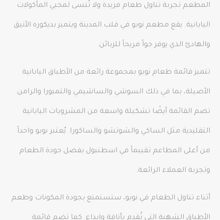
المطعم تجربة تناول طعام فريدة ولا تُنسى لمحبي المأكولات
اليابانية. يقع مطعم نوبو في قلب المدينة ويتميز بديكوره الأنيق
والهادئ الذي يوفر جواً مريحاً للزبائن.
تتميز قائمة طعام نوبو بمجموعة رائعة من الأطباق اليابانية
الأصيلة، بما في ذلك السوشي والساشيمي والتمبورا والرامن.
تضم القائمة أيضًا تشكيلة واسعة من المشروبات اليابانية
التقليدية مثل الساكي والشوتشو والساكورا. يُعتبر نوبو واحداً
من أعلى المطاعم تقييماً في اسطنبول بفضل جودة الطعام
وتجربة العملاء الرائعة.
أثناء تناول الطعام في نوبو، ستستمتع بجودة المكونات وطعم
الأطباق الشهية التي تُقدم بأناقة وإبداع. كما تضم قائمة