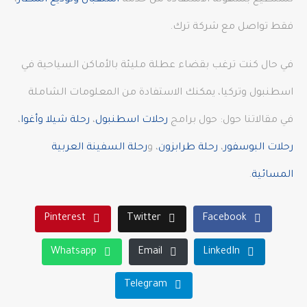
تستطيع بسهولة الاستفادة من خدمة
استقبال وتوديع المطار
،
فقط تواصل مع شركة ترك.
في حال كنت ترغب بقضاء عطلة مليئة بالأماكن السياحية في
اسطنبول وتركيا، يمكنك الاستفادة من المعلومات الشاملة
في مقالاتنا حول: حول برامج
رحلات اسطنبول
،
رحلة شيلا وأغوا
،
رحلات البوسفور
،
رحلة طرابزون
، و
رحلة السفينة العربية
المسائية
.
Pinterest
Twitter
Facebook
Whatsapp
Email
LinkedIn
Telegram