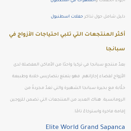
أجواء الحفلات و
السهرات في اسطنبول
دليل شامل حول تذاكر
حفلات اسطنبول
أكثر المنتجعات التي تلبي احتياجات الأزواج في
سبانجا
يعدّ منتجع سبانجا في تركيا واحدًا من الأماكن المفضلة لدى
الأزواج لقضاء إجازاتهم. فهو يتمتع بتضاريس خلابة وطبيعة
خلّابة مع بحيرة سبانجا الشهيرة والتي تعدّ مجردةً من
الرومانسية. هناك العديد من المنتجعات التي تضمن للزوجين
إقامة فاخرة واسترخاءً تامًا.
Elite World Grand Sapanca