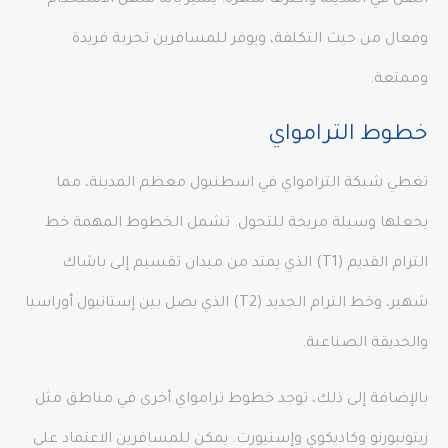
النقل في المدينة وأكثرها شهرة. يتميز بأنه سهل الاستخدام
وفعال من حيث التكلفة، ويوفر للمسافرين تجربة فريدة
وممتعة.
خطوط الترامواي
تغطي شبكة الترامواي في اسطنبول معظم المدينة، مما
يجعلها وسيلة مريحة للتجول. تشمل الخطوط المهمة خط
الترام القديم (T1) الذي يمتد من ميدان تقسيم إلى باشاك
شهير، وخط الترام الجديد (T2) الذي يصل بين إستانبول أوراسيا
والحديقة الصناعية.
بالإضافة إلى ذلك، توجد خطوط ترامواي أخرى في مناطق مثل
زيتونبورنو وكاديكوي وإسنيورت. يمكن للمسافرين الاعتماد على