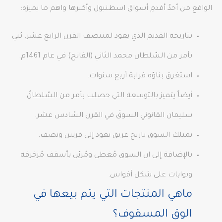
الواقع من أحدُ أقدمِ أسواق اسطنبول وأكبرها واهم ما يميزه:
بتاريخه القديم الذي يعود لمنتصف القرن الرابع عشر، بُني
بأمر من السّلطان محمد الثاني (الفاتح) في عام 1461م.
استغرق بناؤه قرابة أربع سنوات.
أيضاً يتميز بالتوسعة التي حصلت بأمر من السّلطانُ
سليمان القانوني السوقَ في القرن السّادس عشر.
يمتلك السوق تاريخ عريق يعود إلى قرنين ونصف.
بالإضافة إلى ان السوق مُغطى ومُزيّن بأسقف مُزخرفة
وبوابات على شكل أقواس.
ماهي المنتجات التي يتم بيعها في
الوق المسقوف؟