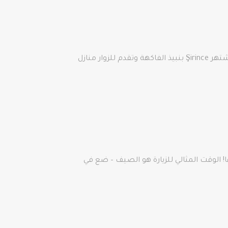
ماذا عن الاستمتاع بتذوق النبيذ في قرية irince الساحرة؟ اسمها بالتركية – şirin يعني لطيف – يمنحك لمحة عن سحرها. تشتهر Şirince بنبيذ الفاكهة وتقدم للزوار منازل
ا! الوقت المثالي للزيارة هو الصيف – ضع في