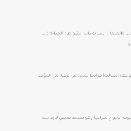
ابات والخلجان السرية ذات الشواطئ الجذابة ذات
ة …
ة المثالية! مرادفًا للتزلج في تركيا، من المؤكد
استمتاع بالرياح وركوب الأمواج فوق المياه الفيروزية الضحلة في تركيا. يُعرف Alaçatı برياضة ركوب الأمواج شراعياً وهو نشاط صيفي لا بد منه