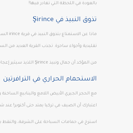
بالعودة في اللحظة التي تغادر فيها!
تذوق النبيذ في Şirince
تقليدية وأجواء ساحرة. تجذب القرية العديد من الس
من المؤكد أن جمال ونبيذ Şirince اللذيذ سيثير إعجابك. وتذكر – كونك نشيطا قليلا لا يؤذي أحدا!
الاستحمام الحراري في الترافرتين
مع الحجر الجيري الأبيض اللامع والينابيع الساخنة 
اعتبارك أن الصيف في تركيا يمتد حتى أكتوبر! عند 
استرخ في حمامات السباحة على الشرفة، والتقط ب