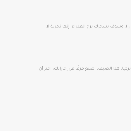
erguvan باللغة التركية، بألوانها المذهلة بالقرب من Rumelihisarı (قلعة رومليان)، وسوف يسحرك برج العذراء. إنها تجربة لا
Manav مكانها بين أشهر أماكن التجديف في تركيا. هذا الصيف، اصنع فرقًا في إجازاتك: اختر أن