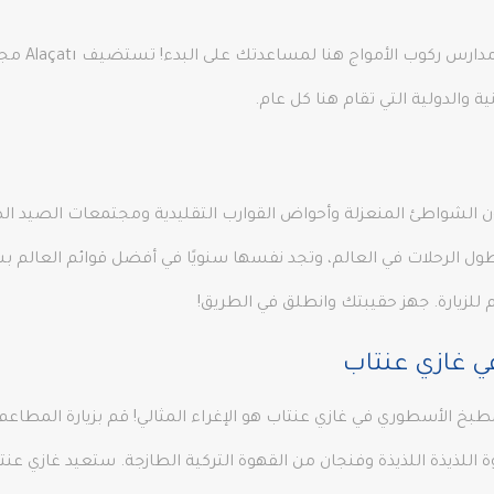
إذا لم تكن 
والدولية التي تقام هنا كل عام.
ون الشواطئ المنعزلة وأحواض القوارب التقليدية ومجتمعات الصيد الص
م رحلتك. تعد Lycian Way من بين أطول الرحلات في العالم، وتجد نفسها سنويًا في أفضل قوا
 للزيارة. جهز حقيبتك وانطلق في الطريق!
ي غازي عنتاب
بخ الأسطوري في غازي عنتاب هو الإغراء المثالي! قم بزيارة المطاعم 
قلاوة اللذيذة اللذيذة وفنجان من القهوة التركية الطازجة. ستعيد غ