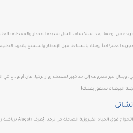
بة فريدة من نوعها! يعد استكشاف التلال شديدة الانحدار والمغطاة بالغ
 تجربة العمر! ابدأ يومك بالسباحة قبل الإفطار واستمتع بهدوء الطبيع
بال غير معروفة إلى حد كبير لمعظم زوار تركيا، فإن أولوداغ هي الوجه
جنة البيضاء ستفوز بقلبك!
تشاتي
انتهى الأمواج! حان الوقت لل