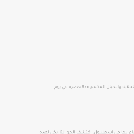
 الخلابة والجبال المكسوة بالخضرة في يوم
ام بها في اسطنبول. اكتشف الجو التاريخي لهذه