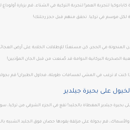
ابادوكيا لتجربة العمر! لتجربة التركية في الشتاء، قم بزيارة أولوداغ 
طة لكل موسم في تركيا. تحقق منهم قبل حجز رحلتك!
 المنحوتة في الحجر، كن مستعدًا للإطلالات الخلابة على أرض العجائ
ية الصخرية البركانية الدوامة قد صُنعت من قبل الجان المؤذيين!
 إذا كنت لا ترغب في المشي لمسافات طويلة، فحاول الطيران! قم بجول
لخيول على بحيرة جيلدير
بحيرة جيلدير المغطاة بالجليد! تقع في الجزء الشرقي من تركيا، سوف 
الأسماك، قم بجولة على مزلقة يقودها حصان فوق الجليد الشبيه بال