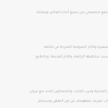
راكب أمواج متمرسًا، فهناك العديد من مدارس ركوب الأمواج هنا لمساعدتك على البدء! تستضيف Alaçatı مجتمع متصفحي من جميع أنحاء العالم، ويمكنك
غيرة والآثار الصوفية المدرجة في قائمة
ئم العالم بسبب مناظرها الرائعة، والآثار القديمة، وبالطبع
المحلية وجرب الكباب واللحماكون اللذيذ مع عيران
ازي عنتاب تعريف مفهومك عن فن الطهي وستحلم