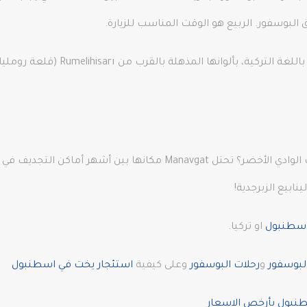
ق البوسفور. الربيع هو الوقت المناسب للزيارة.
سترحب بك أشجار يهوذا، المعروفة باسم 
تبحث عن التشويق؟ ماذا عن التجديف على منحدرات الوادي الأخضر؟ تحتل gat
ابيع الزبرجدية!
اسطنبول
او تركيا.
لبوسفور
و
رحلات البوسفور
وعلى كيفية
استئجار يخت في اسطنبول
بول بأرخص الاسعار