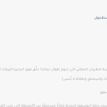
اسطنبول
ربة الطيران المظلي التي تدوم طوال حياتك! حلِّق فوق البحيرة الزرقاء
ستمتع بإطلالة لا تُنسى!
فور
رحلة البوسفور البحرية مكانًا مستحقًا بين الأنشطة التي يجب القي