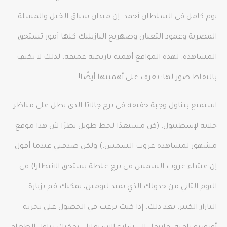
يوم كامل في السلطان أحمد. إن ميدان سباق الخيل والمسلة
المصرية وعمود الثعبان وصهريج البازيليك كلها أمور تستحق
المشاهدة. لهذه المواقع أهمية تاريخية عميقة، لذلك لا تكتفِ
بالتقاط صور لها؛ تعرف على أهميتها أيضًا!
استمتع بتناول وجبة خفيفة في برج جالاتا الذي يطل على مناظر
خلابة لإسطنبول. (كن مستعدًا لخط طويل نظرًا لأن هذا موقع
مشهور لمشاهدة غروب الشمس.) ولكن صدقني عندما أقول
إن عشاء غروب الشمس في برج غلطة يستحق الانتظار!) في
اليوم الثاني من جدولك الذي يمتد ليومين، يمكنك قم بزيارة
البازار الكبير. بعد ذلك، إذا كنت ترغب في الحصول على تجربة