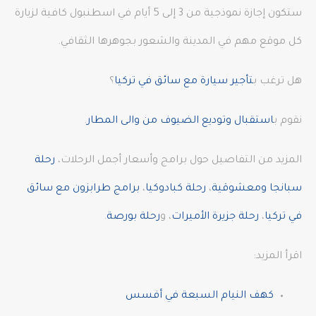
ستكون إجازة نموذجية من 3 إلى 5 أيام في اسطنبول كافية لزيارة
كل موقع مهم في المدينة والشعور بجوهرها الثقافي.
هل ترغب ب
تأجير سيارة مع سائق في تركيا
؟
نقوم ب
استقبال وتوديع الضيوف من والى المطار
.
المزيد من التفاصيل حول برامج وأسعار أجمل الرحلات،
رحلة
سبانجا ومعشوقية
،
رحلة كبادوكيا
،
برامج طرابزون مع سائق
في تركيا
،
رحلة جزيرة الأميرات
، و
رحلة بورصة
.
اقرأ المزيد:
كهف النيام السبعة في أفسس