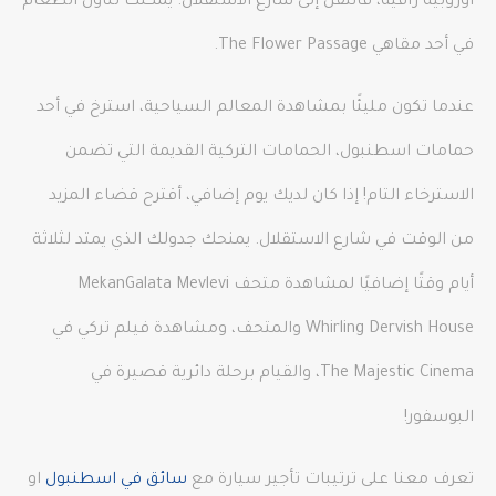
أوروبية راقية، فانتقل إلى شارع الاستقلال. يمكنك تناول الطعام
في أحد مقاهي The Flower Passage.
عندما تكون مليئًا بمشاهدة المعالم السياحية، استرخ في أحد
حمامات اسطنبول، الحمامات التركية القديمة التي تضمن
الاسترخاء التام! إذا كان لديك يوم إضافي، أقترح قضاء المزيد
من الوقت في شارع الاستقلال. يمنحك جدولك الذي يمتد لثلاثة
أيام وقتًا إضافيًا لمشاهدة متحف MekanGalata Mevlevi
Whirling Dervish House والمتحف، ومشاهدة فيلم تركي في
The Majestic Cinema، والقيام برحلة دائرية قصيرة في
البوسفور!
تعرف معنا على ترتيبات تأجير سيارة مع
سائق في اسطنبول
او