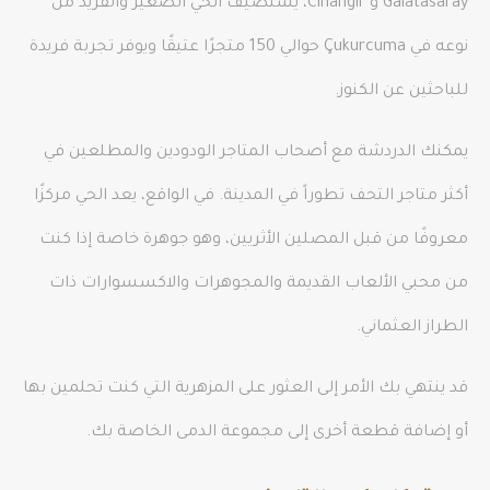
Galatasaray و Cihangir، يستضيف الحي الصغير والفريد من
نوعه في Çukurcuma حوالي 150 متجرًا عتيقًا ويوفر تجربة فريدة
للباحثين عن الكنوز.
يمكنك الدردشة مع أصحاب المتاجر الودودين والمطلعين في
أكثر متاجر التحف تطوراً في المدينة. في الواقع، يعد الحي مركزًا
معروفًا من قبل المصلين الأثريين، وهو جوهرة خاصة إذا كنت
من محبي الألعاب القديمة والمجوهرات والاكسسوارات ذات
الطراز العثماني.
قد ينتهي بك الأمر إلى العثور على المزهرية التي كنت تحلمين بها
أو إضافة قطعة أخرى إلى مجموعة الدمى الخاصة بك.