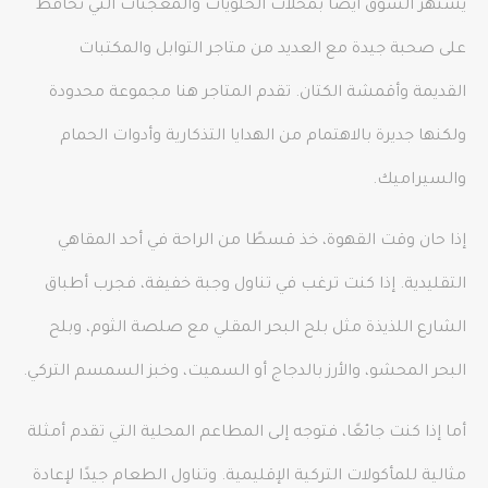
يشتهر السوق أيضًا بمحلات الحلويات والمعجنات التي تحافظ
على صحبة جيدة مع العديد من متاجر التوابل والمكتبات
القديمة وأقمشة الكتان. تقدم المتاجر هنا مجموعة محدودة
ولكنها جديرة بالاهتمام من الهدايا التذكارية وأدوات الحمام
والسيراميك.
إذا حان وقت القهوة، خذ قسطًا من الراحة في أحد المقاهي
التقليدية. إذا كنت ترغب في تناول وجبة خفيفة، فجرب أطباق
الشارع اللذيذة مثل بلح البحر المقلي مع صلصة الثوم، وبلح
البحر المحشو، والأرز بالدجاج أو السميت، وخبز السمسم التركي.
أما إذا كنت جائعًا، فتوجه إلى المطاعم المحلية التي تقدم أمثلة
مثالية للمأكولات التركية الإقليمية. وتناول الطعام جيدًا لإعادة