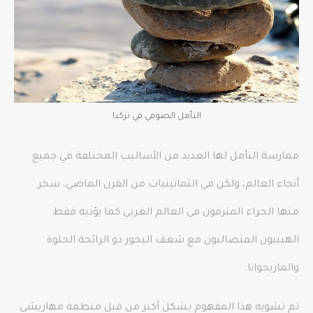
التأمل الصوفي في تركيا
ممارسة التأمل لها العديد من الأساليب المختلفة في جميع
أنحاء العالم، ولكن في الثمانينيات من القرن الماضي، سخر
منها الجراء المترفون في العالم الغربي كما يؤديه فقط
الهيبيون المتصالبون مع شغف البخور ذو الرائحة الحلوة
والماريجوانا.
تم تشويه هذا المفهوم بشكل أكبر من قبل منظمة مهاريشي