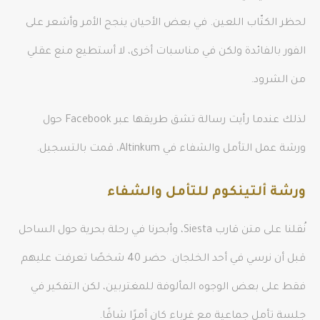
لحظر الكتّاب اللعين. في بعض الأحيان ينجح الأمر وأشعر على
الفور بالفائدة ولكن في مناسبات أخرى، لا أستطيع منع عقلي
من الشرود.
لذلك عندما رأيت رسالة تشق طريقها عبر Facebook حول
ورشة عمل التأمل والشفاء في Altinkum، قمت بالتسجيل.
ورشة ألتينكوم للتأمل والشفاء
نُقلنا على متن قارب Siesta، وأبحرنا في رحلة بحرية حول الساحل
قبل أن نرسي في أحد الخلجان. حضر 40 شخصًا تعرفت عليهم
فقط على بعض الوجوه المألوفة للمغتربين، لكن التفكير في
جلسة تأمل جماعية مع غرباء كان أمرًا شاقًا.