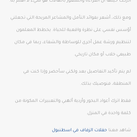
أدركت حينها أن القراءة والشعور بالهالات هو شيء لا أهتم به.
ومع ذلك، أشعر بفوائد التأمل والمشاعر المريحة التي تجعلني
أؤسس نفسي على نظرة واقعية للحياة. يخطط المعلمون
لتنظيم ورشة عمل أخرى للوساطة والشفاء، ربما في مكان
طبيعي خلاب أو مكان تاريخي.
لم يتم تأكيد التفاصيل بعد ولكني سأحضر وإذا كنت في
المنطقة، فنوصيك بذلك.
فقط اترك أعواد البخور وأردية ألهبي والتعبيرات المكونة من
كلمة واحدة في المنزل.
شاهد معنا
حفلات الزفاف في اسطنبول