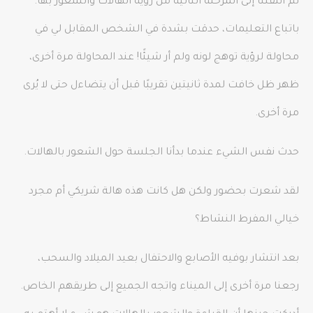
ثم انتقلنا إلى المرحلة التالية من رؤية الهالات والشعور بها.
باتباع التعليمات، حدقت بشدة في الشخص المقابل لي في
محاولة لرؤية توهج لونه ولم أر شيئًا! عند المحاولة مرة أخرى،
ظهر ظل خافت لمدة ثانيتين تقريبًا قبل أن يتضاءل حتى لا يُرى
مرة أخرى.
حدث نفس الشيء عندما بدأنا الجلسة حول الشعور بالهالات.
لقد شعرت بحضور ولكن هل كانت هذه هالة شريكي أم مجرد
خيالي المفرط النشاط؟
بعد انتشار بوفيه الأصابع والاحتفال بعيد الميلاد والسحب،
رجعنا مرة أخرى إلى الميناء واتجه الجميع إلى طريقهم الخاص.