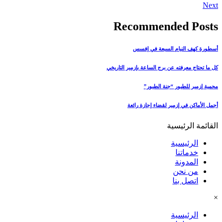
Next
Recommended Posts
أسطورة كهف النيام السبعة في إفسس
كل ما تحتاج معرفته عن برج الساعة بإزمير التاريخي
محمية إزمير للطيور “جنة الطيور”
أجمل الأماكن في إزمير لقضاء إجازة رائعة
القائمة الرئيسية
الرئيسية
خدماتنا
المدونة
من نحن
اتصل بنا
×
الرئيسية