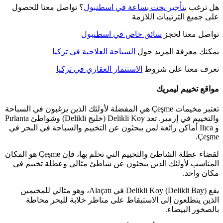
هل ترغب ب
تأجير يخت بساعة في اسطنبول
؟ تواصل معنا للحصول
على جميع الترتيبات اللازمة
تواصل معنا لحجز
سائق خاص في اسطنبول
يمكنك معرفة المزيد حول
السياحة العلاجية في تركيا
تعرف معنا على شروط
الاستثمار العقاري في تركيا
مواقع تخييم ليمريك
تعتبر مخيمات Çeşme هي المفضلة لأولئك الذين يرغبون في السباحة
والتخييم في إزمير. تعد Delikli Koy (خليج Delikli) وشواطئ Pırlanta
و Ilıca أماكن رائعة لمن يبحثون عن التخييم والسباحة في البحر في
Çeşme.
لقضاء عطلة الشاطئ والتخييم التي تحلم بها، فإن Çeşme هو المكان
المناسب لأولئك الذين يبحثون عن شاطئ مثالي وعطلة تخييم في
مكان واحد.
يقع Delikli Koy (Delikli Bay) في Alaçatı، وهو مثالي للمخيمين
الذين يتطلعون إلى الاستيقاظ على مناظر خلابة للبحر محاطة
بالصخور البيضاء.