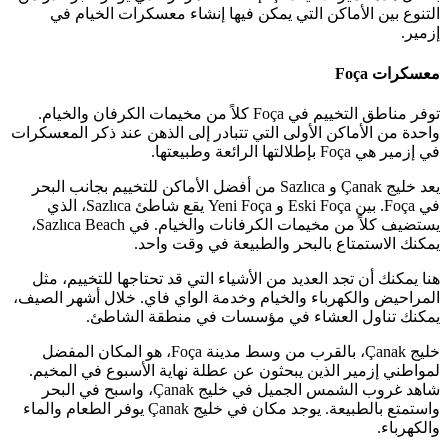
التنوع بين الأماكن التي يمكن فيها إنشاء معسكرات الخيام في
إزمير.
معسكرات Foça
توفر مناطق التخييم في Foça كلاً من مخيمات الكرفان والخيام.
واحدة من الأماكن الأولى التي تتبادر إلى الذهن عند ذكر المعسكرات
في إزمير هي Foça بإطلالتها الرائعة وطبيعتها.
يعد خليج Çanak و Sazlıca من أفضل الأماكن للتخييم بجانب البحر
في Foça. بين Eski Foça و Yeni Foça يقع شاطئ Sazlıca، الذي
يستضيف كلاً من مخيمات الكرفانات والخيام. في Sazlıca Beach،
يمكنك الاستمتاع بالبحر والطبيعة في وقت واحد.
هنا يمكنك أن تجد العديد من الأشياء التي قد تحتاجها للتخييم، مثل
المراحيض والكهرباء والخيام وخدمة الواي فاي. خلال أشهر الصيف،
يمكنك تناول العشاء في مؤسسات في منطقة الشاطئ.
خليج Çanak، بالقرب من وسط مدينة Foça، هو المكان المفضل
لمواطني إزمير الذين يبحثون عن عطلة نهاية الأسبوع في المخيم.
شاهد غروب الشمس الجميل في خليج Çanak، واسبح في البحر
واستمتع بالطبيعة. يوجد مكان في خليج Çanak يوفر الطعام والماء
والكهرباء.