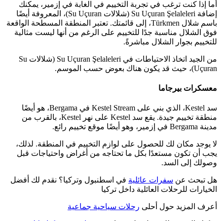
أما إذا كنت ترغب في تجربة التخييم في الغابة في إزمير، يمكنك
إضافة Su Uçuran Şelaleleri (شلالات Su Uçuran)، المعروفة أيضًا
باسم شلال Türkmen، إلى قائمتك. تعتبر المنطقة المسطحة الواقعة
فوق الشلال مناسبة جدًا للتخييم على الرغم من أنها ليست مثالية
للتخييم بجوار الشلال مباشرةً.
من الجيد اتخاذ الاحتياطات في Su Uçuran Şelaleleri (شلالات Su
Uçuran)، حيث قد يكون هناك بعوض حسب الموسم.
معسكرات بيرجاما
سد Kestel، الذي بني على Kestel Stream في Bergama، هو أيضًا
منطقة تخييم جيدة. يقع سد Kestel على نهر Kestel، بالقرب من
مدينة Bergama في إزمير، وهو أيضًا موقع تخييم رائع.
لا يوجد مكان لك للحصول على لوازم التخييم في المنطقة. لذلك،
يجب أن تكون مستعدًا بكل ما تحتاجه من أغراض واحتياجات قبل
وصولك إلى السد.
هل تبحث عن
سفرات عائلية
في اسطنبول وتركيا؟ نقدم لك أفضل
الخيارات للرحلات العائلية داخل تركيا
أعرف المزيد حول أحلى
رحلات سياحية جماعية