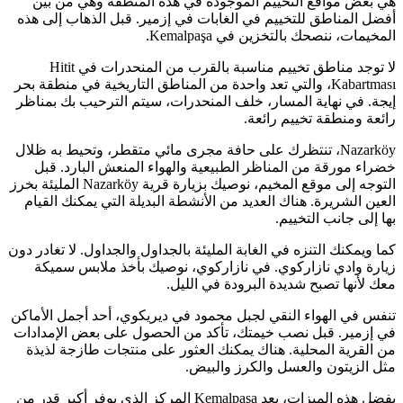
هي بعض مواقع التخييم الموجودة في هذه المنطقة وهي من بين
أفضل المناطق للتخييم في الغابات في إزمير. قبل الذهاب إلى هذه
المخيمات، ننصحك بالتخزين في Kemalpaşa.
لا توجد مناطق تخييم مناسبة بالقرب من المنحدرات في Hitit
Kabartması، والتي تعد واحدة من المناطق التاريخية في منطقة بحر
إيجة. في نهاية المسار، خلف المنحدرات، سيتم الترحيب بك بمناظر
رائعة ومنطقة تخييم رائعة.
Nazarköy، تنتظرك على حافة مجرى مائي متقطر، وتحيط به ظلال
خضراء مورقة من المناظر الطبيعية والهواء المنعش البارد. قبل
التوجه إلى موقع المخيم، نوصيك بزيارة قرية Nazarköy المليئة بخرز
العين الشريرة. هناك العديد من الأنشطة البديلة التي يمكنك القيام
بها إلى جانب التخييم.
كما ويمكنك التنزه في الغابة المليئة بالجداول والجداول. لا تغادر دون
زيارة وادي نازاركوي. في نازاركوي، نوصيك بأخذ ملابس سميكة
معك لأنها تصبح شديدة البرودة في الليل.
تنفس في الهواء النقي لجبل محمود في ديريكوي، أحد أجمل الأماكن
في إزمير. قبل نصب خيمتك، تأكد من الحصول على بعض الإمدادات
من القرية المحلية. هناك يمكنك العثور على منتجات طازجة لذيذة
مثل الزيتون والعسل والكرز والبيض.
بفضل هذه الميزات، يعد Kemalpaşa المركز الذي يوفر أكبر قدر من