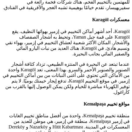
للمهتمين بالتخييم الفخم، هناك شركات فخمة رائعة في
سفيريهيسار، تقدم خيامًا بوهيمية تشبه الغجر والأفريقية في الفنادق.
معسكرات Karagöl
Karagöl، أحد أشهر أماكن التخييم في إزمير بهوائها النظيف. يقع
Karagöl على قمة جبل Yaman، وتحيط به أشجار الصفصاف
والأشجار. المكان الأكثر شعبية لعشاق التخييم في إزمير، بهواء نقي
ونسيم هادئ. في Karagöl، هناك العديد من نبات اليارو المائي
والصفير المائي بجانب البحيرة.
عندما تبتعد عن البحيرة في المنتزه الطبيعي، تزداد كثافة أشجار
الصنوبر والصنوبر الأحمر والسرو. بهذا المعنى، تعد Karagöl واحدة
من الأماكن التي تحتوي على أغنى النباتات من بين أماكن التخييم في
إزمير. في موقع التخييم Karagöl، تدفع إيجار خيمتك يوميًا. لا يتم
توفير الكهرباء مباشرة للخيام ولكن يمكن الوصول إليها بالقرب من
كاراغول.
مواقع تخييم Kemalpaşa
منطقة تخييم Kemalpaşa، واحدة من أفضل مناطق تخييم الغابات
في إزمير Kemalpaşa، منطقة في إزمير، هي موطن للعديد من
المعسكرات في المدينة. Hitit Kabartması و Nazarköy و Dereköy