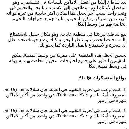
يعد شاطئ إليكا من أفضل الأماكن للسباحة في تشيشمي، وهو
المفضل لأولئك الذين يتطلعون إلى الاستمتاع بالبحر والتخييم في
وقت واحد. سبب آخر يجعل هذا المكان أكثر جاذبية من غيره هو أنه
قريب من المركز. يمكن للمخيمين تلبية جميع احتياجات التخييم
الخاصة بهم من وسط إليكا.
يقع شاطئ بيرلانتا في منطقة غابات، وهو مكان جميل للاستمتاع
بالمساحات الخضراء ومناظر البحر. يمكنك وضع خيمتك تحت ظل
أي شجرة والاستمتاع بالمياه الباردة كما يحلو لك.
لحسن الحظ، هذه المنطقة على مقربة من وسط المدينة. يمكن
للمقيمين العثور على جميع احتياجات التخييم الخاصة بهم بسهولة
في وسط مدينة إليكا.
مواقع المعسكرات Aliağa
إذا كنت ترغب في تجربة التخييم في الغابة، فإن شلالات Su Uçuran،
المعروفة أيضًا باسم شلالات Türkmen، هي واحدة من أكثر الأماكن
شهرة في إزمير.
إذا كنت ترغب في تجربة التخييم في الغابة، فإن شلالات Su Uçuran،
المعروفة أيضًا باسم شلالات Türkmen، هي واحدة من أكثر الأماكن
شهرة في إزمير.