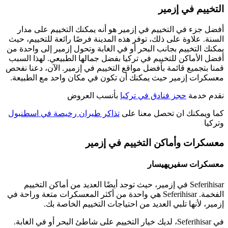
التخييم في إزمير
أفضل جزء في التخييم في إزمير هو أنه يمكنك التخييم على مدار
السنة. علاوة على ذلك، توفر هذه المدينة فرصًا رائعة للتخييم، حيث
يمكنك التخييم بجانب البحر أو في الغابة وتحول إزمير إلى واحدة من
أفضل الأماكن للتخييم في تركيا بفضل جمالها الطبيعي. لهذا السبب
قمنا بتجميع قائمة بأفضل مواقع التخييم في إزمير. الآن، دعنا نفحص
معسكرات إزمير حيث يمكنك أن تكون في مكان واحد مع الطبيعة.
نقدم خدمة
حجز فنادق في تركيا
بأنسب العروض
كما ويمكنك ان تحصل معنا على
تذاكر طيران رخيصة في اسطنبول
وتركيا
معسكرات وأماكن التخييم في إزمير
معسكرات سفيريهيسار
Seferihisar في إزمير، حيث توجد أيضًا العديد من أماكن التخييم
الفخمة. Seferihisar هي واحدة من أكثر المعسكرات متعة وراحة في
إزمير، لأنها تلبي العديد من احتياجات التخييم الخاصة بك.
في Seferihisar، لديك خيار التخييم على شاطئ البحر أو في الغابة.