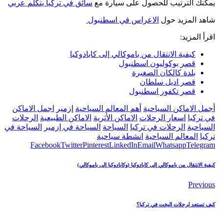
يمكنك الترتيب للحصول على سيارة مع
سائق في تركيا يتكلم عربي
شاهد المزيد حول
الاعراس في اسطنبول
اقرأ المزيد:
كيفية الانتقال من باموكالي إلى كابادوكيا
قصر بوكوليون اسطنبول
بلدة كالكان الصغيرة
قصر اديل سلطان
قصر تكفور اسطنبول
أجمل الاماكن السياحية
أهم المعالم السياحية
إزمير
اجمل الاماكن
في تركيا
اسعار الرحلات
الاماكن الأثرية
الاماكن الطبيعية
الرحلات
السياحية
الرحلات في تركيا
السياحة
السياحة في إزمير
السياحة في
تركيا
المعالم السياحية
انشطة سياحية
Facebook
Twitter
Pinterest
LinkedIn
Email
Whatsapp
Telegram
كيفية الانتقال من باموكالي إلى كابادوكيا (وكابادوكيا إلى باموكالي)
Previous
كيف تستعد لرحلات اليخت في تركيا؟