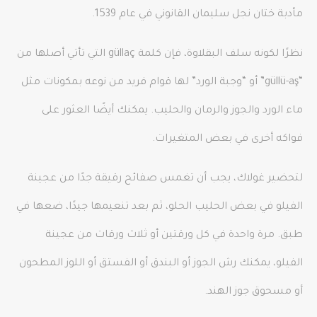
مأدبة ختان نجل سليمان القانوني في عام 1539.
نظرًا لكونه سلف البقلاوة، فإن كلمة güllaç التي تأتي أصلها من
“güllü-aş” أو “وجبة الورد” لها قوام فريد من نوعه بمكونات مثل
ماء الورد والجوز والرمان والحليب. يمكنك أيضًا العثور على
فواكه أخرى في بعض المتغيرات.
لتحضير غولاك، يجب أن تغمس صفائح رقيقة جدًا من عجينة
الفيلو في بعض الحليب الحلو، ثم بعد تنعيمها جيدًا، ضعها في
طبق. مرة واحدة في كل ورقتين أو ثلاث ورقات من عجينة
الفيلو، يمكنك رش الجوز أو البندق أو الفستق أو اللوز المطحون
أو مسحوق جوز الهند.