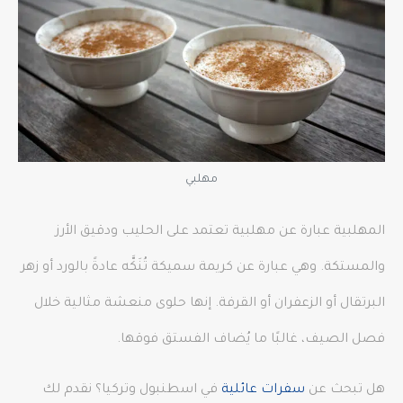
مهلبي
المهلبية عبارة عن مهلبية تعتمد على الحليب ودقيق الأرز
والمستكة. وهي عبارة عن كريمة سميكة تُنَكَّه عادةً بالورد أو زهر
البرتقال أو الزعفران أو القرفة. إنها حلوى منعشة مثالية خلال
فصل الصيف، غالبًا ما يُضاف الفستق فوقها.
هل تبحث عن
سفرات عائلية
في اسطنبول وتركيا؟ نقدم لك