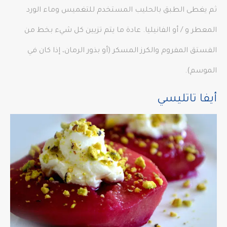
ثم يغطى الطبق بالحليب المستخدم للتغميس وماء الورد
المعطر و / أو الفانيليا. عادة ما يتم تزيين كل شيء بخط من
الفستق المفروم والكرز المسكر (أو بذور الرمان، إذا كان في
الموسم).
أيفا تاتليسي