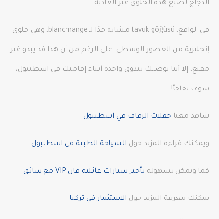
الدجاج لصنع هذه الحلوى غير العادية.
في الواقع، tavuk göğüsü مشابه جدًا لـ blancmange، وهي حلوى
إنجليزية من العصور الوسطى. على الرغم من أن هذا قد يبدو غير
مقنع، إلا أننا نوصيك بتذوق واحدة أثناء إقامتك في اسطنبول،
سوف تفاجأ!
شاهد معنا
حفلات الزفاف في اسطنبول
ويمكنك قراءة المزيد حول
السياحة الطبية في اسطنبول
كما ويمكن بسهولة
تأجير سيارات عائلية فان VIP مع سائق
يمكنك معرفة المزيد حول
الاستثمار في تركيا