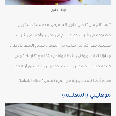
ايفا الحلوى
“أيفا تاتليسي” تعني حلوى السفرجل. هذه نصف سفرجل
مطبوخة في شراب خفيف، ثم في الفرن، وأخيراً في شراب
سميك. بعد أكثر من ساعة من الطهي، يصبح السفرجل طريًا
وحلوًا للغاية، ويؤكل بملعقة ويُقدم دائمًا مع “كايمك” وهي
كريمة حليب الجاموس اللذيذة. كما يرش بالفستق أو الجوز.
هناك أيضًا نسخة بديلة من القرع تسمى “kabak tatlısı”.
موهليبي (المهلبية)