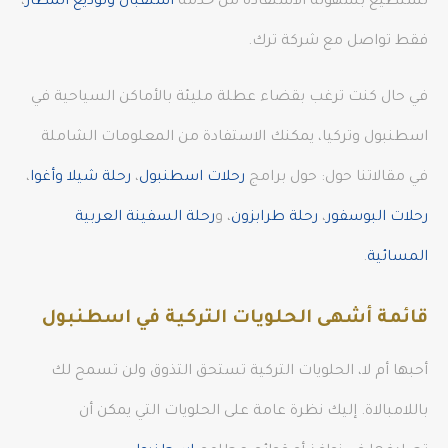
تستطيع بسهولة الاستفادة من خدمة
استقبال وتوديع المطار
،
فقط تواصل مع شركة ترك.
في حال كنت ترغب بقضاء عطلة مليئة بالأماكن السياحية في
اسطنبول وتركيا، يمكنك الاستفادة من المعلومات الشاملة
في مقالاتنا حول: حول برامج
رحلات اسطنبول
،
رحلة شيلا وأغوا
،
رحلات البوسفور
،
رحلة طرابزون
، و
رحلة السفينة العربية
المسائية
.
قائمة أشهى الحلويات التركية في اسطنبول
أحبها أم لا، الحلويات التركية تستحق التذوق ولن تسمح لك
باللامبالاة. إليك نظرة عامة على الحلويات التي يمكن أن