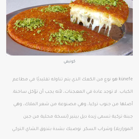
كونيفي
künefe هو نوع من الكعك الذي يتم تناوله تقليديًا في مطاعم
الكباب. لا توجد عادة في المعجنات، لأنه يجب أن تؤكل ساخنة.
أصلها من جنوب تركيا، وهي مصنوعة من شعر الملاك، وهي
جبنة تركية تسمى زبدة ديل بينير (نسخة محلية من جبن
الموزاريلا) وشراب السكر. نوصيك بشدة بتذوق الشاي التركي