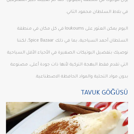
يزال موجودًا في منطقة إمينونو). كما تم تعيينه كبير المعترفين
في بلاط السلطان محمود الثاني.
اليوم يمكن العثور على loukoums في كل مكان في منطقة
السلطان أحمد السياحية، بما في ذلك Spice Bazaar، لكننا
نوصيك بتفضيل البوتيكات الصغيرة في الأحياء الأقل السياحية
التي تقدم فقط البهجة التركية لأنها ذات جودة أعلى، مصنوعة
بدون مواد التحلية والمواد الحافظة الاصطناعية.
TAVUK GÖĞÜSÜ