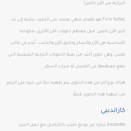
التركية من الأرز باللبن!
Fırın Sütlaç هو طعام شهي يعتمد على الحليب يشبه إلى حد
كبير الأرز باللبن. مثل معظم حلويات الأرز الأخرى، مكوناته
الأساسية هي الأرز والسكر ودقيق الأرز والحليب. تُخبز في قالب
طيني، وهي حلوى أخف من بقية الحلويات التركية الشعبية التي
ينقع معظمها في العسل أو شراب السكر.
هناك نوع آخر من هذه الحلوى يتم طهيه بدلاً من خبزه على الرغم
من شهرة هذه الحلوى قليلاً.
كازانديبي
Kazandibi عبارة عن بودنغ حليب بالكراميل مع جعل الجزء