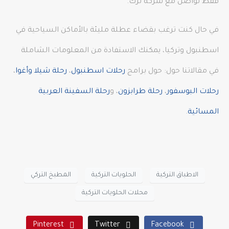
فقط تواصل مع شركة ترك.
في حال كنت ترغب بقضاء عطلة مليئة بالأماكن السياحية في
اسطنبول وتركيا، يمكنك الاستفادة من المعلومات الشاملة
في مقالاتنا حول: حول برامج
رحلات اسطنبول
،
رحلة شيلا وأغوا
،
رحلات البوسفور
،
رحلة طرابزون
، و
رحلة السفينة العربية
المسائية
.
الاطباق التركية
الحلويات التركية
المطبخ التركي
محلات الحلويات التركية
Pinterest
Twitter
Facebook