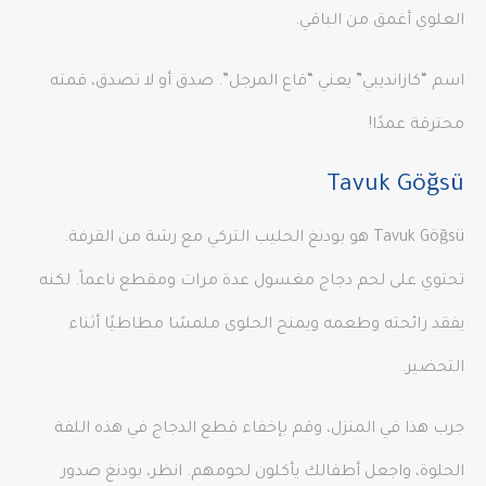
العلوي أغمق من الباقي.
اسم “كازانديبي” يعني “قاع المرجل”. صدق أو لا تصدق، قمته
محترقة عمدًا!
Tavuk Göğsü
Tavuk Göğsü هو بودنغ الحليب التركي مع رشة من القرفة.
تحتوي على لحم دجاج مغسول عدة مرات ومقطع ناعماً. لكنه
يفقد رائحته وطعمه ويمنح الحلوى ملمسًا مطاطيًا أثناء
التحضير.
جرب هذا في المنزل، وقم بإخفاء قطع الدجاج في هذه اللفة
الحلوة، واجعل أطفالك يأكلون لحومهم. انظر، بودنغ صدور