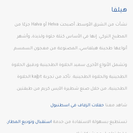
هيلفا
نشأت من الشرق الأوسط، أصبحت Helva أو Halva جزءًا من
المطبخ التركي. إنها في الأساس كتلة حلوة ولذيذة، وأشهر
أنواعها طحينة هيلفاسي، المصنوعة من معجون السمسم.
وتشمل الأنواع الأخرى سميد الحلاوة الطحينية ودقيق الحلاوة
الطحينية والحلاوة الطحينية. تأكد من تجربة kağıt الحلاوة
الطحينية، من خلال صنع شطيرة الآيس كريم من طبقتين.
شاهد معنا
حفلات الزفاف في اسطنبول
تستطيع بسهولة الاستفادة من خدمة
استقبال وتوديع المطار
،