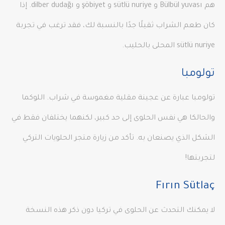
هم Bülbül yuvası و sütlü nuriye و şöbiyet و dilber dudağı. إذا
كان طعم الشراب ثقيلًا جدًا بالنسبة لك، فقد ترغب في تجربة
sütlü nuriye المحلى بالحليب.
تولومبا
تولومبا عبارة عن عجينة مقلية مغموسة في شراب. اللوكما
والحالكا هي نفس الحلوى إلى حد كبير، لكنهما يختلفان فقط في
الشكل الذي يصنعان به. تأكد من زيارة متجر الحلويات التركي
لتجربتها!
Fırın Sütlaç
لا يمكنك التحدث عن الحلوى في تركيا دون ذكر هذه النسخة