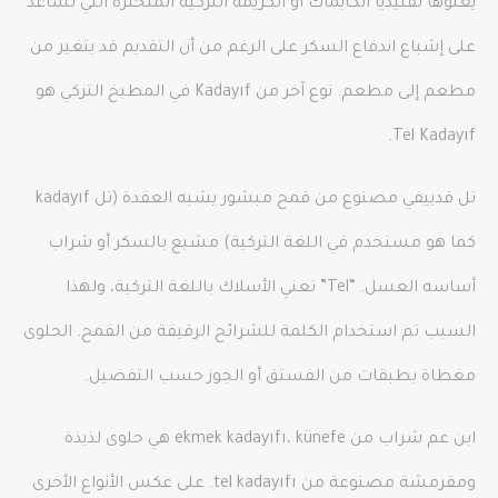
يعلوها تقليديًا الكايماك أو الكريمة التركية المتخثرة التي تساعد
على إشباع اندفاع السكر على الرغم من أن التقديم قد يتغير من
مطعم إلى مطعم. نوع آخر من Kadayıf في المطبخ التركي هو
Tel Kadayıf.
تل قدييفي مصنوع من قمح مبشور يشبه العقدة (تل kadayıf
كما هو مستخدم في اللغة التركية) مشبع بالسكر أو شراب
أساسه العسل. “Tel” تعني الأسلاك باللغة التركية، ولهذا
السبب تم استخدام الكلمة للشرائح الرقيقة من القمح. الحلوى
مغطاة بطبقات من الفستق أو الجوز حسب التفضيل.
ابن عم شراب من ekmek kadayıfı، künefe هي حلوى لذيذة
ومقرمشة مصنوعة من tel kadayıfı. على عكس الأنواع الأخرى