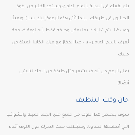
يتم نقعك في البداية بالماء الدافئ، وستجد الكثير من رغوة
الصابون في طريقك. بينما تأتي هذه الرغوة إليك يسارًا ويمينًا
ووسطًا، يتم تدليكك بما يمكن وصفه فقط بأنه لوفة ضخمة
تُعرف باسم a – pouch – هذا القفاز مع فرك الخلايا الميتة من
جلدك
(على الرغم من أنه قد يشعر مثل طبقة من الجلد تتلاشى
أيضًا!).
حان وقت التنظيف
سوف يتخلص هذا اللوف من جميع خلايا الجلد الميتة والشوائب
التي أطلقتها الساونا، وسيُطلب منك التحرك حول اللوف أثناء