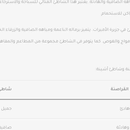
هه الصافية والهادئة. يعتبر هذا الشاطئ المثالي للسباحة والاسترخ
كن للاستحمام.
 جزيرة الأميرات. يتميز برماله الناعمة ومياهه الصافية والزرقاء ا
أمواج والغوص. كما يتوفر في الشاطئ مجموعة من المطاعم والمقاهي
صنة وشاطئ آشينة:
لقراصنة
شاطئ 
هادئ
جميل و
وهادئة
صافية 