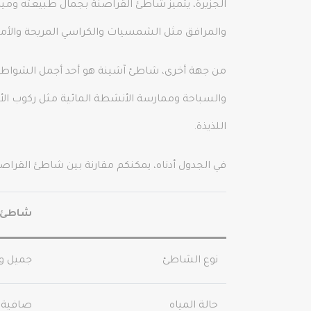
الجزيرة، يتميز شاطئ القراصنة بجمال طبيعته وميا
والمرافق مثل الشمسيات والكراسي المريحة والأما
من جهة أخرى، شاطئ آشينة هو أحد أجمل الشواطئ في
والسباحة وممارسة الأنشطة المائية مثل ركوب ال
اللذيذة.
في الجدول أدناه، يمكنكم مقارنة بين شاطئ القرا
شاطئ ا
نوع الشاطئ
جميل و
حالة المياه
صافية 