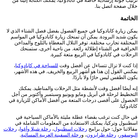
ترتيب جولة إرشادية خاصة في كابادوكيا، يمكنك الكتابة إلينا من
خلال صفحة اتصل بنا.
الخاتمة
يمكن زيارة كابادوكيا في جميع الفصول بفضل فصل الشتاء الذي لا
يكون شديد البرودة. يمكن أن تمنحك زيارة كابادوكيا في المواسم
المختلفة تجارب مختلفة. توفر التلال المغطاة بالثلوج والمداخن
الخرافية في الشتاء إطلالة رائعة. من ناحية أخرى، ستمنحك
الرحلات في كابادوكيا في الربيع متعة كبيرة.
إذا كنت لا تزال تتساءل عن أفضل وقت
للسياحة في كابادوكيا
،
يمكنني القول إن هذا هو أشهر الربيع والخريف. في هذه الأشهر،
يكون الطقس ليس حارًا ولا باردًا.
إنه أيضًا أفضل وقت لأنشطة مثل الرحلات والمناطيد. يمكنك
التخطيط لرحلة في أبريل ومايو ويونيو وسبتمبر وأكتوبر من أجل
الحصول على أقصى درجات المتعة من أفضل الأماكن للزيارة في
كابادوكيا.
في حال كنت ترغب بقضاء عطلة مليئة بالأماكن السياحية في
اسطنبول وتركيا، يمكنك الاستفادة من المعلومات الشاملة في
مقالاتنا حول: حول برامج
رحلات اسطنبول
،
رحلة شيلا وأغوا
،
رحلات
البوسفور
،
رحلة طرابزون
، و
رحلة السفينة العربية المسائية
.