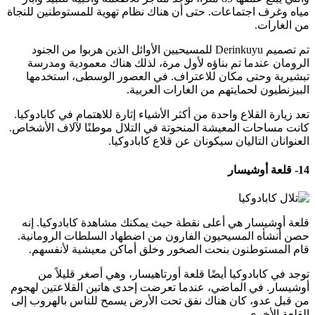
مياه وغرف اجتماعات. حتى أن هناك نظام تهوية للمستوطنين للنجاة
من الغارات.
تم تصميم Derinkuyu للمسيحيين الأوائل الذين هربوا من الجنود
الرومان عندما تم بناؤه لأول مرة، لذلك هناك معمودية ومدرسة
تبشيرية وحتى مكان للاعتراف. في العصور الوسطى، استخدمها
البيزنطيون لحمايتهم من الغارات العربية.
تعد زيارة القلاع واحدة من أكثر الأشياء إثارة للاهتمام في كابادوكيا.
كانت مساحات المعيشة المنحوتة في التلال موطنًا لآلاف الأشخاص.
العنوانان التاليان سيكونان عن قلاع كابادوكيا.
14- قلعة أوشيسار
قلعة أوشيسار هي أعلى نقطة حيث يمكنك مشاهدة كابادوكيا. إنه
حصن أنشأه المسيحيون الفارون من اضطهاد السلطات الرومانية.
قام المستوطنون بنحت الصخور وخلق أماكن معيشية لأنفسهم.
توجد في كابادوكيا أيضًا قلعة أورتاهيسار، وهي أصغر قليلاً من
أوشيسار. في الماضي، عندما تعرضت إحدى هاتين القلاعتين لهجوم
من قبل عدو، كان هناك نفق تحت الأرض يسمح للناس بالهروب إلى
القلعة الأخرى.