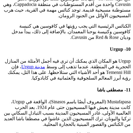
Cavusin واحدة من أقدم المستوطنات في منطقة Cappadocia، وهي
مستوطنة مسيحية قديمة. توجد كنائس مهمة في القرية، حيث هرب
المسيحيون الأوائل من الجنود الرومان.
الكنائس الرئيسية التي يجب رؤيتها في كافوسين هي كنيسة
كافوسين وكنيسة يوحنا المعمدان. بالإضافة إلى ذلك، يبدأ مدخل
وديان Red & Rose من Cavusin.
10- Urgup
Urgup هو المكان الذي يمكنك أن ترى فيه أجمل الأمثلة من المنازل
الحجرية في المنطقة. عندما تذهب إلى وسط
مدينة Urgup
، فإن
Temenni Hill هو أحد الأشياء التي ستلاحظها. على هذا التل، يمكنك
رؤية أبرز المعالم السلجوقية والعثمانية في كابادوكيا.
11- مصطفى باشا
Mustafapasa (المعروف أيضًا باسم Sinasos)، الواقعة في Urgup،
كانت مدينة يعيش فيها المسيحيون حتى عام 1924. بعد الحرب
العالمية الأولى، غادر المسيحيون المدينة بسبب التبادل السكاني بين
تركيا واليونان. ترك المسيحيون الذين عاشوا في مصطفا باشا العديد
من الكنائس والقصور المبنية بالحجارة المحلية.