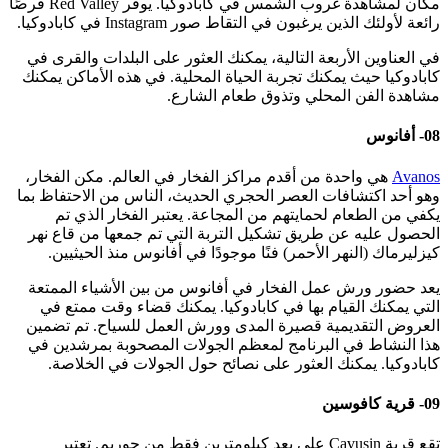
مكان لمشاهدة غروب الشمس في كابادوكيا. يوفر Red Valley فرصًا
رائعة لأولئك الذين يرغبون في التقاط صور Instagram في كابادوكيا.
في العناوين الأربعة التالية، يمكنك العثور على البلدات والقرى في
كابادوكيا حيث يمكنك تجربة الحياة المحلية. في هذه الأماكن يمكنك
مشاهدة الفن المحلي وتذوق طعام الشارع.
08- أفانوس
Avanos
هي واحدة من أقدم مراكز الفخار في العالم. مكن الفخار،
وهو أحد اكتشافات العصر الحجري الحديث، الناس من الاحتفاظ بما
يكفي من الطعام لحمايتهم من المجاعة. يعتبر الفخار الذي تم
الحصول عليه عن طريق تشكيل التربة التي تم جمعها من قاع نهر
كيزليرماك (النهر الأحمر) فنًا موجودًا في أفانوس منذ الحيثيين.
يعد حضور ورش عمل الفخار في أفانوس من بين الأشياء الممتعة
التي يمكنك القيام بها في كابادوكيا. يمكنك قضاء وقت ممتع في
العروض التقديمية قصيرة المدى وورش العمل للسياح. تم تضمين
هذا النشاط في البرنامج لمعظم الجولات المصحوبة بمرشدين في
كابادوكيا. يمكنك العثور على نصائح حول الجولات في الخلاصة.
09- قرية كافوسين
تقع قرية Cavusin على بعد كيلومترين فقط من جوريم. تعتبر