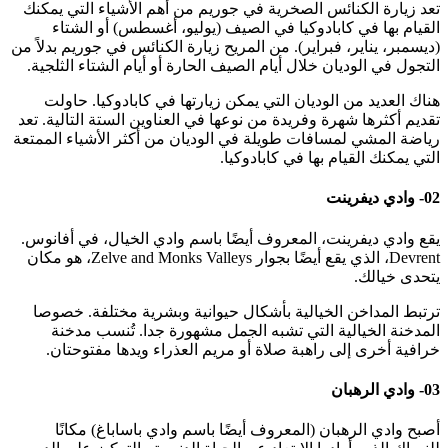
تعد زيارة الكنائس الصخرية في جوريم من أهم الأشياء التي يمكنك
القيام بها في كابادوكيا في الصيف (يوليو، أغسطس) أو الشتاء
(ديسمبر، يناير، فبراير). من المريح زيارة الكنائس في جوريم بدلاً من
التجول في الوديان خلال أيام الصيف الحارة أو أيام الشتاء الثلجية.
هناك العديد من الوديان التي يمكن زيارتها في كابادوكيا. حاولت
تقديم أكثرها شهرة وفريدة من نوعها في العناوين الستة التالية. تعد
رياضة المشي لمسافات طويلة في الوديان من أكثر الأشياء الممتعة
التي يمكنك القيام بها في كابادوكيا.
02- وادي ديفرينت
يقع وادي ديفرينت، المعروف أيضًا باسم وادي الخيال، في أفانوس.
Devrent، الذي يقع أيضًا بجوار Zelve and Monks Valleys، هو مكان
يتحدى خيالك.
ترتبط المداخن الخيالية بأشكال حيوانية وبشرية مختلفة. خصوصا
المدخنة الخيالية التي تشبه الجمل مشهورة جدا. تُنسب مدخنة
خرافية أخرى إلى راهبة صلاة أو مريم العذراء ويدها مفتوحتان.
03- وادي الرهبان
أصبح وادي الرهبان (المعروف أيضًا باسم وادي باساباغ) مكانًا