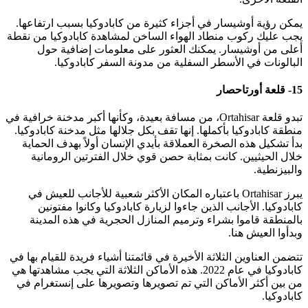
يمكن رؤية أوشيسار في أجزاء كثيرة من كابادوكيا بسبب ارتفاعها.
يجب عليك ركوب منطاد الهواء الساخن لمشاهدة كابادوكيا من نقطة
أعلى من أوشيسار. يمكنك العثور على معلومات إضافية حول
البالونات في الأسطر السفلية من مدونة السفر كابادوكيا.
15- قلعة أورتاحصار
تبدو قلعة Ortahisar، من مسافة بعيدة، وكأنها أكبر مدخنة خرافية في
منطقة كابادوكيا بأكملها. إنها تقف بكل جلالها مثل مدخنة كابادوكيا.
بدأ تشكيل هذه الصخرة العملاقة بأيدي الإنسان أولاً بهدف الحماية
خلال الحيثيين. كانت بمثابة حصن قوي خلال الفترتين الرومانية
والبيزنطية.
يبرز Ortahisar باعتباره المكان الأكثر شعبية للأجانب للعيش في
كابادوكيا. الأجانب الذين جاءوا لزيارة كابادوكيا وكانوا مفتونين
بالمنطقة قاموا بشراء وترميم المنازل الحجرية في هذه المدينة
وبدأوا العيش هنا.
تتضمن العناوين الثلاثة الأخيرة في قائمتنا أشياء فريدة للقيام بها في
كابادوكيا في عام 2022. هذه الأماكن الثلاثة التي يجب مشاهدتها هي
من بين أكثر الأماكن التي تم تصويرها وتصويرها على إنستغرام في
كابادوكيا.