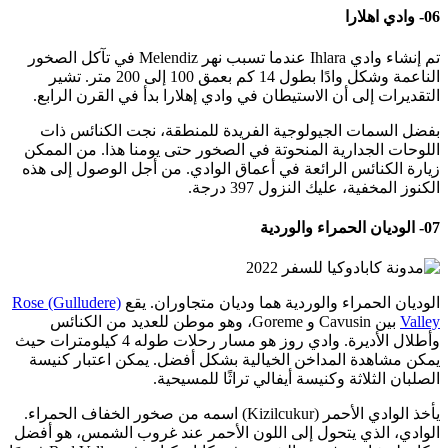
06- وادي اهلارا
تم إنشاء وادي Ihlara عندما تسبب نهر Melendiz في تآكل الصخور
الناعمة وشكل وادًا بطول 14 كم بعمق 100 إلى 200 متر. تشير
التقديرات إلى أن الاستيطان في وادي إهلارا بدأ في القرن الرابع.
بفضل السمات الجيولوجية الفريدة للمنطقة، نجت الكنائس ذات
اللوحات الجدارية المنحوتة في الصخور حتى يومنا هذا. من الممكن
زيارة الكنائس الرائعة في أعماق الوادي. من أجل الوصول إلى هذه
الكنوز المخفية، عليك النزول 397 درجة.
07- الوديان الحمراء والوردية
الوديان الحمراء والوردية هما وديان متجاوران. يقع
Rose (Gulludere)
Valley
بين Cavusin و Goreme، وهو موطن للعديد من الكنائس
وأطلال الأديرة. وادي روز هو مسار رحلات طوله 4 كيلومترات حيث
يمكن مشاهدة المداخن الخيالية بشكل أفضل. يمكن اعتبار كنيسة
الصلبان الثلاثة وكنيسة أيفالي تراثًا للمسيحية.
يأخذ الوادي الأحمر (Kizilcukur) اسمه من صخور الخفاف الحمراء.
الوادي، الذي يتحول إلى اللون الأحمر عند غروب الشمس، هو أفضل