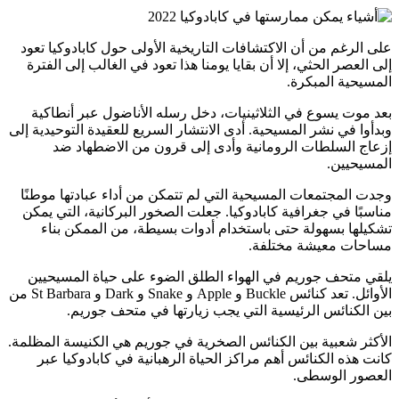
على الرغم من أن الاكتشافات التاريخية الأولى حول كابادوكيا تعود
إلى العصر الحثي، إلا أن بقايا يومنا هذا تعود في الغالب إلى الفترة
المسيحية المبكرة.
بعد موت يسوع في الثلاثينيات، دخل رسله الأناضول عبر أنطاكية
وبدأوا في نشر المسيحية. أدى الانتشار السريع للعقيدة التوحيدية إلى
إزعاج السلطات الرومانية وأدى إلى قرون من الاضطهاد ضد
المسيحيين.
وجدت المجتمعات المسيحية التي لم تتمكن من أداء عبادتها موطنًا
مناسبًا في جغرافية كابادوكيا. جعلت الصخور البركانية، التي يمكن
تشكيلها بسهولة حتى باستخدام أدوات بسيطة، من الممكن بناء
مساحات معيشة مختلفة.
يلقي متحف جوريم في الهواء الطلق الضوء على حياة المسيحيين
الأوائل. تعد كنائس Buckle و Apple و Snake و Dark و St Barbara من
بين الكنائس الرئيسية التي يجب زيارتها في متحف جوريم.
الأكثر شعبية بين الكنائس الصخرية في جوريم هي الكنيسة المظلمة.
كانت هذه الكنائس أهم مراكز الحياة الرهبانية في كابادوكيا عبر
العصور الوسطى.