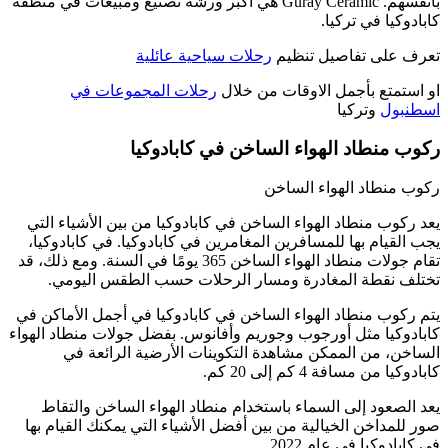
بأنفسهم. Guray Ceramic هي أكبر ورشة تصنيع ومبيعات في منطقة
كابادوكيا في تركيا.
تعرف على تفاصيل تنظيم
رحلات سياحية عائلية
او استمتع بأجمل الاوقات من خلال
رحلات المجموعات في
اسطنبول
وتركيا
ركوب منطاد الهواء الساخن في كابادوكيا
ركوب منطاد الهواء الساخن
يعد ركوب منطاد الهواء الساخن في كابادوكيا من بين الأشياء التي
يجب القيام بها للمسافرين المغامرين في كابادوكيا. في كابادوكيا،
تقام جولات منطاد الهواء الساخن 365 يومًا في السنة. ومع ذلك، قد
تختلف نقطة المغادرة ومسار الرحلات حسب الطقس اليومي.
يتم ركوب منطاد الهواء الساخن في كابادوكيا في أجمل الأماكن في
كابادوكيا مثل أورجوب وجوريم وأفانوس. بفضل جولات منطاد الهواء
الساخن، من الممكن مشاهدة التكوينات الأرضية الرائعة في
كابادوكيا من مسافة 4 كم إلى 20 كم.
يعد الصعود إلى السماء باستخدام منطاد الهواء الساخن والتقاط
صور للمداخن الخيالية من بين أفضل الأشياء التي يمكنك القيام بها
في كابادوكيا في عام 2022.