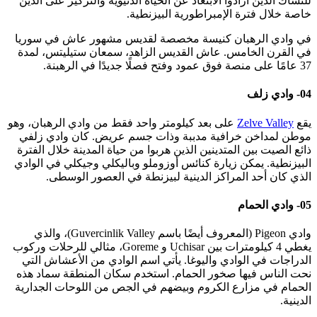
للنساك الذين أرادوا الابتعاد عن الحياة الدنيوية والتركيز على الدين
خاصة خلال فترة الإمبراطورية البيزنطية.
في وادي الرهبان كنيسة مخصصة لقديس مشهور عاش في سوريا
في القرن الخامس. عاش القديس الزاهد، سمعان ستيليتس، لمدة
37 عامًا على منصة فوق عمود وفتح فصلًا جديدًا في الرهبنة.
04- وادي زلف
يقع
Zelve Valley
على بعد كيلومتر واحد فقط من وادي الرهبان، وهو
موطن لمداخن خرافية مدببة وذات جسم عريض. كان وادي زلفي
ذائع الصيت بين المتدينين الذين هربوا من حياة المدينة خلال الفترة
البيزنطية. يمكن زيارة كنائس أوزوملو وباليكلي وجيكلي في الوادي
الذي كان أحد المراكز الدينية لبيزنطة في العصور الوسطى.
05- وادي الحمام
وادي Pigeon (المعروف أيضًا باسم Guvercinlik Valley)، والذي
يغطي 4 كيلومترات بين Uchisar و Goreme، مثالي للرحلات وركوب
الدراجات في الوادي واليوغا. يأتي اسم الوادي من الأعشاش التي
نحت الناس فيها صخور الحمام. استخدم سكان المنطقة سماد هذه
الحمام في مزارع الكروم وبيضهم في الجص من اللوحات الجدارية
الدينية.