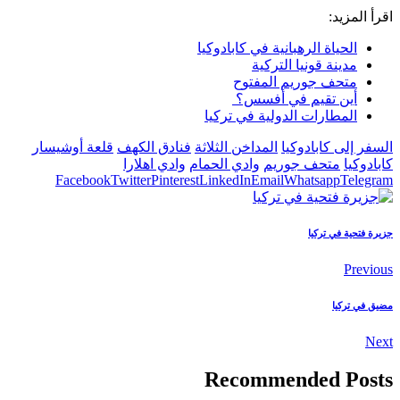
اقرأ المزيد:
الحياة الرهبانية في كابادوكيا
مدينة قونيا التركية
متحف جوريم المفتوح
أين تقيم في أفسس؟
المطارات الدولية في تركيا
السفر إلى كابادوكيا
المداخن الثلاثة
فنادق الكهف
قلعة أوشيسار
كابادوكيا
متحف جوريم
وادي الحمام
وادي اهلارا
Facebook
Twitter
Pinterest
LinkedIn
Email
Whatsapp
Telegram
جزيرة فتحية في تركيا
Previous
مضيق في تركيا
Next
Recommended Posts