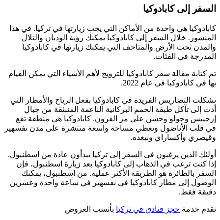
السفر إلى كابادوكيا
كابادوكيا هي واحدة من الأماكن التي يجب زيارتها في تركيا. في هذا
المنشور. خلال السفر إلى كابادوكيا يمكنك رؤية الوديان والتلال
والمدن تحت الأرض والمتاحف التي يمكنك زيارتها في كابادوكيا
المدرجة في الفئات.
تم كتابة مقالة سفر كابادوكيا للترويج لأهم الأشياء التي يمكن القيام
بها في كابادوكيا في عام 2022.
تشكلت التضاريس الفريدة في كابادوكيا بفعل الرياح والأمطار التي
أدت إلى تآكل طبقة الحمم البركانية الناعمة المنبثقة من جبال
إرجييس وجولو وحسن على مر القرون. كابادوكيا هي منطقة تقع
في قلب الأناضول وتغطي مساحة واسعة منتشرة على مدن نفسهير
وقيصري وأكساراي ونيغده.
أولئك الذين يرغبون في السفر إلى تركيا يبدأون عادة من اسطنبول.
إذا كنت ترغب في الذهاب إلى كابادوكيا بعد زيارة اسطنبول، فإن
السفر بالطائرة هو الطريقة الأكثر عملية. من اسطنبول، يمكنك
الوصول إلى مطار كابادوكيا في نفسهير في ساعة واحدة وعشرين
دقيقة فقط.
نقدم خدمة
حجز فنادق في تركيا
بأنسب العروض