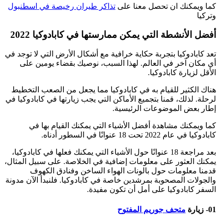
كما ويمكنك ان تحصل معنا على
تذاكر طيران رخيصة في اسطنبول
وتركيا
أفضل الأنشطة التي يمكن ممارستها في كابادوكيا 2022
تعد كابادوكيا بتجربة حكاية خرافية مع أشكال الأرض التي لا توجد في
أي مكان آخر في العالم. لهذا السبب، نوصيك بقضاء يومين على
الأقل لزيارة كابادوكيا.
هناك الكثير للقيام به في كابادوكيا مما يجعل من الصعب التخطيط
لرحلة. لذلك، قمنا بتجميع الأماكن التي يجب زيارتها في كابادوكيا في
إطار بعض الموضوعات الرئيسية.
كما ويمكنك مشاهدة أفضل الأشياء التي يمكنك القيام بها في
كابادوكيا في عام 2022 تحت 18 عنوانًا في السطور أدناه.
بعد مراجعة 18 عنوانًا حول الأشياء التي يمكنك فعلها في كابادوكيا،
يمكنك العثور على معلومات إضافية في الخلاصة. على سبيل المثال،
قدمنا ​​معلومات حول بالونات الهواء الساخن وفنادق الكهوف
والجولات المصحوبة بمرشدين خاصة في كابادوكيا. فلنبدأ الآن مدونة
السفر كابادوكيا على أمل أن تكون مفيدة.
01- زيارة
متحف جوريم المفتوح