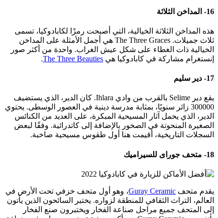
16- المداخن الثلاثة
هذه المداخن الثلاثة الخيالية، التي أصبحت رمزًا لكابادوكيا، تسمى
ثلاث جميلات. The Three Graces هي أجمل الأمثلة على المداخن
الخيالية ذات الغطاء على شكل عيش الغراب. واحدة من أكثر صور
إنستغرام مشاركة في كابادوكيا هي
The Three Beauties
.
17- دير سليم
يقع دير Selime بالقرب من وادي Ihlara. كان الدير، الذي يستضيف
300000 زائر سنويًا، بمثابة مدرسة دينية في العصور الوسطى. يحتوي
الدير، الذي يحمل آثار المسيحية المبكرة، على العديد من الكنائس
الصغيرة المنحوتة في الصخور بالإضافة إلى كاتدرائية. وفقًا لبعض
السجلات التاريخية، أقيمت هنا أول طقوس مسيحية صاخبة.
18- متحف جوراى للسيراميك
يقدم متحف
Guray Ceramic
، وهو أول متحف خزفي تحت الأرض في
العالم، التراث الثقافي للمنطقة لزواره. يختبر السائحون الذين يأتون
إلى المتحف جميع مراحل صناعة الفخار ويختبرون صنع الفخار