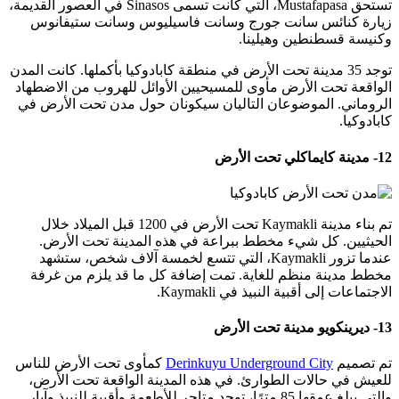
تستحق Mustafapasa، التي كانت تسمى Sinasos في العصور القديمة،
زيارة كنائس سانت جورج وسانت فاسيليوس وسانت ستيفانوس
وكنيسة قسطنطين وهيلينا.
توجد 35 مدينة تحت الأرض في منطقة كابادوكيا بأكملها. كانت المدن
الواقعة تحت الأرض مأوى للمسيحيين الأوائل للهروب من الاضطهاد
الروماني. الموضوعان التاليان سيكونان حول مدن تحت الأرض في
كابادوكيا.
12- مدينة كايماكلي تحت الأرض
تم بناء مدينة Kaymakli تحت الأرض في 1200 قبل الميلاد خلال
الحيثيين. كل شيء مخطط ببراعة في هذه المدينة تحت الأرض.
عندما تزور Kaymakli، التي تتسع لخمسة آلاف شخص، ستشهد
مخطط مدينة منظم للغاية. تمت إضافة كل ما قد يلزم من غرفة
الاجتماعات إلى أقبية النبيذ في Kaymakli.
13- ديرينكويو مدينة تحت الأرض
تم تصميم
Derinkuyu Underground City
كمأوى تحت الأرض للناس
للعيش في حالات الطوارئ. في هذه المدينة الواقعة تحت الأرض،
والتي يبلغ عمقها 85 مترًا، توجد متاجر للأطعمة وأقبية للنبيذ وآبار