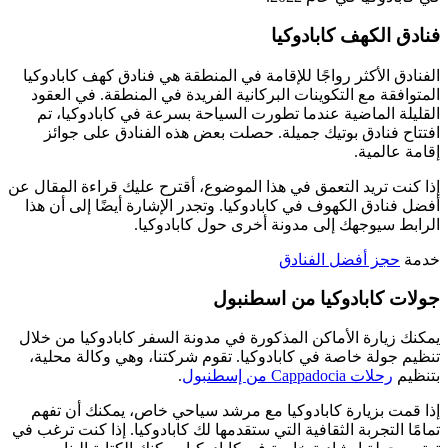
فنادق الكهف كابادوكيا
الفنادق الأكثر رواجًا للإقامة في المنطقة هي فنادق كهف كابادوكيا
المتوافقة مع التكوينات البركانية الفريدة في المنطقة. في العقود
القليلة الماضية عندما تطورت السياحة بسرعة في كابادوكيا، تم
افتتاح فنادق بوتيك جميلة. حصلت بعض هذه الفنادق على جوائز
إقامة عالمية.
إذا كنت تريد التعمق في هذا الموضوع، أقترح عليك قراءة المقال عن
أفضل فنادق الكهوف في كابادوكيا. وتجدر الإشارة أيضًا إلى أن هذا
الرابط سيوجهك إلى مدونة أخرى حول كابادوكيا.
خدمة
حجز أفضل الفنادق
جولات كابادوكيا من اسطنبول
يمكنك زيارة الأماكن المذكورة في مدونة السفر كابادوكيا من خلال
تنظيم جولة خاصة في كابادوكيا. تقوم شركتنا، وهي وكالة محلية،
بتنظيم
رحلات Cappadocia من إسطنبول
.
إذا قمت بزيارة كابادوكيا مع مرشد سياحي خاص، يمكنك أن تفهم
تمامًا التجربة الثقافية التي ستقدمها لك كابادوكيا. إذا كنت ترغب في