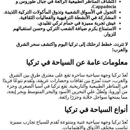
اكتشاف المناظر الطبيعية الرائعة في جبال طوروس و
Cappadocia.
التجول في الأسواق الشعبية وتذوق المأكولات التركية اللذيذة.
المشاركة في الأنشطة الترفيهية والفعاليات الثقافية.
عيش تجربة مميزة في حمام تركي تقليدي.
الاستمتاع بكرم ضيافة الشعب التركي وحسن استقبالهم
للزوار.
لا تتردد، خطط لرحلتك إلى تركيا اليوم واكتشف سحر الشرق
والغرب!
معلومات عامة عن السياحة في تركيا
تُعدّ تركيا وجهة سياحية ساحرة تقع على مفترق طرق بين الشرق
والغرب، حيث تُمزج بين ثقافات وحضارات عريقة، وتُقدم تنوعًا فريدًا
في المناظر الطبيعية والتاريخية. تقع تركيا في آسيا الصغرى وجزء
من أوروبا، وتُطلّ على البحرين الأسود والبحر المتوسط وبحر إيجة،
مما يمنحها سواحل خلّابة وجزرًا رائعة.
أنواع السياحة في تركيا
تُعدّ تركيا وجهة سياحية غنية ومتنوعة تُقدم للسياح تجارب مميزة
تناسب مختلف الأذواق والاهتمامات.