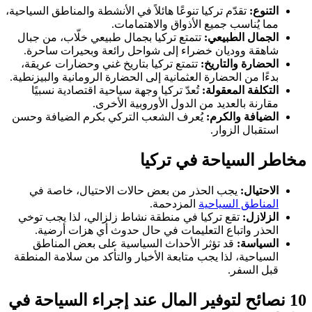
التنوع:
تقدّم تركيا تنوعًا هائلاً في الأنشطة والمناطق السياحية،
مما يُناسب جميع الأذواق والاهتمامات.
الجمال الطبيعي:
تتمتع تركيا بجمال طبيعي خلّاب، من جبال
شاهقة ووديان خضراء إلى شواحل رائعة وبحيرات ساحرة.
الحضارة والتاريخ:
تتمتع تركيا بتاريخ غني وحضارات عريقة،
بدءًا من الحضارة العثمانية إلى الحضارة الرومانية والبيزنطية.
التكلفة المعقولة:
تُعدّ تركيا وجهة سياحية اقتصادية نسبيًا
مقارنة بالعديد من الدول الأوروبية الأخرى.
الضيافة والكرم:
يُعرف الشعب التركي بكرم الضيافة وحسن
استقبال الزوار.
مخاطر السياحة في تركيا
الاحتيال:
يجب الحذر من بعض حالات الاحتيال، خاصة في
المناطق السياحية
المزدحمة.
الزلازل:
تقع تركيا في منطقة نشاط زلزالي، لذا يجب توخي
الحذر واتباع التعليمات في حال حدوث أي هزات أرضية.
السياسة:
قد تؤثر الأحداث السياسية على بعض المناطق
السياحية، لذا يجب متابعة الأخبار والتأكد من سلامة المنطقة
قبل السفر.
10 نصائح لتوفير المال عند إجراء السياحة في