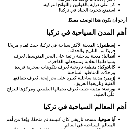
كن على دراية بالقوانين واللوائح التركية.
استمتع بتجربة الحياة في تركيا!
أرجو أن يكون هذا الوصف مفيدًا.
أهم المدن السياحية في تركيا
إسطنبول:
المدينة الأكثر سياحة في تركيا، حيث تُقدم مزيجًا
فريدًا من التاريخ والحداثة.
أنطاليا:
مدينة ساحلية رائعة على البحر المتوسط، تُعرف
بشواطئها الخلابة ومنتجعاتها الفاخرة.
كابادوكيا:
منطقة تاريخية تُعرف بتكوينات صخرية فريدة
ورحلات المناطيد الساخنة.
إزمير:
مدينة ساحلية كبيرة على بحر إيجة، تُعرف بثقافتها
الغنية وتاريخها العريق.
بورصة:
مدينة جبلية تُعرف بجمالها الطبيعي ومركزها للتزلج
على الجليد.
أهم المعالم السياحية
في تركيا
آيا صوفيا:
مسجد تاريخي كان كنيسة ثم متحفًا، ويُعدّ من أهم
المعالم السياحية في العالم.