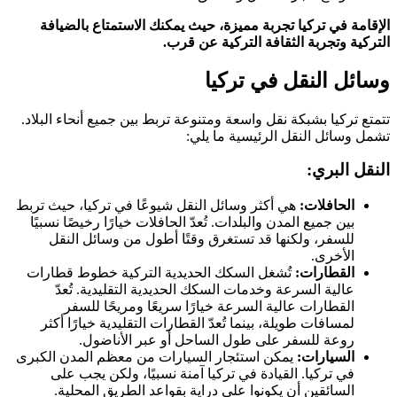
الإقامة في تركيا تجربة مميزة، حيث يمكنك الاستمتاع بالضيافة
التركية وتجربة الثقافة التركية عن قرب.
وسائل النقل في تركيا
تتمتع تركيا بشبكة نقل واسعة ومتنوعة تربط بين جميع أنحاء البلاد.
تشمل وسائل النقل الرئيسية ما يلي:
النقل البري:
الحافلات:
هي أكثر وسائل النقل شيوعًا في تركيا، حيث تربط
بين جميع المدن والبلدات. تُعدّ الحافلات خيارًا رخيصًا نسبيًا
للسفر، ولكنها قد تستغرق وقتًا أطول من وسائل النقل
الأخرى.
القطارات:
تُشغل السكك الحديدية التركية خطوط قطارات
عالية السرعة وخدمات السكك الحديدية التقليدية. تُعدّ
القطارات عالية السرعة خيارًا سريعًا ومريحًا للسفر
لمسافات طويلة، بينما تُعدّ القطارات التقليدية خيارًا أكثر
روعة للسفر على طول الساحل أو عبر الأناضول.
السيارات:
يمكن استئجار السيارات من معظم المدن الكبرى
في تركيا. القيادة في تركيا آمنة نسبيًا، ولكن يجب على
السائقين أن يكونوا على دراية بقواعد الطريق المحلية.