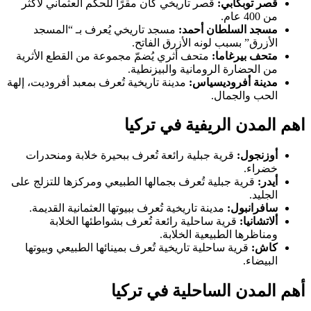
قصر توبكابي:
قصر تاريخي كان مقرًا للحكم العثماني لأكثر
من 400 عام.
مسجد السلطان أحمد:
مسجد تاريخي يُعرف بـ “المسجد
الأزرق” بسبب لونه الأزرق الفاتح.
متحف بيرغاما:
متحف أثري يُضمّ مجموعة من القطع الأثرية
من الحضارة الرومانية والبيزنطية.
مدينة أفروديسياس:
مدينة تاريخية تُعرف بمعبد أفروديت، إلهة
الحب والجمال.
اهم المدن الريفية في تركيا
أوزنجول:
قرية جبلية رائعة تُعرف ببحيرة خلابة ومنحدرات
خضراء.
أيدر:
قرية جبلية تُعرف بجمالها الطبيعي ومركزها للتزلج على
الجليد.
سافرانبول:
مدينة تاريخية تُعرف ببيوتها العثمانية القديمة.
ألاتشانيا:
قرية ساحلية رائعة تُعرف بشواطئها الخلابة
ومناظرها الطبيعية الخلابة.
كاش:
قرية ساحلية تاريخية تُعرف بمينائها الطبيعي وبيوتها
البيضاء.
أهم المدن الساحلية
في تركيا