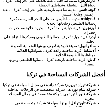
مارماريس:
مدينة ساحلية نابضة بالحياة على بحر إيجة، تُعرف
بحياة الليل النشطة وشواطئها الجميلة.
كوشاداسي:
مدينة ساحلية تاريخية على بحر إيجة، تُعرف بمعبد
أرتميس وقلعة أفسس.
فethiye:
مدينة ساحلية رائعة على البحر المتوسط، تُعرف
بجمالها الطبيعي وخلجانها الخلابة.
أوزنجول:
قرية جبلية رائعة تُعرف ببحيرة خلابة ومنحدرات
خضراء.
أيدر:
قرية جبلية تُعرف بجمالها الطبيعي ومركزها للتزلج على
الجليد.
سافرانبول:
مدينة تاريخية تُعرف ببيوتها العثمانية القديمة.
ألاتشانيا:
قرية ساحلية رائعة تُعرف بشواطئها الخلابة
ومناظرها الطبيعية الخلابة.
كاش:
قرية ساحلية تاريخية تُعرف بمينائها الطبيعي وبيوتها
البيضاء.
أفضل الشركات السياحية في تركيا
شركة تورك توريزم:
شركة رائدة في مجال السياحة في تركيا.
شركة شام تور:
هي شركة متخصصة في الرحلات الداخلية.
شركة
فلوريا تور
:
هي شركة متخصصة في مجال الفرحلات
البحرية.
شركة تاورترافل البرج للسياحة:
شركة متخصصة في