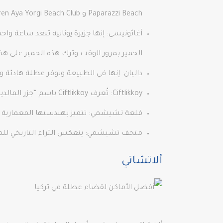
Paparazzi Beach و Tren Aya Yorgi Beach Club.
الحمير بمرور الوقت وترك هذه الحمير على هذه
داليان: إنها في الطبيعة وتوفر عطلة هادئة 
Ciftlikkoy: تُعرف Ciftlikkoy باسم “جزر المالديف التركية” بفضل شواطئها الشهيرة مثل Altinkum و Pirlanta. تمتلئ شواطئها الذهبية وبحرها الصافي بالسياح.
قلعة تشيشمي: تتميز بهندستها المعمارية و
متحف تشيشمي: ينعكس الثراء التاريخي للم
ألاتشاتي