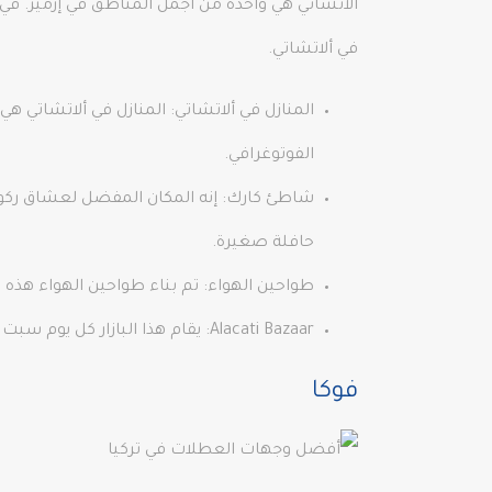
ألاتشاتي هي واحدة من أجمل المناطق في إزمير. في
في ألاتشاتي.
المنازل في ألاتشاتي: المنازل في ألاتشاتي ه
الفوتوغرافي.
حافلة صغيرة.
طواحين الهواء: تم بناء طواحين الهواء هذه 
Alacati Bazaar: يقام هذا البازار كل يوم سبت حيث يمكنك العثور على كل شيء، سواء كان ذلك من الخضار العضوية أو الفواكه أو الحلي المصنوعة يدويًا.
فوكا