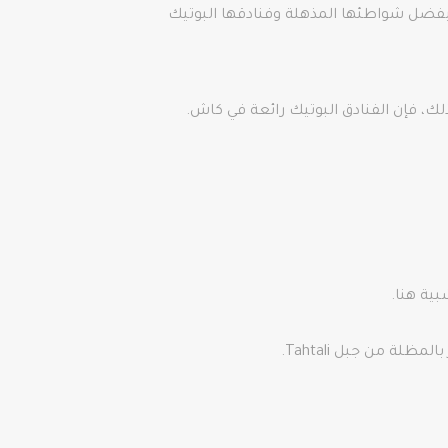
. بفضل شواطئها المذهلة وفنادقها البوتيك
ك، فإن الفنادق البوتيك رائعة في كاش.
بية هنا.
ة من جبل Tahtali.