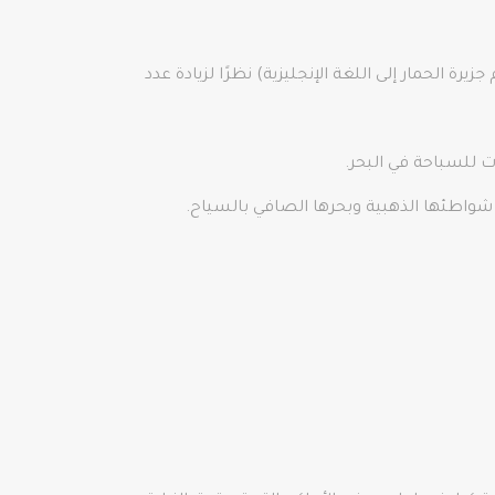
ساعة واحدة عن تشيشمي عبر البحر. يُطلق عليها اسم Esek Adasi (تُرجمت باسم جزيرة الحمار إلى اللغة الإنجليزية) نظرًا لزيادة عدد
ت للسباحة في البحر.