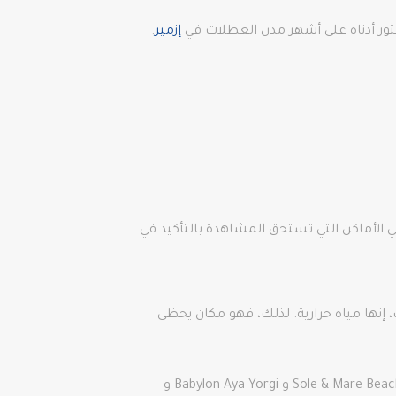
ثور أدناه على أشهر مدن العطلات في
إزمير
.
 الأماكن التي تستحق المشاهدة بالتأكيد في
إنها مياه حرارية. لذلك، فهو مكان يحظى
خليج آية يورجي: البحر هادئ في آية يورجي ولا ريح هنا. هناك الكثير من الشواطئ هنا للسباحة مثل Kafe Pi Beach و Sole & Mare Beach و Babylon Aya Yorgi و