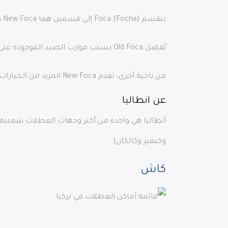
تنقسم Foca (Focha) إلى قسمين هما New Foca و Old Foca.
يُفضل Old Foca بسبب قوارب الصيد الموجودة على الساحل والمطاعم المطلة على البحر بالإضافة إلى الأجواء الرائعة والهادئة التي تخلقها مناطق الترفيه.
من ناحية أخرى، تقدم New Foca المزيد من الخيارات من حيث خيارات الشاطئ والحياة الليلية والإقامة. إنه اختيار جيد إذا كنت ترغب في قضاء عطلة مفعمة بالحيوية.
عن انطاليا
أنطاليا هي واحدة من أكثر وجهات العطلات شعبية في
وكيمير وكالكان)
كاش