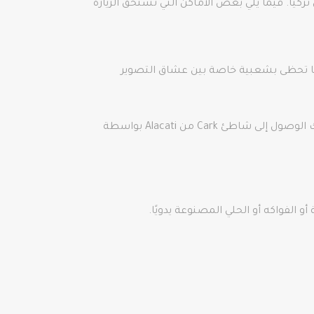
كيا. فيما يلي بعض الأماكن التي تستحق الزيارة
. إنها تحظى بشعبية خاصة بين عشاق التصوير
شاطئ كارك: إنه المكان المفضل لعشاق ركوب الأمواج. هناك مدارس لركوب الأمواج على هذا الشاطئ أيضًا. يمكنك الوصول إلى شاطئ Cark من Alacati بواسطة