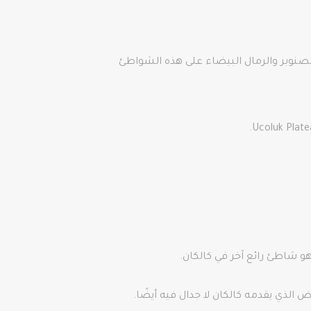
Adrasa و Cirali. هذه الشواطئ محاطة بأشجار الصنوبر والرمال البيضاء على هذه الشواطئ
 الذي يقدمه كالكان لا جدال فيه أيضًا.