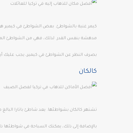
مدهشة بنفس القدر. لذلك، فهي من الشواطئ المش
بصرف النظر عن الشواطئ في كيمير، يجب عليك أيضًا زيارة جبل Tahtali و Yanartas و Beldibi Cave و anyon
كالكان
تشتهر كالكان بشواطئها. يعد شاطئ باتارا البالغ طوله 16 كم في كالكان أحد أطول الشواطئ في العالم. شاطئ كابوتاج هو شاطئ رائع آ
بالإضافة إلى ذلك، يمكنك السباحة في شواطئها ذات ا