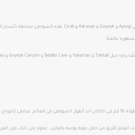
كيمر غنية بالشواطئ. بعض الشواطئ في كيمير هي Ayisigi و Goynuk و n
هورة عالميًا.
Goynuk C و Ucoluk Plateau.
خر في كالكان.
لعلم الأزرق من خلال جولة يومية بالقارب. علاوة على ذلك، فإن العرض