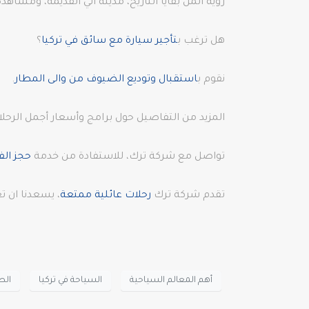
رؤية أثمن بقايا التاريخ، مدينة آني القديمة، ومشا
هل ترغب ب
تأجير سيارة مع سائق في تركيا
؟
نقوم ب
استقبال وتوديع الضيوف من والى المطار
.
المزيد من التفاصيل حول برامج وأسعار أجمل الرحل
تواصل مع شركة ترك، للاستفادة من خدمة
حجز الف
تقدم شركة ترك
رحلات عائلية ممتعة
، يسعدنا ان ت
أهم المعالم السياحية
السياحة في تركيا
الط