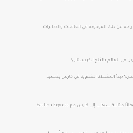
 راحة من تلك الموجودة في الحافلات والطائرات.
 قطار Eastern Express إلى قارس والتزلج في ساركامش؟ تبدأ الأنشطة الشتوية في كارس بتجميد
حان الوقت لركوب قطار Eastern Express من أنقرة والاستمتاع بالمناظر الخلابة. كخيار آخر، تعتبر نهاية أبريل وبداية مايو أوقاتًا مثالية للذهاب إلى كارس مع Eastern Express