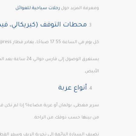
ومعرفة المزيد حول
رحلات سياحية للعوائل
محطات التوقف (كيريكالي، قي
كل يوم في الساعة 17.55 صباحًا، يغادر قطار Eastern Express، الذي يُعتبر أحد أجمل خطوط السكك الحديدية في العالم، من محطة قطار أنقرة.
يستغرق الوصول إ
الأبيض.
أنواع عربة
سرير مغطى، بولمان أو عربة مضاءة؟ إذا لم تكن قد 
من بينها حسب ذوقك من الراحة.
تضيف السيارة النائمة إلى تجربة الريف وسفر ال