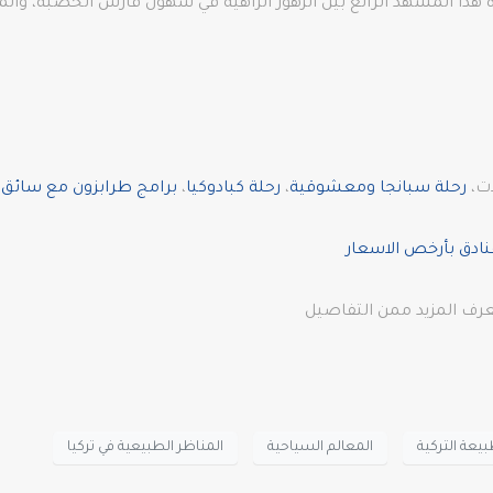
هدة هذا المشهد الرائع بين الزهور الزاهية في سهول قارس الخصبة، والم
ات،
رحلة سبانجا ومعشوقية
،
رحلة كبادوكيا
،
برامج طرابزون مع سائق ف
نادق بأرخص الاسعار
عرف المزيد ممن التفاصيل
بيعة التركية
المعالم السياحية
المناظر الطبيعية في تركيا