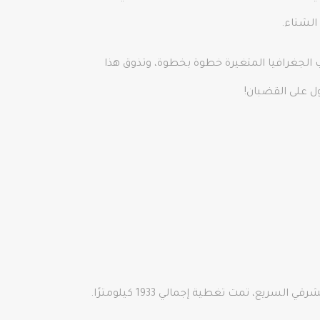
الشتاء.
ب الجغرافيا المتغيرة خطوة بخطوة، وتذوق هذا
ول على القضبان!
أنقرة-كيركالي-قيصري-سيفاس-أرزينجان-أرضروم-كارس هي طريق Eastern Express. في رحلة مدتها 24 ساعة على الخط الشرقي السريع، تمت تغطية إجمالي 1933 كيلومترًا.