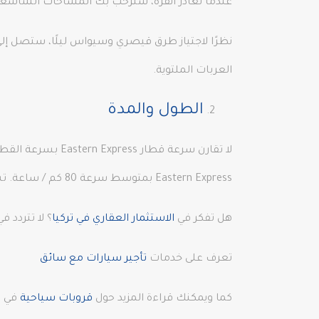
عندما تغادر أنقرة، سترحب بك المساحات الشاس
نظرًا لاجتياز طرق قيصري وسيواس ليلًا، ستصل إلى 
العربات الملتوية.
الطول والمدة
لا تقارن سرعة ق
Eastern Express بمتوسط سرعة 80 كم / ساعة. تستغرق الرحلة الواحدة بين أنقرة وكارس حوالي 24 ساعة.
هل تفكر في
الاستثمار العقاري في تركيا
؟ لا تتردد
تعرف على خدمات
تأجير سيارات مع سائق
كما ويمكنك قراءة المزيد حول
قروبات سياحية
في ا