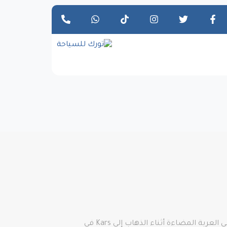
إن أخذ القطار السريع Eastern Express، والاستمتاع ببعض الروايات المثيرة للاهتمام، والاستماع إلى الموسيقى، والراحة في العربة المضاءة أثناء الذهاب إلى Kars في