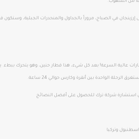
عة من السهوب.
إرزينجان في الصباح، مروراً بالجداول والمنحدرات الجبلية، وستكون قا
طار Eastern Express بسرعة القطارات عالية السرعة! بعد كل شيء، هذا قطار حنين، وهو
 في استشارة شركة ترك للحصول على أفضل النصائح
سطنبول وتركيا