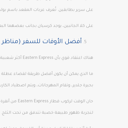
على سرير بطابقين. تُعرف عربات المقعد باسم بولما
على كلا الجانبين، يوجد كرسيان بجانب بعضهما البع
أفضل الأوقات للسفر (مناظر الشتاء، منتج
هناك اعتقاد قوي بأن Eastern Express أكثر شعبية في الشتاء بفضل افتتاح منتجع Sarıkamış للتزلج، أحد البقعين المميزين في العالم بالثلج الكريستالي!
بحيرة جلدير، وتقام المهرجانات، ويتم اصطياد الكارب
لتجربة ظهور طبيعة خصبة تتدفق من تحت الثلج.