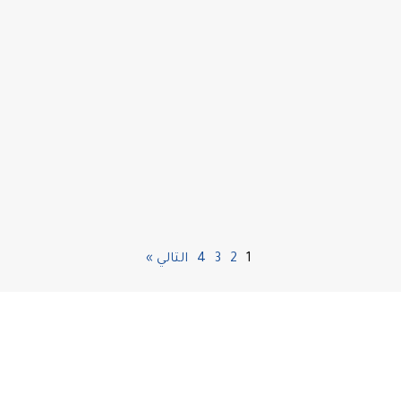
الشواطئ في اسطنبول
الشواطئ في اسطنبول، حيث تعتبر شواطئ تركيا من أجمل الشواطئ السياحة
في تركيا ويقصدها السياح والزوّار من كل انحاء تركيا وكذلك من جميع بلدانا
العالم للسباحة وممارسة الرياضات المائية والترفه العام.
1
2
3
4
التالي »