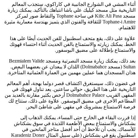
أثناء المشي في الشوارع الجانبية في كاراكوي، ستجذب المعالم
التاريخية مثل مسجد كيليك علي باشا انتباهك بالتأكيد. يمكنك زيارة
مسجد Kilic Ali Pasa في ساحة Tophane والتقاط صور لمركز
Tophane-i Amire للثقافة والفنون الذي يتميز بهندسة معمارية مثيرة
للاهتمام.
علاوة على ذلك، يقع متحف اسطنبول للفن الحديث أيضًا على هذا
الخط. يمكنك زيارته والاستمتاع بالفن الحديث أثناء احتساء قهوتك
والاستمتاع بإطلالة على مضيق البوسفور.
بعد ذلك، يمكنك زيارة مسجد النصرتية ومسجد Bezmialem Valide
Sultan (مسجد Dolmabahce) اللذان لا يبعدان عن بعضهما البعض.
هذان المسجدان هما عملين مهمين من العمارة العثمانية المتأخرة.
في غضون ذلك، سيستغرق اكتشاف قصر دولما بهجة، أهم المعالم
التاريخية على هذا الطريق، حوالي ساعتين. يعد تناول قهوتك في
المقهى القريب Dolmabahce Palace أرخص بكثير مقارنة بالعديد من
المطاعم الأخرى في مضيق البوسفور. علاوة على ذلك، ستتاح لك
فرصة الاستمتاع بمشروبك في مقهى على شاطئ البحر.
إذا قررت البقاء في الخارج حتى المساء، يمكنك الذهاب إلى
بشكتاش والاستمتاع ببعض الأطعمة اللذيذة في سوق بشكتاش
للأسماك. يجب أن تلاحظ أن أحد أفضل متاجر المانحين في
اسطنبول يقع في بشكتاش (على سبيل المثال Karadeniz Doner