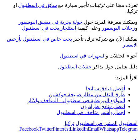
تعرف معنا على ترتيبات تأجير سيارة مع
سائق في اسطنبول
او
تركيا.
ويمكنك معرفة المزيد حول
جولة بحرية في مضيق البوسفور
و
رحلات البوسفور
وعلى كيفية
استئجار يخت في اسطنبول
يمكنك الآن مع شركة ترك، تأجير
يخت خاص في اسطنبول بأرخص
الاسعار
أجواء الحفلات و
السهرات في اسطنبول
دليل شامل حول تذاكر
حفلات اسطنبول
اقرأ المزيد:
أفضل فنادق سبانجا
طُرق النقل من مطار صبيحة جوكشين
المواقع البيزنطية في اسطنبول – المتاحف والآثار
افضل فنادق طرابزون
أجمل وأشهر متاحف في اسطنبول
اسطنبول
المشي في اسطنبول
تركيا
Facebook
Twitter
Pinterest
LinkedIn
Email
Whatsapp
Telegram