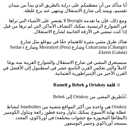
أنا متأكد من أن معظمكم على دراية بالطريق الذي يبدأ من ميدان
تقسيم، ويمتد إلى شارع الاستقلال وينتهي عند برج غلطة.
ومع ذلك، فإن ما تقدمه Beyoglu لا يقتصر على الأشياء التي تراها
في الشوارع الرئيسية. يمكنك اكتشاف الأماكن التي لم ترها من قبل
إذا كنت تمشي في الأزقة الجانبية لشارع الاستقلال.
هناك طرق مشي مثيرة للاهتمام حقًا في بيوغلو مثل شارع
Cukurcuma (Cihangir) وشارع Mesrutiyet (Pera) وشارع Serdar-i
Ekrem (Galata).
سيستغرق المشي في شارع الاستقلال والشوارع القريبة منه يومًا
كاملاً والتي تعكس القرن التاسع عشر في اسطنبول إلى الأفضل في
القرن الأخير من الإمبراطورية العثمانية.
قلعة Ortakoy و Bebek و Rumeli
Ortakoy هي واحدة من أكثر المواقع شعبية بين Istanbulites لنشاط
عطلة نهاية الأسبوع. يمكنك تناول وجبة فطور رائعة وتناول الكومبير
(البطاطا المخبوزة مع حشوات مختلفة) في أورتاكوي، المحدد
بمسجد أورتاكوي وجسر البوسفور.