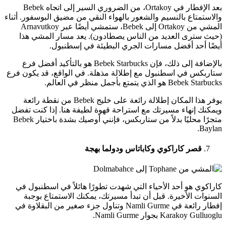
بعد الإفطار في Ortakoy، من الضروري السير إلى اتجاه Bebek
والاستمتاع بالنسيم والشعور بالهواء النقي من مضيق البوسفور. أثناء
المشي من Ortakoy إلى Bebek، ستمشي أيضًا عبر Arnavutkoy
(حيث سترى العديد من الناس يصطادون). يعد مسار المشي هذا
أيضًا أحد أفضل مسارات الجري البطيئة في إسطنبول.
بالإضافة إلى ذلك، فإن Bebek Starbucks هو بالتأكيد أفضل فرع
ستاربكس في اسطنبول مع إطلالة مذهلة. في الواقع، قد يكون فرع
Bebek Starbucks هو الذي يتمتع بأجمل منظر في العالم.
يوفر هذا المكان إطلالة رائعة على خليج Bebek من نقطة رائعة
ويمكنك إنهاء مسيرتك مع استراحة قهوة لطيفة هنا. إذا كنت تفضل
متجرًا محليًا بدلاً من ستاربكس، فإنني أوصيك بشدة باختيار Bebek
Baylan.
قصر كاراكوي وكاباتاس ودولما بهجة
كاراكوي هو أحد الأحياء التي شهدت تطورًا هائلاً في اسطنبول في
السنوات الأخيرة. قبل أن تبدأ مسيرتك، يمكنك الاستمتاع بوجبة
إفطار رائعة في Namli Gurme وتناول جزء صغير من البقلاوة في
Karakoy Gulluoglu بجوار Namli Gurme.