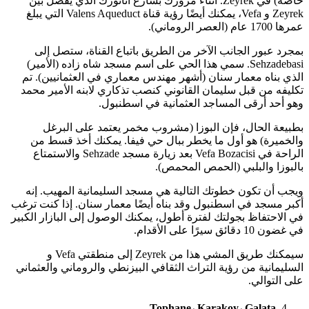
خاصة) في Zeyrek. أثناء مرورك بشارع أتاتورك الذي يفصل بين
Zeyrek و Vefa، يمكنك أيضًا رؤية قناة Valens Aqueduct التي يبلغ
عمرها 1700 عام (العصر الروماني).
بمجرد عبور الجانب الآخر من الطريق باتباع القناة، ستصل إلى
Sehzadebasi. سمي هذا الحي على اسم مسجد شاه زاده (الأمير)
الذي بناه معمار سنان (أشهر مهندس معماري في العثمانيين). تم
تكليفه من قبل سليمان القانوني كنصب تذكاري لابنه الأمير محمد
وهو أحد أرقى المساجد العثمانية في اسطنبول.
بطبيعة الحال، فإن البوزا (مشروب مخمر يعتمد على البرغل
والخميرة) هو أول ما يخطر ببال حي فيفا. يمكنك أخذ قسط من
الراحة في Vefa Bozacisi بعد زيارة مسجد Sehzade والاستمتاع
بالبوزا والبلبي (الحمص المحمص).
ويجب أن تكون خطوتك التالية هي مسجد السليمانية المهيب. إنه
أكبر مسجد في اسطنبول وقد بناه أيضًا معمار سنان. إذا كنت ترغب
في الاحتفاظ بجولتك لفترة أطول، يمكنك الوصول إلى البازار الكبير
في غضون 10 دقائق سيرًا على الأقدام.
سيمكنك طريق المشي هذا من Zeyrek إلى منطقتي Vefa و
السليمانية من رؤية التراث الثقافي البيزنطي والروماني والعثماني
على التوالي.
Tophane، Karakoy، Galata