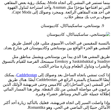
بينما تستمر في المشي إلى اتجاه Moda، يمكنك رؤية بعض المقاهي
التي تم افتتاحها مؤخرًا مثل Asuman وأخذ استراحة لتناول القهوة
في أحد هذه المقاهي الرائعة. وبمجرد وصولك إلى Cape Moda،
سوف يرحب بك منظر خلاب.
بوستانجي، ساسكينباكال، كاديبوستان
بالنسبة للمقيمين في الجانب الآسيوي مثلي، فإن أفضل طريق
للمشي هو الجزء الواقع بين بوستانجي وكاديبوستان في شارع بغداد.
طريق المشي هذا الذي يبدأ من بوستانجي ويشمل مناطق مثل
Suadiye و Saskinbakkal و Erenkoy سيمنحك الفرصة للقيام بالتسوق
والشراب وتناول الطعام وزيارة متاجر الكتب.
إذا كنت تمشي باتجاه الساحل بعد وصولك إلى
Caddebostan
، يمكنك
أيضًا الاستمتاع بالمنتزه الرائع في Caddebostan أيضًا. هناك طريق
آخر للمشي (من الساحل) إلى كالاميس وحتى فنربهشة لأولئك الذين
يرغبون في مواصلة المشي من تلك النقطة. يوفر هذا المسار المائي
إطلالة جميلة على البحر ومناظر خضراء وفيرة.
وإذا واصلت السير إلى اتجاه فنربهشة، فعليك بالتأكيد زيارة أحد أكثر
الأماكن حنينًا إلى الماضي في الحي، وهو Romantika.