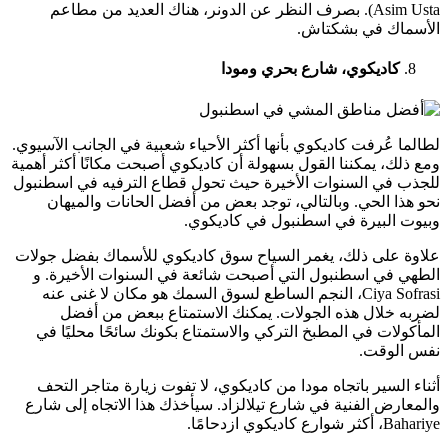
Asim Usta). بصرف النظر عن الدونر، هناك العديد من مطاعم
الأسماك في بشكتاش.
كاديكوي، شارع بحري ومودا
لطالما عُرفت كاديكوي بأنها أكثر الأحياء شعبية في الجانب الآسيوي.
ومع ذلك، يمكننا القول بسهولة أن كاديكوي أصبحت مكانًا أكثر أهمية
للجذب في السنوات الأخيرة حيث تحول قطاع الترفيه في اسطنبول
نحو هذا الحي. وبالتالي، توجد بعض من أفضل الحانات والميهان
وبيوت البيرة في اسطنبول في كاديكوي.
علاوة على ذلك، يغمر السياح سوق كاديكوي للأسماك بفضل جولات
الطهي في اسطنبول التي أصبحت شائعة في السنوات الأخيرة. و
Ciya Sofrasi، النجم الساطع لسوق السمك هو مكان لا غنى عنه
لضربه خلال هذه الجولات. يمكنك الاستمتاع ببعض من أفضل
المأكولات في المطبخ التركي والاستمتاع بكونك سائحًا محليًا في
نفس الوقت.
أثناء السير باتجاه مودا من كاديكوي، لا تفوت زيارة متاجر التحف
والمعارض الفنية في شارع تيلالزاد. سيأخذك هذا الاتجاه إلى شارع
Bahariye، أكثر شوارع كاديكوي ازدحامًا.