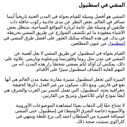
المشي في اسطنبول
المشي هو أفضل وسيلة للقيام بجولة في المدن الغنية تاريخياً أينما
تسافر في العالم. بغض النظر عن مدى جاذبية ركوب حافلة ذات
طابقين أو وسيلة نقل عامة لزيارة المواقع السياحية، ستظل بعض
الأشياء مفقودة ما لم تكتشف الشوارع عن طريق المشي بخريطة
في يدك. في هذه المقالة يمكنك العثور على أفضل طرق المشي في
اسطنبول
من عيون المطلعين.
القيام بجولة في اسطنبول عن طريق المشي لا يقل أهمية عن
المشي في مدن مثل روما وفلورنسا وبرشلونة وباريس. علاوة على
ذلك، يمكنني أن أؤكد لكم بصفتي شخصًا زار هذه المدن، أنه من
المهم للغاية اكتشاف اسطنبول سيرًا على الأقدام.
الميزة التي تجعل اسطنبول مميزة مقارنة ببقية مدن العالم هي أنها
تقع في قارتين. ومع ذلك، سيكون من غير العدل ذكرها كحقيقة
جغرافية بحتة. اسطنبول، التي تعمل كجسر بين الغرب والشرق، هي
أيضًا نموذج أولي للأناضول ومزيج من القارتين.
لا تحتاج حقًا إلى الذهاب بعيدًا لمشاهدة الموضوعات الأوروبية
والآسيوية (خاصة الشرق الأوسط) في إسطنبول. حتى المشي
لمسافة قصيرة من السلطان أحمد إلى برج غلطة وينتهي في
كاراكوي سيثبت صحة ذلك.