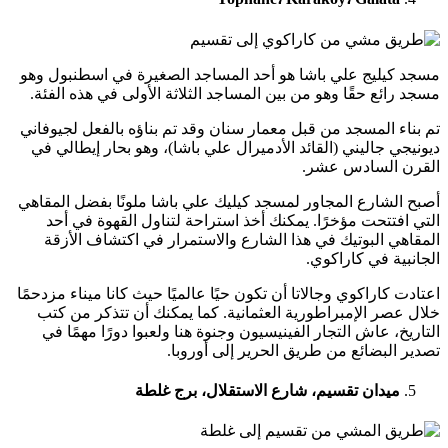
مسجد كيليج علي باشا هو أحد المساجد الصغيرة في اسطنبول وهو
مسجد رائع حقًا وهو من بين المساجد الثلاثة الأولى في هذه الفئة.
تم بناء المسجد من قبل معمار سنان وقد تم بناؤه بالفعل لجيوفاني
ديونيجي جاليني (القائد الأدميرال علي باشا)، وهو بحار إيطالي في
القرن السادس عشر.
أصبح الشارع المجاور لمسجد كيليك علي باشا ملونًا بفضل المقاهي
التي افتتحت مؤخرًا. يمكنك أخذ استراحة لتناول القهوة في أحد
المقاهي البوتيك في هذا الشارع والاستمرار في اكتشاف الأزقة
الجانبية في كاراكوي.
اعتادت كاراكوي وجالاتا أن تكون حيًا عالميًا حيث كانا ميناء مزدحمًا
خلال عصر الإمبراطورية العثمانية. كما يمكنك أن تتذكر من كتب
التاريخ، عاش التجار الفينيسيون وجنوة هنا ولعبوا دورًا مهمًا في
تصدير البضائع من طريق الحرير إلى أوروبا.
ميدان تقسيم، شارع الاستقلال، برج غلطة