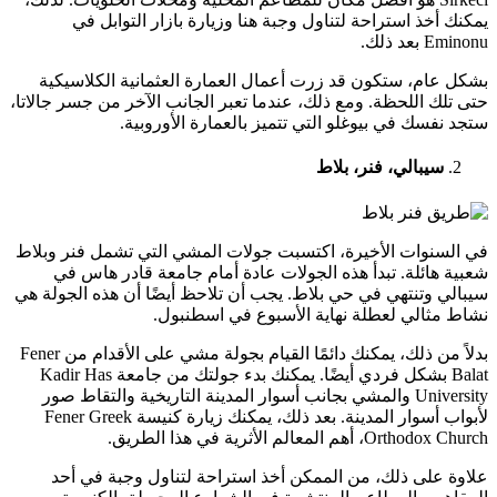
يمكنك أخذ استراحة لتناول وجبة هنا وزيارة بازار التوابل في
Eminonu بعد ذلك.
بشكل عام، ستكون قد زرت أعمال العمارة العثمانية الكلاسيكية
حتى تلك اللحظة. ومع ذلك، عندما تعبر الجانب الآخر من جسر جالاتا،
ستجد نفسك في بيوغلو التي تتميز بالعمارة الأوروبية.
سيبالي، فنر، بلاط
في السنوات الأخيرة، اكتسبت جولات المشي التي تشمل فنر وبلاط
شعبية هائلة. تبدأ هذه الجولات عادة أمام جامعة قادر هاس في
سيبالي وتنتهي في حي بلاط. يجب أن تلاحظ أيضًا أن هذه الجولة هي
نشاط مثالي لعطلة نهاية الأسبوع في اسطنبول.
بدلاً من ذلك، يمكنك دائمًا القيام بجولة مشي على الأقدام من Fener
Balat بشكل فردي أيضًا. يمكنك بدء جولتك من جامعة Kadir Has
University والمشي بجانب أسوار المدينة التاريخية والتقاط صور
لأبواب أسوار المدينة. بعد ذلك، يمكنك زيارة كنيسة Fener Greek
Orthodox Church، أهم المعالم الأثرية في هذا الطريق.
علاوة على ذلك، من الممكن أخذ استراحة لتناول وجبة في أحد