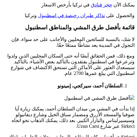
يمكنك الآن
حجز فنادق
في تركيا بأرخص الاسعار
والحصول على
تذاكر طيران رخيصة في اسطنبول
وتركيا
قائمة بأفضل طرق المشي والمناطق اسطنبول
لا شك، بالنسبة للسائحين المحليين والأجانب على حد سواء، فإن
التجول في المدينة يعد نشاطًا ممتعًا حقًا.
ومع ذلك، فمن الحقائق أيضًا أنه حتى السكان المحليين الذين ولدوا
وترعرعوا في اسطنبول يفتقدون بالتأكيد بعض الأشياء. بالتأكيد
سيسعدك العثور على الأماكن التي تستحق الاكتشاف في شوارع
اسطنبول التي يبلغ عمرها 2700 عام.
السلطان أحمد، سيركجي، إمينونو
إذا بدأت في المشي من ميدان السلطان أحمد، يمكنك زيارة آيا
صوفيا والمسجد الأزرق ومضمار سباق الخيل وشارع ديفانيولو
وسيمبيرليتاس والبازار الكبير. بعد ذلك، يمكنك الذهاب نحو اتجاه
Sirkeci عبر شارع Uzun Carsi.
Sirkeci هو أفضل مكان للمطاعم المحلية ومحلات الحلويات. لذلك،