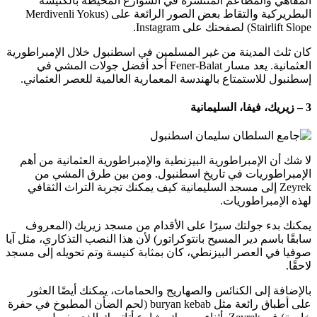
المقاهي والمطاعم المنتشرة في الشوارع المحيطة بالكنيسة
البطريركية والتقاط بعض الصور الرائعة على (Merdivenli Yokus
Stairlift Slope) لصفحتك على Instagram.
كان ثلث المدينة من غير المسلمين في اسطنبول خلال الإمبراطورية
العثمانية. يعد مسار Fener-Balat أحد أفضل جولات المشي في
إسطنبول للاستمتاع بالهندسة المعمارية العالمية للعصر العثماني.
3 – زيريك، فيفا، السليمانية
لا شك أن الإمبراطورية البيزنطية والإمبراطورية العثمانية من أهم
الإمبراطوريات في تاريخ اسطنبول. ومن بين طرق المشي من
Zeyrek إلى مسجد السليمانية كيف يمكنك تجربة التراث الثقافي
لهذه الإمبراطوريات.
يمكنك بدء جولتك سيرًا على الأقدام من مسجد زيريك (المعروف
سابقًا باسم دير المسيح بانتوكراتور) لأن هذا النصب التذكاري، مثل آيا
صوفيا في العصر البيزنطي، كان بمثابة كنيسة وتم تحويله إلى مسجد
لاحقًا.
بالإضافة إلى الكنائس والصهاريج والحمامات، يمكنك أيضًا العثور
على أطباق رائعة مثل buryan kebab (لحم الضأن المطبوخ في حفرة