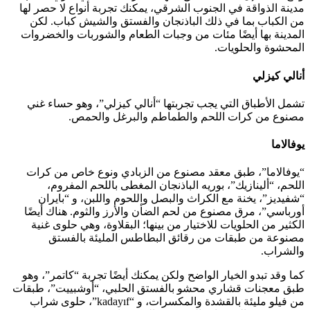
مدينة الذواقة في الجنوب الشرقي، يمكنك تجربة أنواع لا حصر لها
من الكباب بما في ذلك الباذنجان والفستق والشيش كباب. لكن
المدينة بها أيضًا مئات من وجبات الطعام والشوربات والخضروات
المحشوة والحلويات.
أنالي كيزلي
تشمل الأطباق التي يجب تجربتها “أنالي كيزلي”، وهو حساء غني
مصنوع من كرات اللحم والطماطم والبرغل والحمص.
يوفالاما
“يوفالاما”، طبق معقد مصنوع من الزبادي ونوع خاص من كرات
اللحم، “ألينازيك”، بوريه الباذنجان المغطى باللحم المفروم،
“شفيديز”، يخنة مع الكراث والبصل واللحوم واللبن، و “بايران
أورباسي”، مرق مصنوع من لحم الضأن والأرز والثوم. هناك أيضًا
الكثير من الحلويات للاختيار من بينها؛ البقلاوة، وهي حلوى غنية
مصنوعة من طبقات من رقائق البطاطس المليئة بالفستق
والشراب.
كما وقد تبدو الخيار الواضح ولكن يمكنك أيضًا تجربة “كاتمر”، وهو
طبق معجنات قشاري محشو بالفستق الحلبي، “أوشبييت”، طبقات
من فيلو مليئة بالقشدة والمكسرات، و “kadayıf”، حلوى شراب