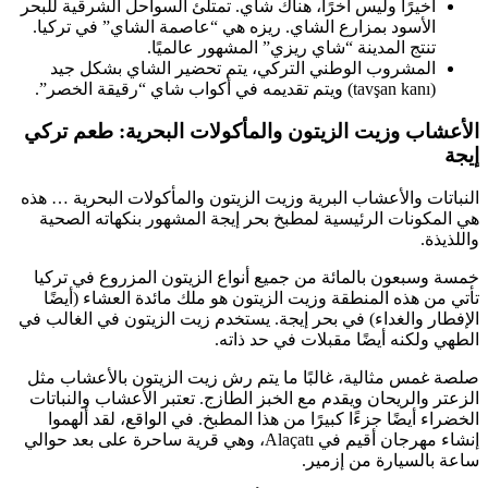
أخيرًا وليس آخرًا، هناك شاي. تمتلئ السواحل الشرقية للبحر
الأسود بمزارع الشاي. ريزه هي “عاصمة الشاي” في تركيا.
تنتج المدينة “شاي ريزي” المشهور عالميًا.
المشروب الوطني التركي، يتم تحضير الشاي بشكل جيد
(tavşan kanı) ويتم تقديمه في أكواب شاي “رقيقة الخصر”.
الأعشاب وزيت الزيتون والمأكولات البحرية: طعم تركي
إيجة
النباتات والأعشاب البرية وزيت الزيتون والمأكولات البحرية … هذه
هي المكونات الرئيسية لمطبخ بحر إيجة المشهور بنكهاته الصحية
واللذيذة.
خمسة وسبعون بالمائة من جميع أنواع الزيتون المزروع في تركيا
تأتي من هذه المنطقة وزيت الزيتون هو ملك مائدة العشاء (أيضًا
الإفطار والغداء) في بحر إيجة. يستخدم زيت الزيتون في الغالب في
الطهي ولكنه أيضًا مقبلات في حد ذاته.
صلصة غمس مثالية، غالبًا ما يتم رش زيت الزيتون بالأعشاب مثل
الزعتر والريحان ويقدم مع الخبز الطازج. تعتبر الأعشاب والنباتات
الخضراء أيضًا جزءًا كبيرًا من هذا المطبخ. في الواقع، لقد ألهموا
إنشاء مهرجان أقيم في Alaçatı، وهي قرية ساحرة على بعد حوالي
ساعة بالسيارة من إزمير.