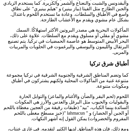
والبقدونس والشبت والنعناع والشمر والكزبرة. كما يستخدم الزبادي
والجبن الطازج مثل الفيتا (بياز بينير) و “هيلم بينيري” على نطاق
واسع في الأطباق والسلطات. وعادة ما تستخدم اللحوم باعتدال.
بشكل عام مشوي ويقدم مع الأعشاب الطازجة.
المأكولات البحرية هي مصدر البروتين الأكثر استهلاكًا. السمك
مشوي أو مقلي أو مسلوق ويقدم مع السلطات. علاوة على ذلك،
البحر الأبيض المتوسط هو عاصمة الحمضيات في تركيا. يتم تصنيع
البرتقال والليمون واليوسفي والبرغموت في الحلويات والمربيات
والمربى.
أطباق شرق تركيا
كما وتضم المناطق الشرقية والجنوبية الشرقية في تركيا مجموعة
متنوعة غنية من المأكولات المحلية ولكنهم يشتركون في أطباق
ومكونات متنوعة.
اللحوم (لحم البقر والضأن والأغنام والماعز) والتوابل الحارة
والبقوليات والحبوب مثل البرغل والعدس والأرز هي المكونات
السائدة بينما الكباب، “بيد” (طبقات رقيقة من العجين مغطاة باللحم
أو الجبن أو الخضار) و ” lahmacun ”(خبز مسطح مغطى باللحم
المفروم والخضروات) يمكن القول إنه أشهر النكهات.
ومع ذلك، فإن هذه المناطق لديها الكثير لتقدمه. في غازي عنتاب،