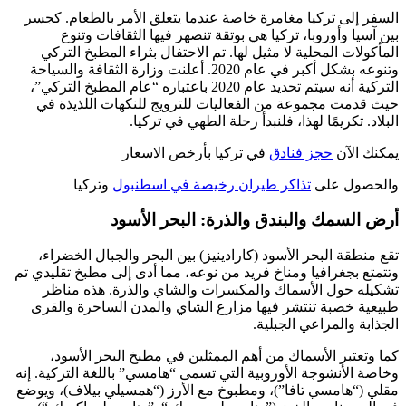
السفر إلى تركيا مغامرة خاصة عندما يتعلق الأمر بالطعام. كجسر
بين آسيا وأوروبا، تركيا هي بوتقة تنصهر فيها الثقافات وتنوع
المأكولات المحلية لا مثيل لها. تم الاحتفال بثراء المطبخ التركي
وتنوعه بشكل أكبر في عام 2020. أعلنت وزارة الثقافة والسياحة
التركية أنه سيتم تحديد عام 2020 باعتباره “عام المطبخ التركي”،
حيث قدمت مجموعة من الفعاليات للترويج للنكهات اللذيذة في
البلاد. تكريمًا لهذا، فلنبدأ رحلة الطهي في تركيا.
يمكنك الآن
حجز فنادق
في تركيا بأرخص الاسعار
والحصول على
تذاكر طيران رخيصة في اسطنبول
وتركيا
أرض السمك والبندق والذرة: البحر الأسود
تقع منطقة البحر الأسود (كارادينيز) بين البحر والجبال الخضراء،
وتتمتع بجغرافيا ومناخ فريد من نوعه، مما أدى إلى مطبخ تقليدي تم
تشكيله حول الأسماك والمكسرات والشاي والذرة. هذه مناظر
طبيعية خصبة تنتشر فيها مزارع الشاي والمدن الساحرة والقرى
الجذابة والمراعي الجبلية.
كما وتعتبر الأسماك من أهم الممثلين في مطبخ البحر الأسود،
وخاصة الأنشوجة الأوروبية التي تسمى “هامسي” باللغة التركية. إنه
مقلي (“هامسي تافا”)، ومطبوخ مع الأرز (“همسيلي بيلاف)، ويوضع