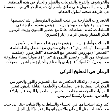
والخرشوف والقرع والبقوليات والفطر والخيار في هذه المنطقة.
اليوم، من المقبول على نطاق واسع أن حمية البحر الأبيض المتوسط
هي طريقة صحية لتناول الطعام.
الخضروات الطازجة هي قلب المطبخ المتوسطي. يتم تحميصها
ومشويها وقليتها ومطبوخها بزيت الزيتون وتقدم طازجة في
السلطات. تُقدم السلطات عادةً مع عصير الليمون وزيت الزيتون
البكر الممتاز ودبس الرمان (نار إكسيزي).
المقبلات وأطباق زيت الزيتون ضرورية لمطبخ البحر الأبيض
المتوسط. “باباجانوش” (باذنجان مشوي مع الفلفل والطماطم)،
“الحمص” (مهروس الحمص مع الطحينة)، “الطرطور” (صلصة
مصنوعة من اللبن وعصير الليمون)، “بياز” (فاصوليا بيضاء مطبوخة
مع البصل)، “كاسيك” (الزبادي بالنعناع والخيار) من أشهر المقبلات.
الرمان في المطبخ التركي
يعتبر الرمان، وكذلك المكسرات مثل الصنوبر واللوز والجوز من
المكونات المعتادة في الصلصات والأطعمة القابلة للدهن. تعتبر
البقوليات المجففة، وخاصة الحمص والفاصوليا البيضاء والبازلاء
والعدس، مصدرًا رئيسيًا للبروتين.
كما ويتم استخدامها في الحساء والسلطات والأطباق، جنبًا إلى جنب
مع الأعشاب مثل الريحان والأوريجانو والزعتر وإكليل الجبل