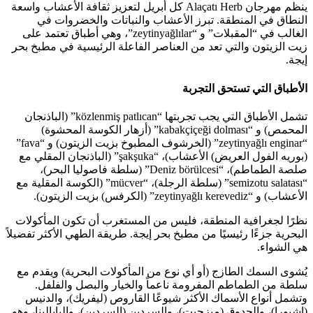
ينظم مهرجان Alaçatı Herb كل أبريل لتعزيز ثقافة الأعشاب واسعة
النطاق في المنطقة. تبرز الأعشاب والنباتات والخضروات في
الغالب في “المقبلات” و “zeytinyağlılar”، وهي أطباق تعتمد على
زيت الزيتون والتي تعد من العناصر الفاعلة الرئيسية في مطبخ بحر
إيجة.
الأطباق التي تستحق التجربة
تشمل الأطباق التي يجب تجربتها “közlenmiş patlıcan” (الباذنجان
المحمص) و “kabakçiçeği dolması” (أزهار الكوسة المحشوة)
“zeytinyağlı enginar” (الخرشوف المطبوخ بزيت الزيتون) و “fava”
(بوريه الفول العريض) الأعشاب)، “şakşuka” (الباذنجان المقلي مع
صلصة الطماطم)، “Deniz börülcesi” (سلطة فاصوليا البحر)،
“semizotu salatası” (سلطة الرجلة)، “mücver” (الكوسة المقلية مع
الأعشاب) و “zeytinyağlı kerevediz” (الكرفس) بزيت الزيتون).
نظرًا لجغرافية المنطقة، فليس من المستغرب أن تكون المأكولات
البحرية جزءًا رئيسيًا من مطبخ بحر إيجة. طريقة الطهي الأكثر تفضيلاً
هي الشواء.
يُشوى السمك الطازج (أو أي نوع من المأكولات البحرية) ويقدم مع
سلطة من الطماطم المفرومة ناعماً والخيار والبصل والفلفل.
وتشمل أنواع الأسماك الأكثر شيوعًا القاروص (ليفريك)، والدنيس
(إشبورا)، والحدوق (ميزجيت)، والسردين (السردين)، والبابالينا، وهو