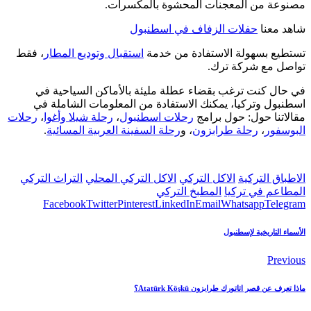
مصنوعة من المعجنات المحشوة بالمكسرات.
شاهد معنا
حفلات الزفاف في اسطنبول
تستطيع بسهولة الاستفادة من خدمة
استقبال وتوديع المطار
، فقط
تواصل مع شركة ترك.
في حال كنت ترغب بقضاء عطلة مليئة بالأماكن السياحية في
اسطنبول وتركيا، يمكنك الاستفادة من المعلومات الشاملة في
مقالاتنا حول: حول برامج
رحلات اسطنبول
،
رحلة شيلا وأغوا
،
رحلات
البوسفور
،
رحلة طرابزون
، و
رحلة السفينة العربية المسائية
.
الاطباق التركية
الاكل التركي
الاكل التركي المحلي
التراث التركي
المطاعم في تركيا
المطبخ التركي
Facebook
Twitter
Pinterest
LinkedIn
Email
Whatsapp
Telegram
الأسماء التاريخية لإسطنبول
Previous
ماذا تعرف عن قصر اتاتورك طرابزون Atatürk Köşkü؟