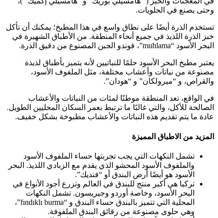
في المعجنات والخبز (” هامسيلي بوريك “و” هامسيلي إكميك “)،
وحتى يصنع في الحلويات.
تستخدم الذرة أيضًا على نطاق واسع في هذا المطبخ؛ يمكنك أن تأكل
خبز الذرة اللذيذ في جميع أنحاء المنطقة. من الأطباق الشهيرة في
البحر الأسود “muhlama”، فوندو الجبن المصنوع من دقيق الذرة.
يعتبر مطبخ البحر الأسود حلمًا للنباتيين لأنه يتميز بأطباق لذيذة
مصنوعة من نباتات وأعشاب مختلفة، مثل الملفوف الأسود،
والقراص، و “ميرولكان” و “هودان”.
في الواقع، تعد المنطقة موطنًا لمئات من النباتات والأعشاب
الصالحة للأكل، والتي غالبًا ما ترتبط بعمر السكان المحليين الطويل.
عادة ما يتم تقديم هذه النباتات والأعشاب مطبوخة بشكل خفيف.
المزيد من الاطباق المميزة
تشمل النكهات التي يجب تجربتها حساء الملفوف الأسود
والملفوف الأسود المحشو الذي يقدم مع الزبادي اللذيذ. البحر
الأسود هو أيضًا أرض البندق أو “فنديك”.
تركيا هي أكبر منتج للبندق في العالم وتزرع أجود الأنواع في
البحر الأسود، وخاصة أوردو وجيريسون. تشمل النكهات
المحلية التي تتميز بالبندق حساء البندق و “fındıklı burma”،
وهي حلوى مصنوعة من رقائق البندق الملفوفة.