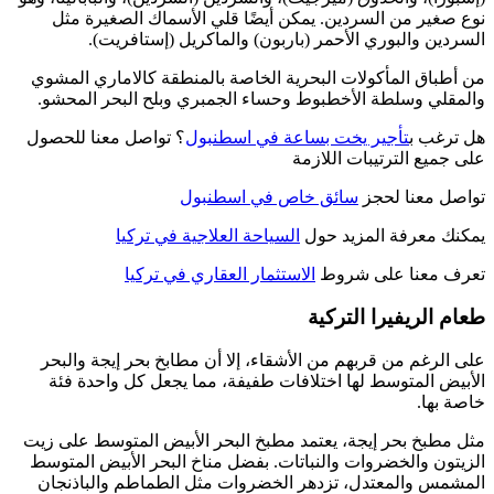
نوع صغير من السردين. يمكن أيضًا قلي الأسماك الصغيرة مثل
السردين والبوري الأحمر (باربون) والماكريل (إستافريت).
من أطباق المأكولات البحرية الخاصة بالمنطقة كالاماري المشوي
والمقلي وسلطة الأخطبوط وحساء الجمبري وبلح البحر المحشو.
هل ترغب ب
تأجير يخت بساعة في اسطنبول
؟ تواصل معنا للحصول
على جميع الترتيبات اللازمة
تواصل معنا لحجز
سائق خاص في اسطنبول
يمكنك معرفة المزيد حول
السياحة العلاجية في تركيا
تعرف معنا على شروط
الاستثمار العقاري في تركيا
طعام الريفيرا التركية
على الرغم من قربهم من الأشقاء، إلا أن مطابخ بحر إيجة والبحر
الأبيض المتوسط لها اختلافات طفيفة، مما يجعل كل واحدة فئة
خاصة بها.
مثل مطبخ بحر إيجة، يعتمد مطبخ البحر الأبيض المتوسط على زيت
الزيتون والخضروات والنباتات. بفضل مناخ البحر الأبيض المتوسط
المشمس والمعتدل، تزدهر الخضروات مثل الطماطم والباذنجان