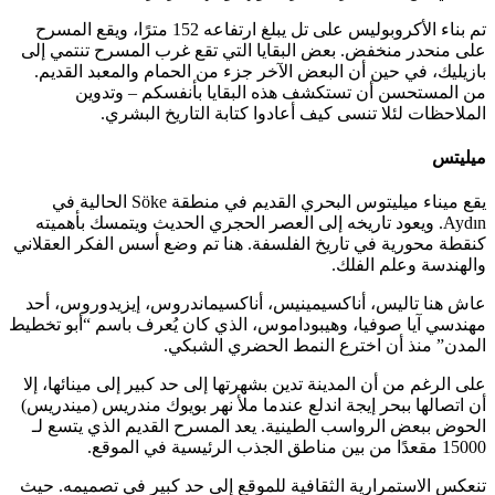
تم بناء الأكروبوليس على تل يبلغ ارتفاعه 152 مترًا، ويقع المسرح
على منحدر منخفض. بعض البقايا التي تقع غرب المسرح تنتمي إلى
بازيليك، في حين أن البعض الآخر جزء من الحمام والمعبد القديم.
من المستحسن أن تستكشف هذه البقايا بأنفسكم – وتدوين
الملاحظات لئلا تنسى كيف أعادوا كتابة التاريخ البشري.
ميليتس
يقع ميناء ميليتوس البحري القديم في منطقة Söke الحالية في
Aydın. ويعود تاريخه إلى العصر الحجري الحديث ويتمسك بأهميته
كنقطة محورية في تاريخ الفلسفة. هنا تم وضع أسس الفكر العقلاني
والهندسة وعلم الفلك.
عاش هنا تاليس، أناكسيمينيس، أناكسيماندروس، إيزيدوروس، أحد
مهندسي آيا صوفيا، وهيبوداموس، الذي كان يُعرف باسم “أبو تخطيط
المدن” منذ أن اخترع النمط الحضري الشبكي.
على الرغم من أن المدينة تدين بشهرتها إلى حد كبير إلى مينائها، إلا
أن اتصالها ببحر إيجة اندلع عندما ملأ نهر بويوك مندريس (ميندريس)
الحوض ببعض الرواسب الطينية. يعد المسرح القديم الذي يتسع لـ
15000 مقعدًا من بين مناطق الجذب الرئيسية في الموقع.
تنعكس الاستمرارية الثقافية للموقع إلى حد كبير في تصميمه. حيث