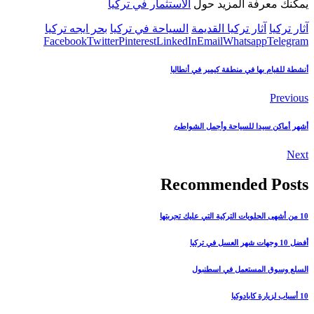
يمكنك معرفة المزيد حول
الاستثمار في تركيا
آثار تركيا
آثار تركيا القديمة
السياحة في تركيا
بحر ايجه تركيا
Facebook
Twitter
Pinterest
LinkedIn
Email
Whatsapp
Telegram
أنشطة للقيام بها في منطقة كيمير في أنطاليا
Previous
أشهر أماكن سيدا للسياحة وأجمل الشواطئ
Next
Recommended Posts
10 من أشهى الحلويات التركية التي عليك تجربتها
أفضل 10 وجهات شهر العسل في تركيا
السلع وسوق المستعمل في اسطنبول
10 أسباب لزيارة كابادوكيا