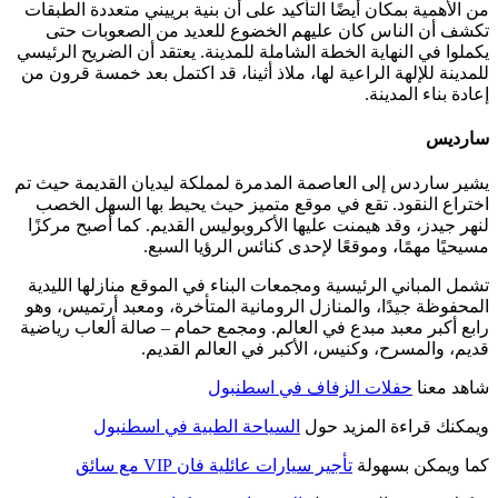
من الأهمية بمكان أيضًا التأكيد على أن بنية برييني متعددة الطبقات
تكشف أن الناس كان عليهم الخضوع للعديد من الصعوبات حتى
يكملوا في النهاية الخطة الشاملة للمدينة. يعتقد أن الضريح الرئيسي
للمدينة للإلهة الراعية لها، ملاذ أثينا، قد اكتمل بعد خمسة قرون من
إعادة بناء المدينة.
سارديس
يشير ساردس إلى العاصمة المدمرة لمملكة ليديان القديمة حيث تم
اختراع النقود. تقع في موقع متميز حيث يحيط بها السهل الخصب
لنهر جيدز، وقد هيمنت عليها الأكروبوليس القديم. كما أصبح مركزًا
مسيحيًا مهمًا، وموقعًا لإحدى كنائس الرؤيا السبع.
تشمل المباني الرئيسية ومجمعات البناء في الموقع منازلها الليدية
المحفوظة جيدًا، والمنازل الرومانية المتأخرة، ومعبد أرتميس، وهو
رابع أكبر معبد مبدع في العالم. ومجمع حمام – صالة ألعاب رياضية
قديم، والمسرح، وكنيس، الأكبر في العالم القديم.
شاهد معنا
حفلات الزفاف في اسطنبول
ويمكنك قراءة المزيد حول
السياحة الطبية في اسطنبول
كما ويمكن بسهولة
تأجير سيارات عائلية فان VIP مع سائق