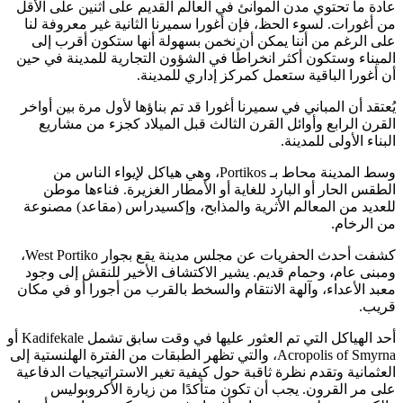
عادة ما تحتوي مدن الموانئ في العالم القديم على اثنين على الأقل
من أغورات. لسوء الحظ، فإن أغورا سميرنا الثانية غير معروفة لنا
على الرغم من أننا يمكن أن نخمن بسهولة أنها ستكون أقرب إلى
الميناء وستكون أكثر انخراطًا في الشؤون التجارية للمدينة في حين
أن أغورا الباقية ستعمل كمركز إداري للمدينة.
يُعتقد أن المباني في سميرنا أغورا قد تم بناؤها لأول مرة بين أواخر
القرن الرابع وأوائل القرن الثالث قبل الميلاد كجزء من مشاريع
البناء الأولى للمدينة.
وسط المدينة محاط بـ Portikos، وهي هياكل لإيواء الناس من
الطقس الحار أو البارد للغاية أو الأمطار الغزيرة. فناءها موطن
للعديد من المعالم الأثرية والمذابح، وإكسيدراس (مقاعد) مصنوعة
من الرخام.
كشفت أحدث الحفريات عن مجلس مدينة يقع بجوار West Portiko،
ومبنى عام، وحمام قديم. يشير الاكتشاف الأخير للنقش إلى وجود
معبد الأعداء، وآلهة الانتقام والسخط بالقرب من أجورا أو في مكان
قريب.
أحد الهياكل التي تم العثور عليها في وقت سابق تشمل Kadifekale أو
Acropolis of Smyrna، والتي تظهر الطبقات من الفترة الهلنستية إلى
العثمانية وتقدم نظرة ثاقبة حول كيفية تغير الاستراتيجيات الدفاعية
على مر القرون. يجب أن تكون متأكدًا من زيارة الأكروبوليس