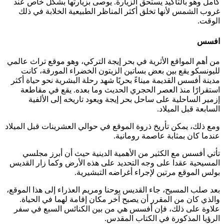
كامل وهو بالتأكيد يستحق الزيارة. يوصى بزيارتها بشكل خاص عند
غروب الشمس لأنها تخلق أكثر المناظر الطبيعية الخلابة في ذلك
الوقت.
افسس
من أهم المواقع الأثرية في بحر إيجة التركي، وهو موقع تراث عالمي
لليونسكو يقع بين بعض بساتين الزيتون الخضراء المورقة، كانت
مدينة أفسس القديمة ميناءً بحريًا شهد رحلة البشرية نحو حياة أكثر
استقرارًا منذ العصر الحجري الحديث وما بعده. يقع في مقاطعة
إزمير الساحلية على ساحل بحر إيجة ويعود تاريخه إلى الألفية
السابعة قبل الميلاد.
ومع ذلك، يمكن تأريخ ذروة الموقع في حوالي العشرينات قبل الميلاد
عندما كان بمثابة عاصمة رومانية.
تأتي أفسس مع الكثير من الأهمية الدينية حيث أن أبرز مجلسي
المسيحية عقدا على وجه التحديد على هذه الأرض وكما زار القديس
بولس الموقع مرتين لإجراء أغراضه التبشيرية.
بعد صلب المسيح، جاء القديس يوحنا ومريم العذراء إلى هذا الموقع،
والذي كان من المقرر أن يصبح آخر مكان إقامة لهما في الحياة.
علاوة على ذلك، فإن أفسس هي من بين الكنائس السبع في سفر
الرؤيا المذكورة في الكتاب المقدس.