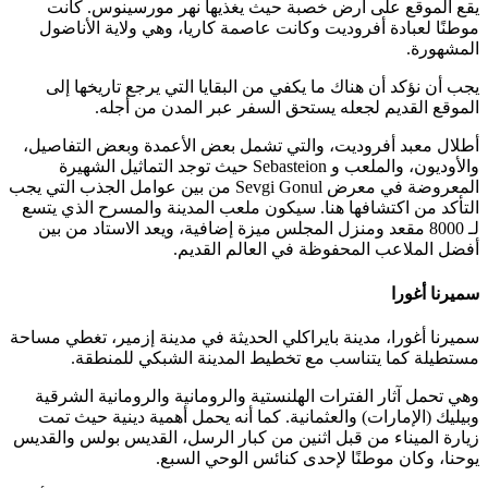
يقع الموقع على أرض خصبة حيث يغذيها نهر مورسينوس. كانت
موطنًا لعبادة أفروديت وكانت عاصمة كاريا، وهي ولاية الأناضول
المشهورة.
يجب أن نؤكد أن هناك ما يكفي من البقايا التي يرجع تاريخها إلى
الموقع القديم لجعله يستحق السفر عبر المدن من أجله.
أطلال معبد أفروديت، والتي تشمل بعض الأعمدة وبعض التفاصيل،
والأوديون، والملعب و Sebasteion حيث توجد التماثيل الشهيرة
المعروضة في معرض Sevgi Gonul من بين عوامل الجذب التي يجب
التأكد من اكتشافها هنا. سيكون ملعب المدينة والمسرح الذي يتسع
لـ 8000 مقعد ومنزل المجلس ميزة إضافية، ويعد الاستاد من بين
أفضل الملاعب المحفوظة في العالم القديم.
سميرنا أغورا
سميرنا أغورا، مدينة بايراكلي الحديثة في مدينة إزمير، تغطي مساحة
مستطيلة كما يتناسب مع تخطيط المدينة الشبكي للمنطقة.
وهي تحمل آثار الفترات الهلنستية والرومانية والرومانية الشرقية
وبيليك (الإمارات) والعثمانية. كما أنه يحمل أهمية دينية حيث تمت
زيارة الميناء من قبل اثنين من كبار الرسل، القديس بولس والقديس
يوحنا، وكان موطنًا لإحدى كنائس الوحي السبع.