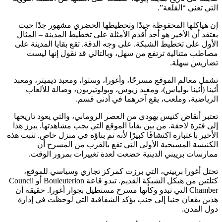
التي تعني “القلعة”.
إن هياكلها المحفوظة جيدًا وتخطيطها الحضري مشهور جدًا حيث
يعتقد أن الأخير هو أحد أقدم الأمثلة على تخطيط المدينة – المثال
الأول على تخطيط الشبكة. على وجه الدقة. تقع بقايا المدينة على
مصاطب متتالية ترتفع من سهل، وبالتالي قد نقول إنها ليست
تضاريس سهلة.
تشمل معالم الموقع مسرحًا، وأغورا، وستوا، ومعبد ديميتر، ومعبد
أثينا (أثينا بولياس)، ومعبد زيوس، وبولوتيريون، وصالة للألعاب
الرياضية، وملعب، يقع آخرهما في أدنى قسم.
تعتبر أنقاض كنيس يهودي من العصر الروماني، والتي يعود تاريخها
إلى فترة لاحقة. من بين بقايا الموقع التي يجب مشاهدتها. يبرز هذا
الأخير باعتباره اكتشافًا كبيرًا لأنه تم بناؤه في منزل خاص. تثبت هذه
الكنيسة المسيحية الأولى التي تقع بالقرب من المسرح أن
ممارسات برييني الدينية خضعت لعدة تغييرات بمرور الوقت.
تحتل أغورا برييني، التي برزت كمركز تجاري وسياسي للموقع،
كتلتين من هيكل الشبكة القديم. تبدو قاعة Bouleuterion أو Council
Chamber التي تبدو وكأنها مسرح مستطيل بجوار أغورا. حقيقة أن
هذين يقعان جنبا إلى جنب يؤكد الشفافية التي لوحظت في إدارة
دول المدن.