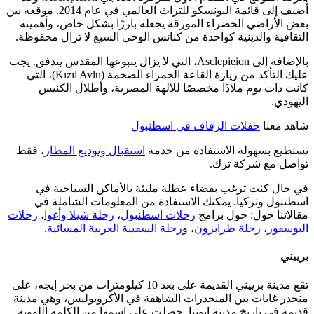
أضيف إلى قائمة اليونسكو للتراث العالمي في عام 2014. موقعه بين
بعض الأراضي الخضراء المورقة يجعله بارزًا بشكل خاص، وأهميته
الثقافية والدينية كواحدة من كنائس الوحي السبع لا تزال محفوظة.
بالإضافة إلى Asclepieion، التي لا يزال ينبوعها المقدس يتدفق. يجب
عليك التأكد من زيارة القاعة الحمراء الضخمة (Kızıl Avlu)، التي
كانت ذات يوم ملاذًا مخصصًا للآلهة المصرية، وأطلال الكنيس
اليهودي.
شاهد معنا
حفلات الزفاف في اسطنبول
تستطيع بسهولة الاستفادة من خدمة
استقبال وتوديع المطار
، فقط
تواصل مع شركة ترك.
في حال كنت ترغب بقضاء عطلة مليئة بالأماكن السياحية في
اسطنبول وتركيا. يمكنك الاستفادة من المعلومات الشاملة في
مقالاتنا حول: حول برامج
رحلات اسطنبول
،
رحلة شيلا وأغوا
،
رحلات
البوسفور
،
رحلة طرابزون
، و
رحلة السفينة العربية المسائية
.
برييني
تقع مدينة برييني القديمة على بعد 10 كيلومترات من بحر إيجه، على
منحدر غابات بين المنحدرات الشاهقة في الأكروبوليس، وهي مدينة
قديمة في تاريخ مدينة إيونيا. حصلت على اسمها من الكلمة اللووية