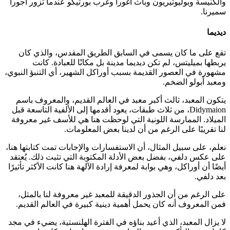
والكنيسة وبوليوتيريون وباث أغورا وغرب بورتيكو عندما تزور أجورا
سميرنا.
ديديما
تقع على ما كان يسمى في السابق الطريق المقدس، والذي كان
يربطها بميليتس، لم تكن ديديما مدينة بل مكانًا للعبادة. كانت
مشهورة في العصور القديمة بسبب أوراكل الشهير، أي التنبؤ النبوي،
ومعبد أبولو الضخم.
يتكون المعبد، ثالث أكبر معبد في العالم القديم، والمعروف باسم
Didymaion، من ثلاث طبقات، يعود أقدمها إلى الألفية التاسعة قبل
الميلاد. الممارسة اللونية التي لوحظت هنا هي للأسف غير معروفة
لنا تقريبًا على الرغم من أن لدينا بعض المعلومات.
نعلم، على سبيل المثال، أن الاستفسارات والإجابات تمت كتابتها هنا،
على عكس دلفي، بفضل بعض الأدلة المكتوبة التي تثبت ذلك. يُعتقد
أيضًا أن أوراكل، وهي بوابة لمعرفة إرادة الآلهة هنا كانت الأكثر تأثيرًا
بعد دلفي.
على الرغم من أن الجذور الدقيقة للمعبد غير معروفة لنا بالمثل،
فمن المعروف أنه كان يحمل أهمية دينية كبيرة في العالم القديم.
لا يزال المعبد، الذي أعيد بناؤه في الفترة الهلنستية، يضيء في مجد