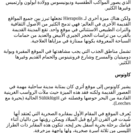
الذي يصور المواكب الطقسية وديونيسوس وولادة أبولون وأرتميس
وغيرها الكثير.
ولكن هناك ميزة أخرى لـ Hierapolis تجعلها تبرز بين جميع المواقع
القديمة الأخرى في العالم: فهي تدمج الكثير من الأصول الثقافية
والتراث الطبيعي الاستثنائي في موقع واحد. تقع المدينة القديمة
بالقرب من تراسات الحجر الجيري الأبيض والعديد من حمامات
السباحة المعروفة بكونها ممتازة في مزاياها العلاجية.
تشمل مناطق الجذب التي يجب مشاهدتها في الموقع المقبرة وبوابة
دوميتيان والمسرح وشارع فرونتينوس والحمام القديم وغيرها
الكثير.
كاونوس
يشير كاونوس إلى موقع أثري كان بمثابة مدينة ساحلية مهمة في
العصور القديمة ولكنه فقد هذه الميزة حيث ملأت الرواسب الغرينية
القادمة من البحر حوضها وفصلته عن Sülüklügöl الحالية (بحيرة مع
Leeches).
يُعرف الموقع في المقام الأول بمقابره الصخرية التي يُعتقد أنها
شُيدت في القرن الرابع قبل الميلاد ويمكن رؤيتها من داليان أثناء
قيامك برحلة بحرية أسفل بحر إيجه. تتكون هذه المقابر ذات الطراز
الليسي من ثلاثة أسرة صخرية، ولها واجهة مزخرفة.