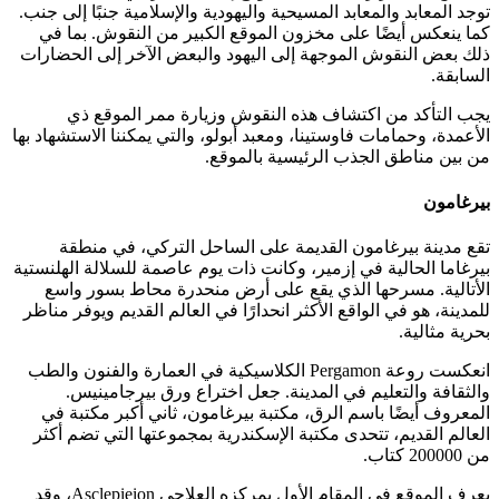
توجد المعابد والمعابد المسيحية واليهودية والإسلامية جنبًا إلى جنب.
كما ينعكس أيضًا على مخزون الموقع الكبير من النقوش. بما في
ذلك بعض النقوش الموجهة إلى اليهود والبعض الآخر إلى الحضارات
السابقة.
يجب التأكد من اكتشاف هذه النقوش وزيارة ممر الموقع ذي
الأعمدة، وحمامات فاوستينا، ومعبد أبولو، والتي يمكننا الاستشهاد بها
من بين مناطق الجذب الرئيسية بالموقع.
بيرغامون
تقع مدينة بيرغامون القديمة على الساحل التركي، في منطقة
بيرغاما الحالية في إزمير، وكانت ذات يوم عاصمة للسلالة الهلنستية
الأتالية. مسرحها الذي يقع على أرض منحدرة محاط بسور واسع
للمدينة، هو في الواقع الأكثر انحدارًا في العالم القديم ويوفر مناظر
بحرية مثالية.
انعكست روعة Pergamon الكلاسيكية في العمارة والفنون والطب
والثقافة والتعليم في المدينة. جعل اختراع ورق بيرجامينيس.
المعروف أيضًا باسم الرق، مكتبة بيرغامون، ثاني أكبر مكتبة في
العالم القديم، تتحدى مكتبة الإسكندرية بمجموعتها التي تضم أكثر
من 200000 كتاب.
يعرف الموقع في المقام الأول بمركزه العلاجي Asclepieion، وقد