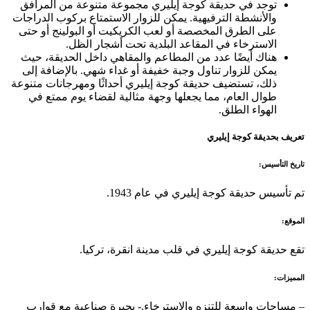
توجد في حديقة كوجة إيليري مجموعة متنوعة من المرافق
والأنشطة الترفيهية. يمكن للزوار الاستمتاع بركوب الدراجات
على الطرق المخصصة أو لعب الكريكيت أو البولينج أو حتى
الاسترخاء في المقاعد البلدية تحت أشجار الظل.
هناك أيضًا عدد من المطاعم والمقاهي داخل الحديقة، حيث
يمكن للزوار تناول وجبة خفيفة أو غداء شهي. بالإضافة إلى
ذلك، تستضيف حديقة كوجة إيليري أحداثًا ومهرجانات متنوعة
طوال العام، مما يجعلها وجهة مثالية لقضاء يوم ممتع في
الهواء الطلق.
تعريف بحديقة كوجة إيليري
تاريخ التأسيس:
تم تأسيس حديقة كوجة إيليري في عام 1943.
الموقع:
تقع حديقة كوجة إيليري في قلب مدينة انقرة، تركيا.
المميزات:
– مساحات واسعة للتنزه والاسترخاء.- بحيرة صناعية مع قوارب