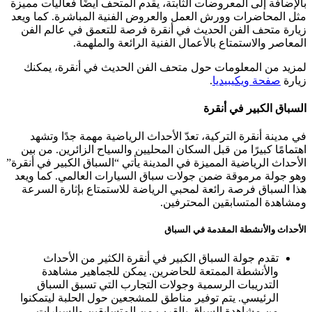
بالإضافة إلى المعروضات الثابتة، يقدم المتحف أيضًا فعاليات مميزة
مثل المحاضرات وورش العمل والعروض الفنية المباشرة. كما ويعد
زيارة متحف الفن الحديث في أنقرة فرصة للتعمق في عالم الفن
المعاصر والاستمتاع بالأعمال الفنية الرائعة والملهمة.
لمزيد من المعلومات حول متحف الفن الحديث في أنقرة، يمكنك
زيارة
صفحة ويكيبيديا
.
السباق الكبير في أنقرة
في مدينة أنقرة التركية، تعدّ الأحداث الرياضية مهمة جدًا وتشهد
اهتمامًا كبيرًا من قبل السكان المحليين والسياح الزائرين. من بين
الأحداث الرياضية المميزة في المدينة يأتي “السباق الكبير في أنقرة”
وهو جولة مرموقة ضمن جولات سباق السيارات العالمي. كما ويعد
هذا السباق فرصة رائعة لمحبي الرياضة للاستمتاع بإثارة السرعة
ومشاهدة المتسابقين المحترفين.
الأحداث والأنشطة المقدمة في السباق
تقدم جولة السباق الكبير في أنقرة الكثير من الأحداث
والأنشطة الممتعة للحاضرين. يمكن للجماهير مشاهدة
التدريبات الرسمية وجولات التجارب التي تسبق السباق
الرئيسي. يتم توفير مناطق للمشجعين حول الحلبة ليتمكنوا
من مشاهدة السباق بالقرب من المتسابقين والسيارات.