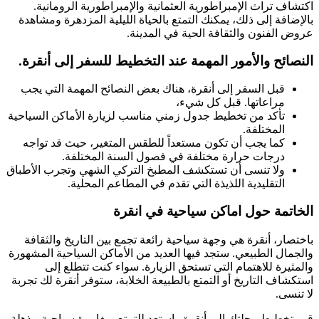
اكتشاف تراث الإمبراطورية العثمانية والإمبراطورية الرومانية.
بالإضافة إلى ذلك، يمكنك التمتع بالحياة الليلية المزدهرة ومشاهدة
عروض الفنون والثقافة الحية في المدينة.
النصائح والأمور المهمة عند التخطيط للسفر إلى أنقرة.
قبل السفر إلى أنقرة، هناك بعض النصائح المهمة التي يجب
مراعاتها. قبل كل شيء،
تأكد من تخطيط جدول زمني مناسب لزيارة الأماكن السياحية
المختلفة.
كما يجب أن تكون مستعداً للطقس المتغير، حيث قد تواجه
درجات حرارة مختلفة في فصول السنة المختلفة.
ولا تنسى أن تستكشف المطبخ التركي الشهي وتجرب الأطباق
التقليدية اللذيذة التي تقدم في المطاعم المحلية.
الخاتمة حول اماكن سياحية في انقرة
باختصار، أنقرة هي وجهة سياحية رائعة تجمع بين التاريخ والثقافة
والجمال الطبيعي. ستجد فيها العديد من الأماكن السياحية المشهورة
والمثيرة للاهتمام التي تستحق الزيارة. سواء كنت تتطلع إلى
استكشاف التاريخ أو التمتع بالطبيعة الخلابة، ستوفر أنقرة لك تجربة
لا تنسى.
قم بتخطيط رحلتك إلى أنقرة واستعد للتمتع بمغامرة سياحية مذهلة