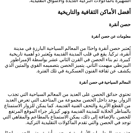
الشهيرة بالمأكولات التركية اللذيذة والأسواق التقليدية.
أفضل الأماكن الثقافية والتاريخية
حصن أنقرة
معلومات عن حصن أنقرة
يُعتبر حصن أنقرة واحدًا من المعالم السياحية البارزة في مدينة
أنقرة، تركيا. يقع في قلب المدينة القديمة ويُعتبر ذو أهمية تاريخية
كبيرة. تم بناء الحصن في القرن الثاني عشر بواسطة الإمبراطور
البيزنطي ميهمت الثاني. يتميز الحصن بتصميمه القوي والمتين الذي
يكشف عن ثقافة الفنون العسكرية في تلك الفترة.
المعالم السياحية في حصن أنقرة
تحتوي حدائق الحصن على العديد من المعالم السياحية التي تجذب
الزوار. يوجد داخل الحصن مجموعة من المتاحف التي تعرض العديد
من القطع الأثرية والتحف الفنية القديمة. كما يمكن للزوار الاستمتاع
بالمناظر الخلابة للمدينة القديمة ونهر كيزيلر جراء الموقع المرتفع
للحصن. بالإضافة إلى ذلك، يمكن الاستمتاع بالمطاعم والمقاهي التي
توجد في الحصن والتي تقدم المأكولات التقليدية التركية.
هذه بعض المعلومات الأساسية عن حصن أنقرة. يعتبر الحصن واحدًا