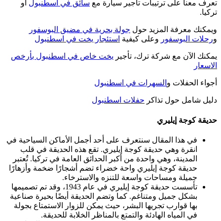
تعرف معنا على ترتيبات تأجير سيارة مع
سائق في اسطنبول
او
تركيا.
ويمكنك معرفة المزيد حول
جولة بحرية في مضيق البوسفور
و
رحلات البوسفور
وعلى كيفية
استئجار يخت في اسطنبول
يمكنك الآن مع شركة ترك، تأجير
يخت خاص في اسطنبول بأرخص
الاسعار
أجواء الحفلات و
السهرات في اسطنبول
دليل شامل حول تذاكر
حفلات اسطنبول
حديقة كوجة إيليري
في هذا المقال سنتعرف على أحد أجمل الأماكن السياحية في
انقرة وهي حديقة كوجة إيليري. تقع هذه الحديقة في قلب
المدينة، وهي واحدة من أكبر الحدائق العامة في تركيا. تُعتبر
حديقة كوجة إيليري واحة خضراء تضم أشجارًا ضخمة وأزهارًا
جميلة ومساحات واسعة للتنزه والاسترخاء.
تأسست حديقة كوجة إيليري في عام 1943، وقد تم تصميمها
بشكل جميل ومتناغم. كما وتضم الحديقة أيضًا بحيرة صناعية
بها قوارب تجريها البشر، حيث يمكن للزوار الاستمتاع بجولة
في المياه الهادئة والتمتع بالمناظر الخلابة للحديقة.