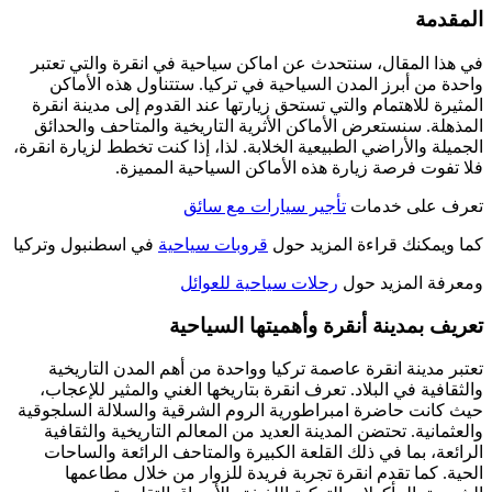
المقدمة
في هذا المقال، سنتحدث عن اماكن سياحية في انقرة والتي تعتبر
واحدة من أبرز المدن السياحية في تركيا. ستتناول هذه الأماكن
المثيرة للاهتمام والتي تستحق زيارتها عند القدوم إلى مدينة انقرة
المذهلة. سنستعرض الأماكن الأثرية التاريخية والمتاحف والحدائق
الجميلة والأراضي الطبيعية الخلابة. لذا، إذا كنت تخطط لزيارة انقرة،
فلا تفوت فرصة زيارة هذه الأماكن السياحية المميزة.
تعرف على خدمات
تأجير سيارات مع سائق
كما ويمكنك قراءة المزيد حول
قروبات سياحية
في اسطنبول وتركيا
ومعرفة المزيد حول
رحلات سياحية للعوائل
تعريف بمدينة أنقرة وأهميتها السياحية
تعتبر مدينة انقرة عاصمة تركيا وواحدة من أهم المدن التاريخية
والثقافية في البلاد. تعرف انقرة بتاريخها الغني والمثير للإعجاب،
حيث كانت حاضرة امبراطورية الروم الشرقية والسلالة السلجوقية
والعثمانية. تحتضن المدينة العديد من المعالم التاريخية والثقافية
الرائعة، بما في ذلك القلعة الكبيرة والمتاحف الرائعة والساحات
الحية. كما تقدم انقرة تجربة فريدة للزوار من خلال مطاعمها