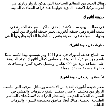
ٍهناك العديد من المعالم السياحية التي يمكن للزوار زيارتها في
أنقرة، تركيا. اكتشف المزيد حولهما عند قراءة المقالات التالية.
حديقة أتاتورك
في مقالنا اليوم، سنستكشف إحدى أماكن السياحة الجميلة في
مدينة أنقرة وهي حديقة أتاتورك. تعتبر حديقة أتاتورك من أشهر
وجهات السياحة في المدينة وتتميز بمناظرها الخلابة وتاريخها الغني.
معلومات عن حديقة أتاتورك
تم افتتاح حديقة أتاتورك في عام 1944 وتم تسميتها بهذا الاسم تيمنًا
باسم مؤسس تركيا الحديثة، مصطفى كمال أتاتورك. تمتد الحديقة
على مساحة تزيد عن 400 هكتار، وتشمل بحيرة كبيرة ومساحات
خضراء واسعة وحدائق جميلة.
الأنشطة والترفيه في حديقة أتاتورك
تضم حديقة أتاتورك العديد من الأنشطة ووسائل الترفيه التي تناسب
الزوار من مختلف الأعمار. يمكنك التمتع بالنزهات والمشي في
الممرات الخلابة للحديقة، واستئجار الدراجات لاستكشاف المناظر
الطبيعية الجميلة. هناك أيضًا مناطق مخصصة للشواء والنزهات
العائلية.