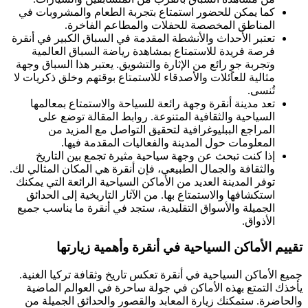
كما يمكن للحضور استمتاع بتجربة الطعام والمشروبات في
المناطق المخصصة للحفلات والمطاعم الفاخرة.
تعتبر الأحداث والأنشطة المقدمة في السباق الكبير في أنقرة
فرصة فريدة للاستمتاع بمشاهدة رياضة السباق العالمية
وتجربة جوٍ رائع من الإثارة والتشويق. يعتبر هذا السباق وجهة
مثالية للعائلات والأصدقاء للاستمتاع بوقتهم وخلق ذكريات لا
تُنسى.
تعد مدينة أنقرة وجهة رائعة للسياحة والاستمتاع بمعالمها
السياحية والثقافية المتنوعة. روابط المقالة توضع على
المراجع الببليوغرافية لتحقيق التواصل مع المزيد من
المعلومات حول المدينة والفعاليات المقدمة فيها.
إذا كنت تبحث عن وجهة سياحية مثيرة تجمع بين التاريخ
والثقافة والجمال الطبيعي، فإن أنقرة هي المكان المثالي لك.
توفر المدينة العديد من الأماكن السياحية الرائعة التي يمكنك
استكشافها والاستمتاع بها. من الآثار التاريخية إلى الحدائق
الجميلة والأسواق التقليدية، ستجد في أنقرة ما يناسب جميع
الأذواق.
تقييم الأماكن السياحية في أنقرة وأهمية زيارتها
جميع الأماكن السياحية في أنقرة تعكس تاريخ وثقافة تركيا الغنية.
يأخذك التمتع بهذه الأماكن في جولة ساحرة في العوالم الماضية
والحاضرة. ستمكنك زيارة المعابد والقصور والحدائق الجميلة من