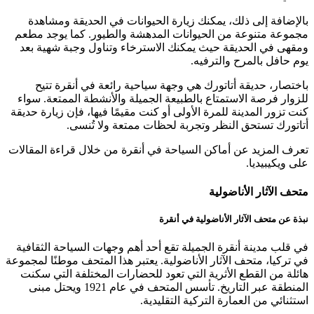
بالإضافة إلى ذلك، يمكنك زيارة الحيوانات في الحديقة ومشاهدة
مجموعة متنوعة من الحيوانات المدهشة والطيور. كما يوجد مطعم
ومقهى في الحديقة حيث يمكنك الاسترخاء وتناول وجبة شهية بعد
يوم حافل بالمرح والترفيه.
باختصار، حديقة أتاتورك هي وجهة سياحية رائعة في أنقرة تتيح
للزوار فرصة الاستمتاع بالطبيعة الجميلة والأنشطة الممتعة. سواء
كنت تزور المدينة للمرة الأولى أو كنت مقيمًا فيها، فإن زيارة حديقة
أتاتورك تستحق النظر وتجربة لحظات ممتعة ولا تُنسى.
تعرف المزيد عن أماكن السياحة في أنقرة من خلال قراءة المقالات
على ويكيبيديا.
متحف الآثار الأناضولية
نبذة عن متحف الآثار الأناضولية في أنقرة
في قلب مدينة أنقرة الجميلة تقع أحد أهم وجهات السياحة الثقافية
في تركيا، متحف الآثار الأناضولية. يعتبر هذا المتحف موطنًا لمجموعة
هائلة من القطع الأثرية التي تعود للحضارات المختلفة التي سكنت
المنطقة عبر التاريخ. تأسس المتحف في عام 1921 ويحتل مبنى
استثنائي من العمارة التركية التقليدية.