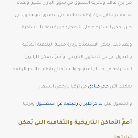
من برج غالاتا وتجربة التسوق في سوق البازار الكبير. وتقدم
حديقة جولهاني بارك إطلالة خلابة على مضيق البوسفور، في
حين يمكن الاسترخاء على شواطئ جزيرة بيوكادا الساحرة.
وبعد ذلك، يمكن الاستمتاع بزيارة مدينة البندقية المائية
والتجول في حي كاديكوي التاريخي. وأخيرًا، يمكن للزائرين
الاستراحة في ميناء امينونو والاستمتاع بإطلالة البحر الرائعة.
يمكنك الآن
حجز فنادق
في تركيا بأرخص الاسعار
والحصول على
تذاكر طيران رخيصة في اسطنبول
وتركيا
أهمِّ الأماكن التاريخية والثقافية التي يُمكِن