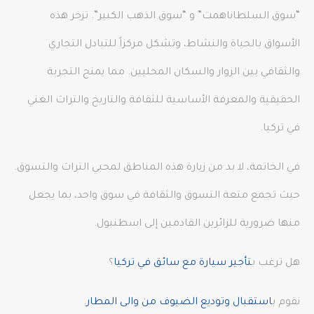
“سوق السلطاناهمت” و “سوق الذهب الكبير”. تزخر هذه
الأسواق بالحياة والنشاط، وتشكل مركزاً للتبادل التجاري
والثقافي بين الزوار والسكان المحليين. مما يمنح التجربة
الحقيقية والمعرفة الأساسية للثقافة والتاريخ والتراث الغني
في تركيا.
في الخاتمة، لا بد من زيارة هذه المناطق لمحبي التراث والتسوق.
حيث تجمع متعة التسوق والثقافة في سوق واحد، بما يجعل
منها ضرورية للزائرين القادمين إلى اسطنبول.
هل ترغب ب
تأجير سيارة مع سائق في تركيا
؟
نقوم ب
استقبال وتوديع الضيوف من والى المطار
.