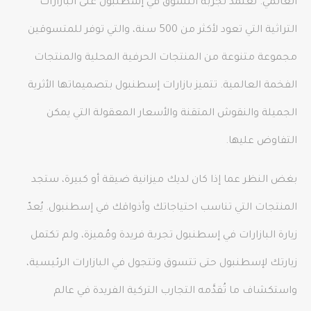
العالمي. تعتمد تجربة التسوق في إسطنبول على البازارات
التراثية التي تعود لأكثر من 500 سنة، والتي توفر للمتسوقين
مجموعة متنوعة من المنتجات الحرفية المحلية والمنتجات
الفخمة العالمية. تتميز بازارات إسطنبول بتصميماتها الأثرية
الجميلة والنقوش المتقنة والأسعار المعقولة التي يمكن
التفاوض عليها.
بغض النظر عما إذا كان لديك ميزانية ضيقة أو كبيرة، ستجد
المنتجات التي تناسب احتياجاتك وأذواقك في إسطنبول. يُعدّ
زيارة البازارات في إسطنبول تجربة فريدة ومُميزة، ولم تكتمل
زيارتك لإسطنبول حتى تتسوق وتتجول في البازارات الرئيسية،
واستكشاف ما تُقدَّمه التجارب التركية الفريدة في عالم