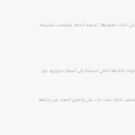
افران، كانت تغطيها. لسوء الحظ، تعرضت للسرقة
ها 3 أشهر في جميع أنحاء البلاد للبحث عن مواد لكتابها التالي استنادًا إلى أسفار جيرترود بيل
شر، لذلك حثت بات على إخباري المزيد عن رحلتها.