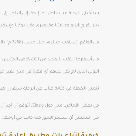
ستأخذني الرحلة عبر ساحل بحر إيجة، إلى الداخل إلى 
ديار بكر وإيلازيغ ومالاتيا وقيصري وكابادوكيا وإسك
في الواقع، تسلقت جيرترود جبل حسن (3268 م) بالقرب من أكساراي، لذلك بعد انتهاء الرحلة الرئيسية، أخطط أن أحصل على باش للقيام بنفس الشيء.
في أسفارها التقت بالعديد من الأشخاص المثيرين
الأولى الذين لم يكن لديهم أي فكرة عن مدى تغير حي
تتمثل الخطة في كتابة كتاب عن الرحلة سيقارن كيف ك
في بعض الأماكن، مثل
من المحتمل أن تستمر الأمور كما كانت في أيامها.