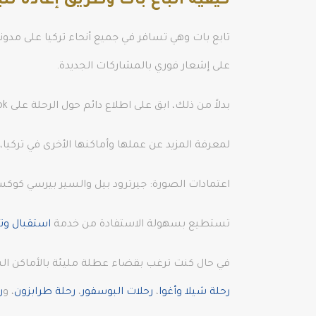
كيفية اتباع بات وطريق إعادة تت
تابع بات وهي تسافر في جميع أنحاء تركيا على مدون
على إشعار فوري بالمشاركات الجديدة.
بدلاً من ذلك، ابق على اطلاع دائم حول الرحلة على Facebook.
لمعرفة المزيد عن عملها وأماكنها الأخرى في تركيا، تحقق أيضًا من موقع Pat الرئيسي
اعتمادات الصورة: جيرترود بيل والسير بيرسي كوكس،
تستطيع بسهولة الاستفادة من خدمة
استقبال وتو
في حال كنت ترغب بقضاء عطلة مليئة بالأماكن الس
رحلة شيلا وأغوا
،
رحلات البوسفور
،
رحلة طرابزون
، و
ر