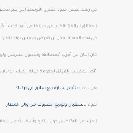
في رسم بعض حدود الشرق الأوسط التي يتم تدميرها
الحقائق الرائعة الأخرى عن حياتها هي أنها كانت أي
في هذه المهنة يمكن أن تعرض جيمس بوند للعار!
كان اثنان من أقرب أصدقائها ونستون تشرشل ولو
“أحد الممثلين القلائل لحكومة جلالة الملك الذي لا
هل ترغب ب
تأجير سيارة مع سائق في تركيا
؟
نقوم ب
استقبال وتوديع الضيوف من والى المطار
.
المزيد من التفاصيل حول برامج وأسعار أجمل الرحل