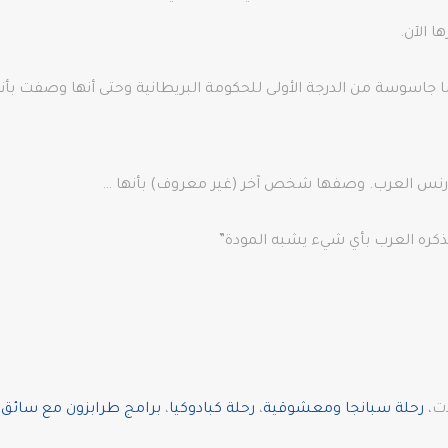
 الآن.
ضًا جاسوسة من الدرجة الأولى للحكومة البريطانية وحتى أنها وصفت بأن
رنس العرب. وصفها شخص آخر (غير معروف) بأنها …
 يذكره العرب بأي شيء يشبه المودة”
ات،
رحلة سبانجا ومعشوقية
،
رحلة كبادوكيا
،
برامج طرابزون مع سائق ف