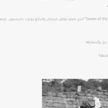
في فبراير 2015، أصدر منتجو الأفلام فيلم “Queen of the Dessert” الذي يضم نيكول كيدما
 بيل وأسفارها.
طىها؟