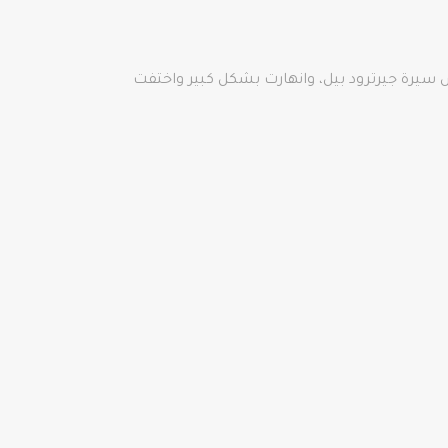
ن والرائع روبرت باتينسون. عرض سيرة جيرترود بيل، وانهارت بشكل كبير واختفت