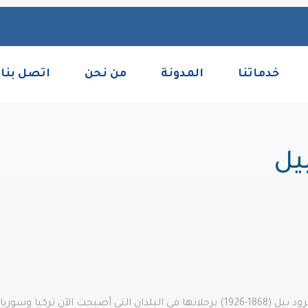
خدماتنا
المدونة
من نحن
اتصل بنا
بيل
اشتهرت عالمة الآثار والمستكشفة البريطانية جيرترود بيل (1868-1926) برحلاتها في ال