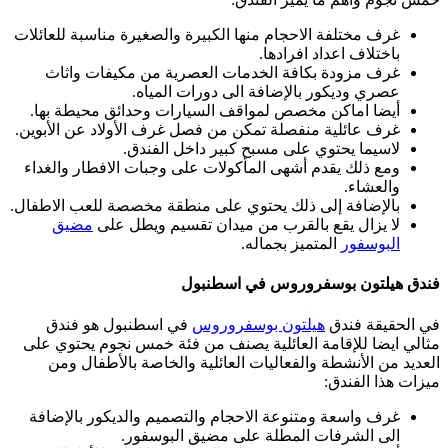
غرف مختلفة الاحجام منها الكبيرة والصغيرة مناسبة للعائلات
باختلاف اعداد افرادها.
غرف مزودة بكافة الخدمات العصرية من مكيفات واثاث
عصري وديكور بالإضافة الى دورات المياه.
أيضا اماكن مخصص لمواقف السيارات وحدائق محيطة بها.
غرف عائلية منفصلة تمكن من فصل غرف الأولاد عن الأبوين.
لاسيما يحتوي على مسبح كبير داخل الفندق.
ومع ذلك يقدم أشهى المأكولات على وجبات الافطار والغداء
والعشاء.
بالإضافة إلى ذلك يحتوي على منطقة مخصصة للعب الاطفال.
لا يزال يقع بالقرب من ميدان تقسيم ويطل على
مضيق
البوسفور
المتميز بجماله.
فندق هيلتون بوسفروروس في اسطنبول
في الحقيقة فندق
هيلتون بوسفروروس
في اسطنبول هو فندق
مثالي ايضا للإقامة العائلية يصنف من فئة خمس نجوم يحتوي على
العديد من الأنشطة والفعاليات العائلية والخاصة بالأطفال ومن
ميزات هذا الفندق:
غرف واسعة ومتنوعة الاحجام والتصميم والديكور بالإضافة
الى الشرفات المطلة على مضيق البوسفور.