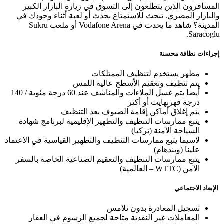
المسافرون الذين يتطلعون إلى التسوق في زيارة البازار الكبير
والبازار المصري. تبحث للاستمتاع بحدث أو لعبة أثناء وجودك في
المدينة؟ شاهد ما يحدث في Vodafone Arena أو ملعب Sukru
Saracoglu.
إجراءات نظافة محسنة
مطهر يستخدم لتنظيف الممتلكات
يتم تنظيف وتعقيم الأسطح عالية اللمس
أيضا يتم غسل الملاءات والمناشف عند 60 درجة مئوية / 140
درجة فهرنهايت أو أكثر
يتم إغلاق أماكن إقامة الضيوف بعد التنظيف
يتبع ممارسات التنظيف والتطهير الإقليمية لبرنامج شهادة
السياحة الآمنة (تركيا)
لاسيما يتبع ممارسات التنظيف والتطهير القياسية في الاعتماد
علينا (ويندهام)
يتبع ممارسات التنظيف والتعقيم الصناعية الخاصة بالسفر
الآمن (WTTC – العالمية)
الإبعاد الاجتماعي
تسجيل المغادرة بدون تلامس
المعاملات غير النقدية متاحة لجميع الرسوم في العقار