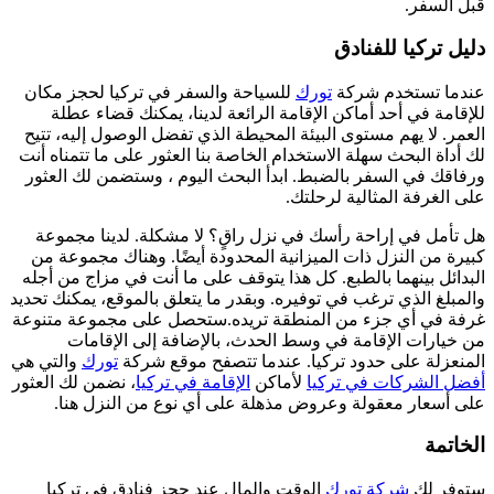
قبل السفر.
دليل تركيا للفنادق
عندما تستخدم شركة
تورك
للسياحة والسفر في تركيا لحجز مكان
للإقامة في أحد أماكن الإقامة الرائعة لدينا، يمكنك قضاء عطلة
العمر. لا يهم مستوى البيئة المحيطة الذي تفضل الوصول إليه، تتيح
لك أداة البحث سهلة الاستخدام الخاصة بنا العثور على ما تتمناه أنت
ورفاقك في السفر بالضبط. ابدأ البحث اليوم ، وستضمن لك العثور
على الغرفة المثالية لرحلتك.
هل تأمل في إراحة رأسك في نزل راقٍ؟ لا مشكلة. لدينا مجموعة
كبيرة من النزل ذات الميزانية المحدودة أيضًا. وهناك مجموعة من
البدائل بينهما بالطبع. كل هذا يتوقف على ما أنت في مزاج من أجله
والمبلغ الذي ترغب في توفيره. وبقدر ما يتعلق بالموقع، يمكنك تحديد
غرفة في أي جزء من المنطقة تريده.ستحصل على مجموعة متنوعة
من خيارات الإقامة في وسط الحدث، بالإضافة إلى الإقامات
المنعزلة على حدود تركيا. عندما تتصفح موقع شركة
تورك
والتي هي
أفضل الشركات في تركيا
لأماكن
الإقامة في تركيا
، نضمن لك العثور
على أسعار معقولة وعروض مذهلة على أي نوع من النزل هنا.
الخاتمة
ستوفر لك
شركة تورك
الوقت والمال عند حجز فنادق في تركيا