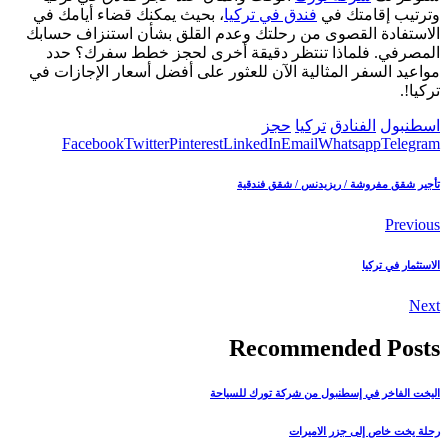
وترتيب إقامتك في
فندق في تركيا
، بحيث يمكنك قضاء أيامك في
الاستفادة القصوى من رحلتك وعدم القلق بشأن استنزاف حسابك
المصرفي. فلماذا تنتظر دقيقة أخرى لحجز خطط سفرك؟ حدد
مواعيد السفر المثالية الآن للعثور على أفضل أسعار الإجازات في
تركيا!.
اسطنبول
الفنادق
تركيا
حجز
Facebook
Twitter
Pinterest
LinkedIn
Email
Whatsapp
Telegram
تأجير شقق مفروشة / ريزيدنس / شقق فندقية
Previous
الاستثمار في تركيا
Next
Recommended Posts
اليخت الفاخر في إسطنبول من شركة تورك للسياحة
رحلة يخت خاص إلى جزر الاميرات