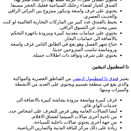
الفندق كخيار لقضاء رحلتك السياحية فعليك الحجز مسبقا.
يحتوي على غرف واسعة وديكور ممزوج بين التراثي الراقي
والحديث العصري.
يحيط بالفندق عدد كبير من الماركات التجارية العالمية لو كنت
ممن يبحث عن التسوق الراقي.
يحتوي على حمامات معدنية كبيرة ومزودة باجهزة التحكم
بالأضافة الى حمامات البخار.
جناح شهر العسل وهو يقع في الطابق الثامن غرف واسعة
ورومانسة تناسب المتزوجين حديثا.
يحتوي على شرف ونوافذ ذات اطلالات جميلة.
ذا اسطنبول اديشين
يعتبر
فندق ذا اسطنبول اديشن
من الفناطق العصرية والمواكبة
والذي يقع في منطقة تقسيم ويحتوي على العديد من الانشطة
والميزات ومنها:
غرف كبيرة وواسعة مزودة بشاشة كبيرة بالاضافة الى
خدمات الواي فاي.
أيضا الصالات العامة وهي فرص للتعرف على اشخاص جدد.
من ناحية أخرى صالات السينما لعشاق الافلام,
من جهة أخرى يحتوي صالات داخلية للسباحة.
زيادة على ذلك مركز للياقة البدنية والتمارين الرياضية.