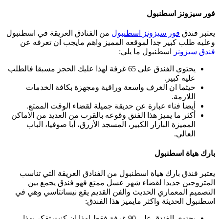
فور سيزونز اسطنبول
يعتبر فندق
فور سيزونز اسطنبول
من الفنادق العريقة في اسطنبول
وعليه طلب كبير جدا لموقعه المميز واهم مايجب ان تعرفه عن
فندق سيزونز
اسطنبول ما يلي:
يحتوي الفندق على 65 غرفة لهذا عليك الحجز مسبقا فالطلب
عليه كبير.
حيثما ان الغرف واسعة وراقية ومجهزة بكافة الخدمات
اللازمة.
أيضا فناء عبارة عن حديقة جميلة لقضاء الوقت الممتع.
أكثر ما يميز هذا الفنق وقوعه بالقرب من العديد من الاماكن
المميزة البازار الكبير، المسجد الأزرق، آيا صوفيا، الباب
العالي.
بارك هياة اسطنبول
يعتبر فندق بارك هياة اسطنبول من الفنادق العريقة التي تناسب
المتزوجين جديدا لقضاء شهر عسل ممتع فهو فندق يجمع بين
التصميم المعماري الحديث والفن القديم يقع نيسانتاسي وهي في
اسطنبول الحديثة واكثر مايميز هذا الفندق:
يحتوي الفندق على 90 غرفة فقط لهذا ان كنت تفكر بهذا