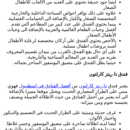
أيضا جود حديقة تحتوي على العديد من الالعاب للأطفال
الصغار.
علاوة على ذلك توافر احواض السباحة الداخلية والخارجية
المخصصة للصغار والكبار بالإضافة الى الحمامات العثمانية.
بينما يحتوي الفندق على عدد كبير من المطاعم التي تقدم
أفضل وجبات الطعام العالمية والعربية بالإضافة الى وجبات
الأطفال الصغار.
بالأخص يحتوي الفندق على أركان مخصصة لرعاية الأطفال
أشبه بروضات اطفال مسلية.
على أي حال يقع الفندق بالقرب من ميدان تقسيم المعروف
بقربه من العديد من المعالم السياحية والتاريخية.
حيثما يطل الفندق على مضيق البوسفور الساحر بجماله.
فندق ذا ريتز كارلتون
يعتبر فندق
ذا ريتز كارلتون
من
أفضل الفنادق في اسطنبول
فهوي
مبني على الطراز المعماري الحديث ويحتل موقعا مميزا بالإضافة
الى انه يعتبر من أجمل الفنادق من حيث الاطلالة الجميلة ويصنف
بخمسة نجوم ومن ميزاته:
غرف حديثة ومبنية على الطراز الحديث في التصميم والديكور
واختيار الألوان.
أيضا لديه اطلالة ساحرة على مضيق البوسفور وجسر غلاطا.
تحديدا يقع بالقرب من العديد من المعالم السياحية والتاريخية