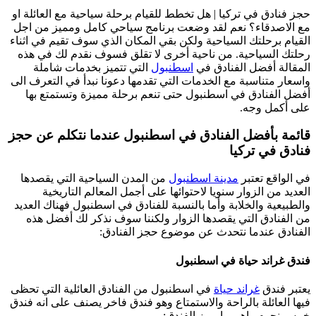
حجز فنادق في تركيا | هل تخطط للقيام برحلة سياحية مع العائلة او
مع الاصدقاء؟ نعم لقد وضعت برنامج سياحي كامل ومميز من اجل
القيام برحلتك السياحية ولكن بقي المكان الذي سوف تقيم في اثناء
رحلتك السياحية. من ناحية أخرى لا تقلق فسوف نقدم لك في هذه
المقالة أفضل الفنادق في
اسطنبول
التي تتميز بخدمات شاملة
واسعار متناسبة مع الخدمات التي تقدمها دعونا نبدأ في التعرف الى
أفضل الفنادق في اسطنبول حتى تنعم برحلة مميزة وتستمتع بها
على أكمل وجه.
قائمة بأفضل الفنادق في اسطنبول عندما نتكلم عن حجز
فنادق في تركيا
في الواقع تعتبر
مدينة اسطنبول
من المدن السياحية التي يقصدها
العديد من الزوار سنويا لاحتوائها على أجمل المعالم التاريخية
والطبيعية والخلابة وأما بالنسبة للفنادق في اسطنبول فهناك العديد
من الفنادق التي يقصدها الزوار ولكننا سوف نذكر لك أفضل هذه
الفنادق عندما نتحدث عن موضوع حجز الفنادق:
فندق غراند حياة في اسطنبول
يعتبر فندق
غراند حياة
في اسطنبول من الفنادق العائلية التي تحظى
فيها العائلة بالراحة والاستمتاع وهو فندق فاخر يصنف على انه فندق
خمس نجوم واهم ما يميز الفندق: