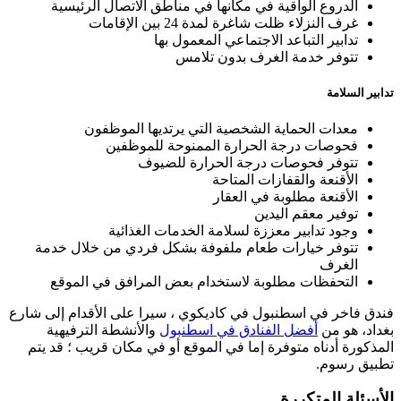
الدروع الواقية في مكانها في مناطق الاتصال الرئيسية
غرف النزلاء ظلت شاغرة لمدة 24 بين الإقامات
تدابير التباعد الاجتماعي المعمول بها
تتوفر خدمة الغرف بدون تلامس
تدابير السلامة
معدات الحماية الشخصية التي يرتديها الموظفون
فحوصات درجة الحرارة الممنوحة للموظفين
تتوفر فحوصات درجة الحرارة للضيوف
الأقنعة والقفازات المتاحة
الأقنعة مطلوبة في العقار
توفير معقم اليدين
وجود تدابير معززة لسلامة الخدمات الغذائية
تتوفر خيارات طعام ملفوفة بشكل فردي من خلال خدمة
الغرف
التحفظات مطلوبة لاستخدام بعض المرافق في الموقع
فندق فاخر في اسطنبول في كاديكوي ، سيرا على الأقدام إلى شارع
بغداد، هو من
أفضل الفنادق في اسطنبول
والأنشطة الترفيهية
المذكورة أدناه متوفرة إما في الموقع أو في مكان قريب ؛ قد يتم
تطبيق رسوم.
الأسئلة المتكررة