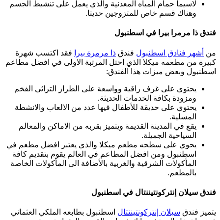
لاسيما حمام المياه المعدنية والذي يعمل على تنشيط الجسم
وهناك قسم خاص للمتزوجين حديثا.
فندق ذا مرمرا بيرا في اسطنبول
من
أشهر فنادق اسطنبول
فندق
ذا مرمرة بيرا
فقد اكتسب شهرة
كبيرة من مطعمه ميكلا الذي احتل المرتبة الاولى في افضل مطاعم
اسطنبول وبعض ميزات هذا الفندق:
يحتوي على غرف راقية وواسعة على الطراز التراثي الفخم
ومزودة بكافة الخدمات الحديثة.
يحتوي على حديقة للأطفال فيها عدد من الالعاب والانشطة
المسلية.
يقع في المدينة القديمة ويتميز بقربه من الاماكن والمعالم
السياحية الجميلة.
يحوي على سطحه مطعم ميكلا والذي يعتبر افضل مطعم في
اسطنبول ومن افضل المطاعم في العالم يقوم بتقديم كافة
المأكولات الشرقية والغربية بالأضافة الى المأكولات الخاصة
بالمطعم.
فندق سيلان إنتركونتيننتال في اسطنبول
يتميز فندق
سيلان إنتركونتيننتال
اسطنبول بطابعه الملكي العثماني