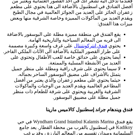
فعندما تدخل اليه تشعر انك في احد القصور العثمانية ويعتبر من
أفضل الفنادق في اسطنبول بالأضافة الى هذا يحتوي على مطعم
زعفران الحائز على العديد من الجوائز العالمية في مجال الطبخ
ويقدم العديد من المأكولات المميزة وخاصة الشرقية منها وبعض
ميزات هذا الفندق:
يقع الفندق في منطقة مميزة مطلة على البوسقور بالاضافة
الى قربه من المعالم السياحية والتاريخية الهامة.
يحتوي
فندق انتركونتنتال
على غرف واسعة وكبيرة مصممة
على طراز القصور الملكية بالأضافة الى الأثاث الملكي الفاخر.
أيضا يحتوي على حدائق خاصة للعب الأطفال وتحتوي على
العديد من الأنشطة المسلية والممتعة.
لا سيما يحتوى على شرف راقية ومطلة على منظر جميل
يتمثل بالأشراف على مضيق البوسفور الساحر بجماله.
حيثما يحتوي على مطعم زعفران والذي يعتبر من أفضل
المطاعم العالمية ويقدم العديد من الوجبات والمأكولات
الشرقية والغربية ويحتوي على شرفة للطعام ذات منظر
جميل مطلة على مضييق البوسقور.
فندق ويندهام جراند إسطنبول كالاميس مارينا
يقع فندق Wyndham Grand Istanbul Kalamis Marina في حي
Kadikoy في إسطنبول بالقرب من محطة القطار. يعد جامع
السليمانية وميدان تقسيم من المعالم البارزة ، وقد يرغب