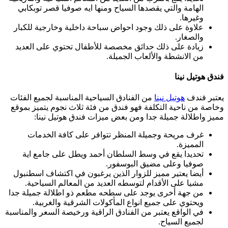
الهامة والتي يقصدها السياح ومنها ايه صوفيا قصر توبكابي
وغيرها.
علاوة على ذلك وجود احواض سباحة داخلية وخارجية للكبار
والصغار.
زيادة على ذلك حدائق مخصصة للأطفال تحتوي على العديد
من الانشطة والألعاب الجميلة.
فندق هوتيل نينا
يعتبر فندف
هوتيل نينا
من الفنادق السياحية المناسبة لجميع الفئات
وخاصة من ناحية التكلفة فهو فندق من فئة ثلاث نجوم يتميز بموقع
مميز واطلالة جميلة جدا ومن بعض ميزات فندق هوتيل نينا:
غرف مريحة وجميلة المنظر تتوافر على كافة الخدمات
المميزة.
تحديدا يقع في وسط السلطان أحمد ويطل على جامع اية
صوفيا وعلى مضيق البوسفور.
أيضا يعتير مميز للزوار الذين يرغبون في اكتشاف اسطنبول
مشيا على الأقدام لتوسطه العديد من المعالم السياحية.
من جهة أخرى يوجد على سطحه مطعم ذو اطلالة جميلة جدا
ويحتوي على جميع انواع المأكولات الشرقية والغربية.
في الواقع يعتبر من الفنادق الراقية ورخيصة السعر والمناسبة
لجميع السياح.