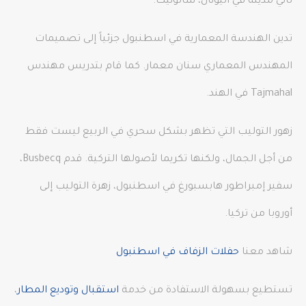
ثاني مدينة في اليونان، سالونيك.
تدين الهندسة المعمارية في اسطنبول جزئياً إلى تصميمات
المهندس المعماري سنان معمار. كما قام بتدريس مهندس
Tajmahal في الهند.
زهور التوليب التي تظهر بشكل سحري في الربيع ليست فقط
من أجل الجمال، ولكنها تكريما لأصولها التركية. قدم Busbecq،
سفير إمبراطور هابسبورغ في اسطنبول، زهرة التوليب إلى
أوروبا من تركيا.
شاهد معنا
حفلات الزفاف في اسطنبول
تستطيع بسهولة الاستفادة من خدمة
استقبال وتوديع المطار
،