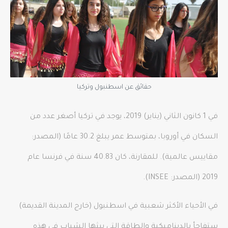
حقائق عن اسطنبول وتركيا
في 1 كانون الثاني (يناير) 2019، يوجد في تركيا أصغر عدد من
السكان في أوروبا، بمتوسط ​​عمر يبلغ 30.2 عامًا (المصدر:
مقاييس عالمية). للمقارنة، كان 40.83 سنة في فرنسا عام
2019 (المصدر: INSEE).
في الأحياء الأكثر شعبية في اسطنبول (خارج المدينة القديمة)
ستفاجأ بالديناميكية والطاقة التي يبثها الشباب في هذه