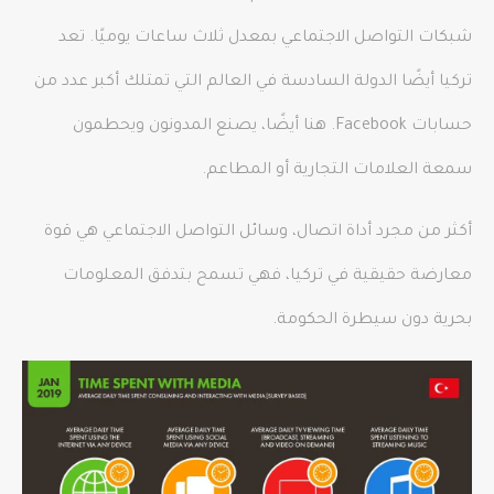
شبكات التواصل الاجتماعي بمعدل ثلاث ساعات يوميًا. تعد
تركيا أيضًا الدولة السادسة في العالم التي تمتلك أكبر عدد من
حسابات Facebook. هنا أيضًا، يصنع المدونون ويحطمون
سمعة العلامات التجارية أو المطاعم.
أكثر من مجرد أداة اتصال، وسائل التواصل الاجتماعي هي قوة
معارضة حقيقية في تركيا، فهي تسمح بتدفق المعلومات
بحرية دون سيطرة الحكومة.