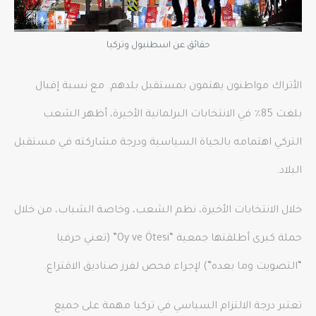
حقائق عن اسطنبول وتركيا
الأتراك مواطنون يهتمون بمستقبل بلدهم. مع نسبة إقبال
بلغت 85٪ في الانتخابات البرلمانية الأخيرة، أظهر الشعب
التركي اهتمامه بالحياة السياسية ودرجة مشاركته في مستقبل
البلاد.
خلال الانتخابات الأخيرة، نظم الشعب، وخاصة الشباب، من خلال
حملة كبرى أطلقتها جمعية “Oy ve Ötesi” (تعني حرفيا
“التصويت وما بعده”) لإجراء فحص لفرز صناديق الاقتراع.
تعتبر درجة الالتزام السياسي في تركيا مهمة على جميع