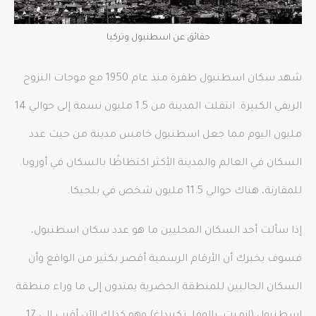
حقائق عن اسطنبول وتركيا
شهد سكان اسطنبول طفرة منذ عام 1950 مع موجات النزوح
الريفي الكبيرة. انتقلت المدينة من 1.5 مليون نسمة إلى حوالي 14
مليون اليوم مما جعل اسطنبول خامس مدينة من حيث عدد
السكان في العالم والمدينة الأكثر اكتظاظًا بالسكان في أوروبا.
للمقارنة، هناك حوالي 11.5 مليون شخص في بلجيكا.
إذا سألت أحد السكان المحليين ما هو عدد سكان اسطنبول،
فسوف يخبرك أن الأرقام الرسمية أقصر بكثير من الواقع وأن
السكان الحاليين للمنطقة الحضرية يمتدون إلى ما وراء منطقة
اسطنبول (إزميت، يالوفا، تكيرداغ) وهو كذلك الآن أقرب إلى 17