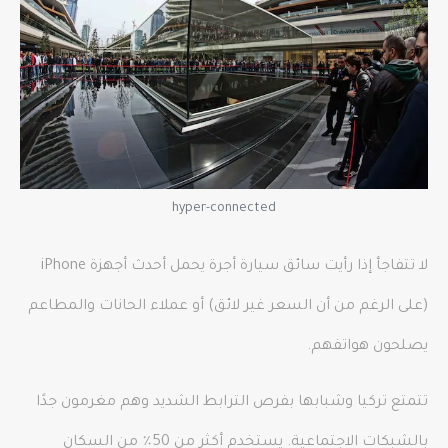
hyper-connected
لا تتفاجأ إذا رأيت سائق سيارة أجرة يحمل أحدث أجهزة iPhone
(على الرغم من أن السعر غير لائق) أو عملاء الحانات والمطاعم
يصلحون هواتفهم.
تتمتع تركيا وشبابها بفرص الترابط الشديد وهم مغرمون جدًا
بالشبكات الاجتماعية. يستخدم أكثر من 50٪ من السكان