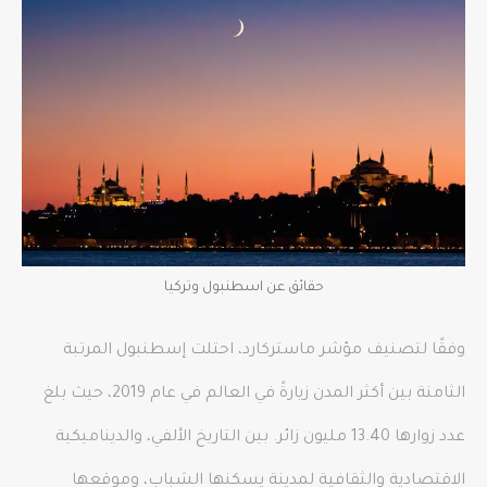
حقائق عن اسطنبول وتركيا
وفقًا لتصنيف مؤشر ماستركارد، احتلت إسطنبول المرتبة
الثامنة بين أكثر المدن زيارةً في العالم في عام 2019، حيث بلغ
عدد زوارها 13.40 مليون زائر. بين التاريخ الألفي، والديناميكية
الاقتصادية والثقافية لمدينة يسكنها الشباب، وموقعها