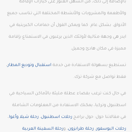
بالإضافة إلى ذلك، من السهل العثور على خيارات الإقامة
والأطعمة والمشروبات والأنشطة المختلفة التي تناسب جميع
الأذواق. بشكل عام. كما ويمكن القول أن حمامات الكبريتية في
ايدر هي وجهة مثالية لأولئك الذين يرغبون في الاستمتاع بإقامة
مميزة في مكان هادئ وجميل.
تستطيع بسهولة الاستفادة من خدمة
استقبال وتوديع المطار
،
فقط تواصل مع شركة ترك.
في حال كنت ترغب بقضاء عطلة مليئة بالأماكن السياحية في
اسطنبول وتركيا، يمكنك الاستفادة من المعلومات الشاملة
في مقالاتنا حول: حول برامج
رحلات اسطنبول
،
رحلة شيلا وأغوا
،
رحلات البوسفور
،
رحلة طرابزون
، و
رحلة السفينة العربية