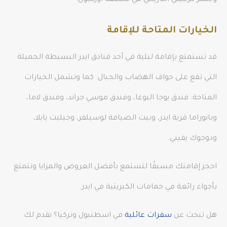
وجسر كرميلي التاريخي في منطقة أوزنجول.
الخيارات المتاحة للإقامة
قد تستمتع بإقامة ليلية في أحد فنادق ايدر البسيطة الجميلة
التي تقع على حواف الهضاب والجبال. كما وتشمل الخيارات
المتاحة: فندق يوجا اليوغا، وفندق موسي جراند، وفندق لاما،
وبانوراما قرية ايدر، وبيت الضيافة لوسيلفر، وجيليت يايلا،
ودوجوك يقيني.
احجز إقامتك مسبقًا لتستمع بأفضل العروض والمزايا وتتمتع
بأجواء رائعة في حمامات الكبريتية في ايدر.
هل تبحث عن
سفرات عائلية
في اسطنبول وتركيا؟ نقدم لك