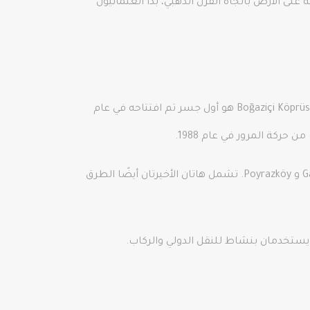
م السفن المنزلقة على الأرض باتجاه القرن الذهبي، بدأ العثمانيون
يُعد مضيق البوسفور بمثابة ممر مائي دولي مزدحم، وقد تم التخطيط لتعزيزه بجسر في السبعينيات. جسر البوسفور أو Boğaziçi Köprüsü هو أول جسر تم افتتاحه في عام
إلى الشمال من المضيق، تم الانتهاء من الجسر الثالث المسمى Yavuz Sultan Selim Bridge في عام 2016 وربط بين Garipçe و Poyrazköy. تشمل هاتان الأخيرتان أيضًا الطرق
ستخدمان بنشاط للنقل الدولي والركاب.