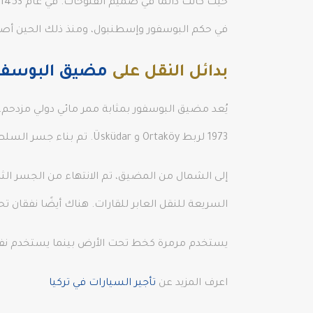
في حكم البوسفور وإسطنبول، ومنذ ذلك الحين أصبح
بدائل النقل على
مضيق البوسفو
1973 لربط Ortaköy و Üsküdar. تم بناء جسر السلطان محمد الفاتح، الذي يربط أنادولو حصاري بروميلي حصاري، للتخفيف من حركة المرور في عام 1988.
السريعة للنقل العابر للقارات. هناك أيضًا نفقان 
يستخدم مرمرة كخط تحت الأرض بينما يستخدم نفق 
اعرف المزيد عن
تأجير السيارات في تركيا