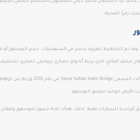
حيث كانت دائمًا في صميم الفتوحات. في عام 1453، عندما غزا السلطان محمد الثاني اسطنبول باستخدا
ت رمزًا للمدينة.
ر
تحت الأرض لتوحيد مضيق البوسفور.
أوراسيا للسيارات فقط. لذلك، هناك ثلاثة جسور للبوسفور ونفقان ي