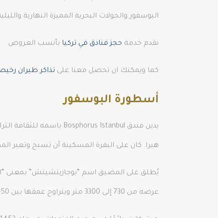
البوسفور والجولات البحرية المميزة النهارية والليلية
نقدم خدمة
حجز فنادق في تركيا
بأنسب العروض
كما ويمكنك ان تحصل معنا على
تذاكر طيران رخي
أسطورة البوسفور
يدين فندق horus Istanbul
هيرا. كان على البقرة المسكينة أن تسبح وتعبر ا
يُطلق على المضيق اسم “بوجازيتشيتش” بمعنى “المضي
عرضه من 730 إلى 3300 متر ويتراوح عمقها بين 50-120 مترًا. لطالما كانت هذه القناة واسعة النطاق مهمة لحكام قارتين.