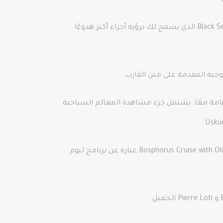
إذا كنت تخطط لقضاء يوم كامل لاستكشاف مضيق البوسفور من الجنوب إلى الشمال، فإن Bosphorus Cruise و Black Sea Tour الذي يسمح لك برؤية أجزاء أكثر هدوءًا
جبة المقدمة على متن القارب.
هامة معًا. يشتمل جزء مشاهدة المعالم السياحية
واحد آخر مفضل بشكل شائع يجمع بين جولة القرن الذهبي ورحلة البوسفور وجولة التلفريك في بيير لوتي. رحلة Bosphorus Cruise with Old City Tour عبارة عن برنامج ليوم