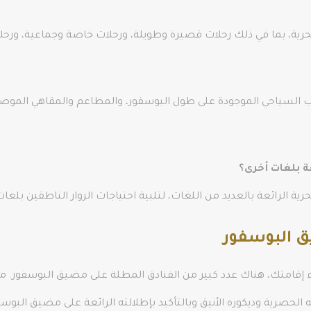
بحرية، بما في ذلك رحلات قصيرة وطويلة، ورحلات خاصة وجماعية، ورح
ب السياحي الموجودة على طول البوسفور، والمطاعم والمقاهي الموصى 
عة بلغات أخرى؟
ية الرائعة بالعديد من اللغات، لتلبية احتياجات الزوار الناطقين بلغا
يق البوسفور
ء إقامتك، هناك عدد كبير من الفنادق المطلة على مضيق البوسفور. من
الحصرية وديكوره الأنيق وبالتأكيد بإطلالته الرائعة على مضيق البوسف