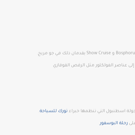
إذا كنت ترغب في رؤية القصور المضاءة بشكل فريد أثناء تذوق المأكولات التركية التقليدية على متن القارب، فإن Bosphorus Dinner و Show Cruise يقدمان ذلك في جو مريح.
لى عناصر الفولكلور مثل الرقص القوقازي
 جولة اسطنبول التي تنظمها خبراء
تورك للسياحة
.
على
رحلة البوسفور
.