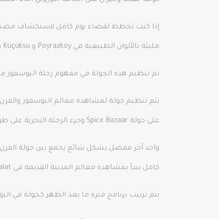
دولما بهجة وجيران على الجانب الأوروبي أثناء الاست
مليئة بالألوان الطبيعية في Poyrazköy و Küçüksu و Anadolu Kavağı.
تم تنظيم هذه الجولة في مفهوم رحلة البوسفور مع 
يتم تنظيم جولة لمشاهدة معالم البوسفور والقرن ا
على جولة Spice Bazaar وجزء الرحلة البحرية على طول مضيق البوسفور الجميل. بدلاً من ذلك، يمكنك القيام بجولة في Üsküdar.
كامل يبدأ بمشاهدة معالم المدينة القديمة في Balat و Fener أثناء الإبحار إلى قلعة Rumeli Fortress في الصباح.
يتم ترتيب برنامج فترة ما بعد الظهر كجولة في البوسفور مع ا