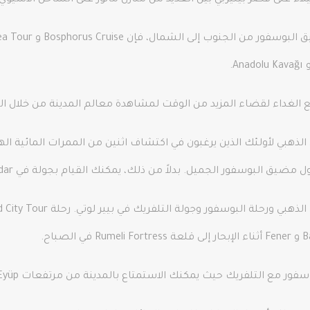
يلاء على قصر بيليربي بين العديد من منازل مانور على الساحل الآسيوي.
الغداء لقضاء المزيد من الوقت لمشاهدة معالم المدينة من خلال الو
لذهبي لأولئك الذين يرغبون في اكتشاف اثنين من الممرات المائية ال
لتلفريك حيث يمكنك الاستمتاع بالمدينة من مرتفعات Eyüp و Pierre Loti الجميل