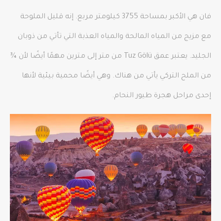
فان هي الأكبر بمساحة 3755 كيلومتر مربع. إنه قليل الملوحة
مع مزيج من المياه المالحة والمياه العذبة التي تأتي من ذوبان
الجليد. يعتبر عمق Tuz Gölü من متر إلى مترين مهمًا أيضًا لأن ¾
من الملح التركي يأتي من هناك. وهي أيضًا محمية بيئية لأنها
إحدى مراحل هجرة طيور النحام.