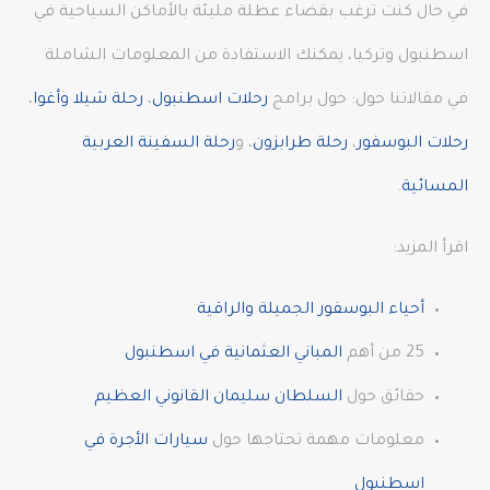
في حال كنت ترغب بقضاء عطلة مليئة بالأماكن السياحية في
اسطنبول وتركيا، يمكنك الاستفادة من المعلومات الشاملة
في مقالاتنا حول: حول برامج
رحلات اسطنبول
،
رحلة شيلا وأغوا
،
رحلات البوسفور
،
رحلة طرابزون
، و
رحلة السفينة العربية
المسائية
.
اقرأ المزيد:
أحياء البوسفور الجميلة والراقية
25 من أهم
المباني العثمانية في اسطنبول
حقائق حول
السلطان سليمان القانوني العظيم
معلومات مهمة تحتاجها حول
سيارات الأجرة في
اسطنبول