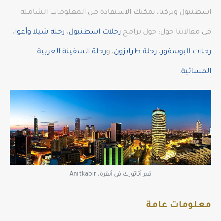
اسطنبول وتركيا، يمكنك الاستفادة من المعلومات الشاملة
في مقالاتنا حول: حول برامج
رحلات اسطنبول
،
رحلة شيلا وأغوا
،
رحلات البوسفور
،
رحلة طرابزون
، و
رحلة السفينة العربية
المسائية
.
قبر أتاتورك في أنقرة، Anıtkabir
معلومات عامة