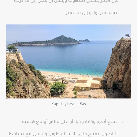
فإن البحر يسخن بسهولة ويمكن أن يصل إلى 26 درجة
مئوية من يوليو إلى سبتمبر.
Kaputaş-beach-Kaş
تتمتع أنقرة وكابادوكيا، أو على نطاق أوسع هضبة
الأناضول، بمناخ قاري. الشتاء طويل وقاسي مع تساقط