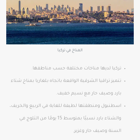
المناخ في تركيا
تركيا لديها مناخات مختلفة حسب مناطقها.
تتميز تراقيا الشرقية الواقعة باتجاه بلغاريا بمناخ شتاء
بارد وصيف حار مع نسيم خفيف.
اسطنبول ومنطقتها لطيفة للغاية في الربيع والخريف،
والشتاء بارد نسبيًا بمتوسط ​​15 يومًا من الثلوج في
السنة وصيف حار وغزير.