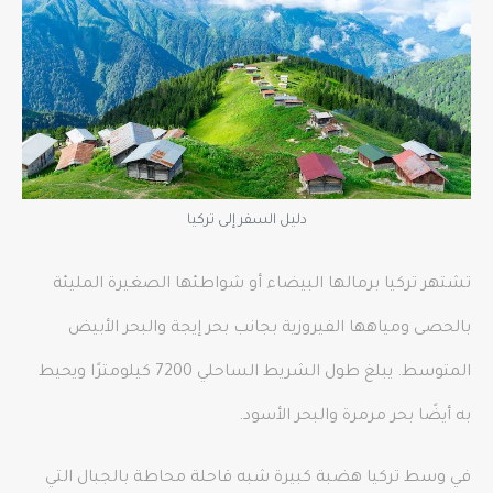
دليل السفر إلى تركيا
تشتهر تركيا برمالها البيضاء أو شواطئها الصغيرة المليئة
بالحصى ومياهها الفيروزية بجانب بحر إيجة والبحر الأبيض
المتوسط. يبلغ طول الشريط الساحلي 7200 كيلومترًا ويحيط
به أيضًا بحر مرمرة والبحر الأسود.
في وسط تركيا هضبة كبيرة شبه قاحلة محاطة بالجبال التي