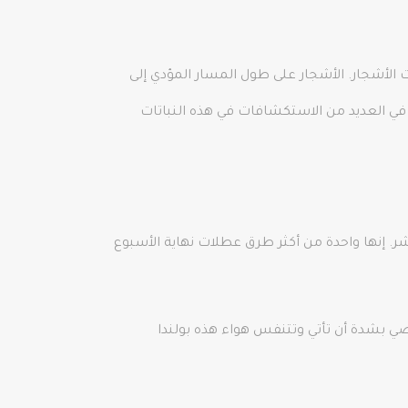
الأشجار. الأشجار على طول المسار المؤدي إلى
بوا في العديد من الاستكشافات في هذه النباتات
القرن التاسع عشر. إنها واحدة من أكثر طرق عطلات نهاية الأسبوع
ة الرياضات الطبيعية على مسار المشي الذي يبلغ طوله 5 كيلومترات. نوصي بشدة أن تأتي وتتنفس هواء هذه بولندا