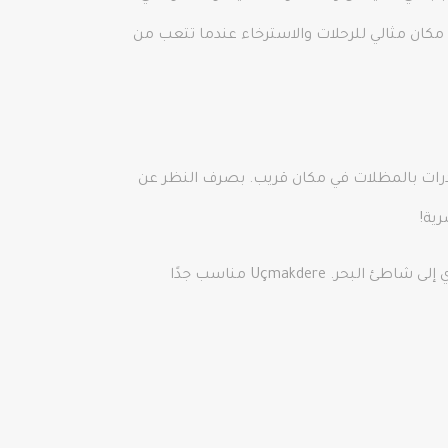
ة داخل الغابة بالإضافة إلى 6 حدائق طبيعية مختلفة. إنه مكان مثالي للرحلات والاسترخاء عندما تتعب من
طيران. هذا بسبب وجود منحدرات بالمظلات في مكان قريب. بصرف النظر عن
يمكنك التنزه هنا برفقة جلالة جبال غانوس وبحر مرمرة الأزرق. يمكنك اتباع المسار الذي يمر عبر القرى وممر المشاة المؤدي إلى شاطئ البحر. Uçmakdere مناسب جدًا