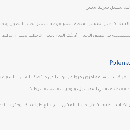
ساعة بمعدل سرعة مشي.
الشلالات على المسار. يمنحك الممر فرصة للسير بجانب الجدول وتحت 
ماء تصبح مستحيلة في بعض الأحيان. أولئك الذين يحبون الرحلات يجب أن يذه
 في منطقة بيكوز في اسطنبول، Polonezköy هي قرية أسسها مهاجرون فروا من بولندا في منتصف 
في أي وقت من السنة، يمكنك الركض وممارس