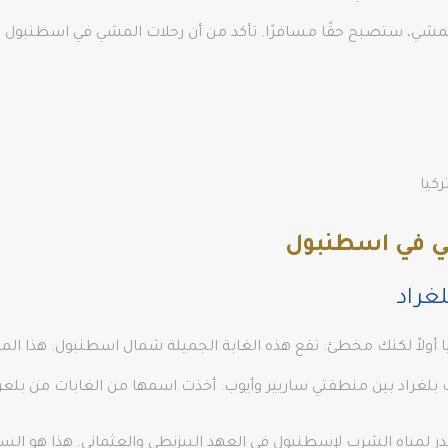
للمشي، ستصبح حقًا مسافرًا. تأكد من أن رحلات المشي في اسطنبول 
ركيا
ي في اسطنبول
غراد
 أولاً لكنك مخطئ. تقع هذه الغابة الجميلة شمال اسطنبول. هذا المك
 بلغراد بين منطقتي ساريير وأيوب. أخذت اسمها من الغابات من بلغر
ر لمياه الشرب لإسطنبول في العهد البيزنطي والعثماني. هذا هو الس