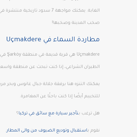
صخب المدينة وصخبها!
مطاردة السماء في Uçmakdere
الطيران الشراعي، إذا كنت تبحث عن منطقة واسعة وهادئة للرحلات، يمكن أ
للتخييم أيضًا إذا كنت باحثًا عن المغامرة.
هل ترغب ب
تأجير سيارة مع سائق في تركيا
؟
نقوم ب
استقبال وتوديع الضيوف من والى المطار
.