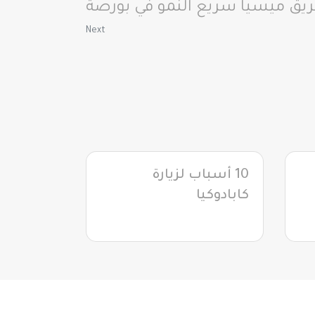
ق ميسيا سريع النمو في بورصة
Next
10 أسباب لزيارة
كابادوكيا