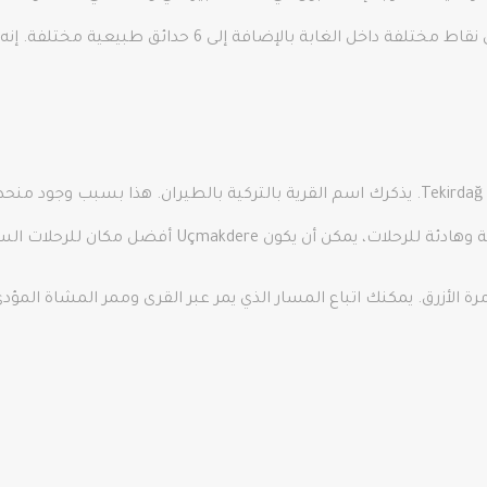
الغابة. يمكنك مواجهة 7 سدود تاريخية منتشرة في نقاط مختلف
Uçmakdere هي قرية قديمة في منطقة Şarköy في Tekirdağ. يذكرك اسم القرية بالتركية بال
ن يكون Uçmakdere أفضل مكان للرحلات السرية!