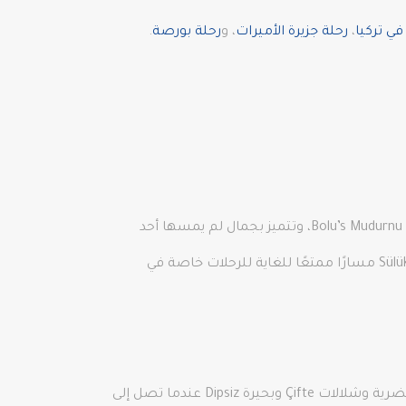
ي تركيا
،
رحلة جزيرة الأميرات
، و
رحلة بورصة
.
منذ حوالي 300 عام، سقط انهيار أرضي في جدول Tavşansuyu وشكل بحيرة Sülüklü نتيجة لذلك. تقع بحيرة Sülüklü في بلدة Bolu’s Mudurnu، وتتميز بجمال لم يمسها أحد
حيث يمكنك الذهاب للصيد والتخييم والمشي لمسافات طويلة. مع تنوع الأنواع النباتية المتوطنة والغابات، يرسم Sülüklü Göl مسارًا ممتعًا للغاية للرحلات خاصة في
يمكنك الوصول إلى هضبة Erikli بعد 6 كم من قرية Teşvikiye في منطقة Çınarcık في يالوفا. ترحب بكم غابة Teşvikiye الحضرية وشلالات Çifte وبحيرة Dipsiz عندما تصل إلى