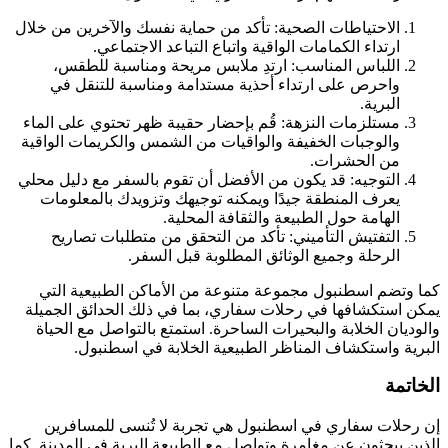
الاحتياطات الصحية: تأكد من حماية نفسك والآخرين من خلال
ارتداء الكمامات الواقية واتباع التباعد الاجتماعي.
اللباس المناسب: ارتدِ ملابس مريحة ومناسبة للطقس،
واحرص على ارتداء أحذية مستدامة ومناسبة للتنقل في
البرية.
مستلزمات النزهة: قُم بإحضار حقيبة ظهر تحتوي على الماء
والوجبات الخفيفة والواقيات من الشمس والكريمات الواقية
من الحشرات.
التوجيه: قد يكون من الأفضل أن تقوم بالسفر مع دليل محلي
يعرف المنطقة جيدًا ويمكنه توجيهك وتزويدك بالمعلومات
الهامة حول الطبيعة والثقافة المحلية.
التفتيش التأميني: تأكد من التحقق من متطلبات تصاريح
الرحلة وجميع الوثائق المطلوبة قبل السفر.
كما وتضم اسطنبول مجموعة متنوعة من الأماكن الطبيعية التي
يمكن استكشافها في رحلات سفاري، بما في ذلك الحدائق الجميلة
والوديان الخلابة والبحيرات الساحرة. استمتع بالتواصل مع الحياة
البرية واستكشاف المناظر الطبيعية الخلابة في اسطنبول.
الخاتمة
إن رحلات سفاري في اسطنبول هي تجربة لا تُنسى للمسافرين
الذين يبحثون عن مغامرة وتواصل مع الطبيعة البرية في المدينة. كما