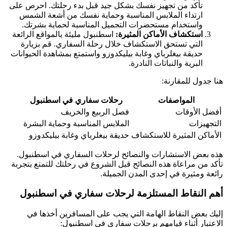
تأكد من تجهيز نفسك بشكل جيد قبل بدء رحلتك. احرص على
ارتداء الملابس المناسبة وحماية نفسك من أشعة الشمس
واستخدام مستحضرات التجميل المناسبة لحماية بشرتك.
استكشاف الأماكن المثيرة:
اسطنبول مليئة بالمواقع الرائعة
التي تستحق الاستكشاف خلال رحلة السفاري. قم بزيارة
حديقة بيغلرباي وغابة بيليكدوزو واستمتع بمشاهدة الحيوانات
البرية والنباتات النادرة.
هنا جدول للمقارنة:
المواصفات
رحلات سفاري في اسطنبول
أفضل الأوقات
فصل الربيع والخريف
التجهيزات
الملابس المناسبة وحماية البشرة
الأماكن المثيرة للاستكشاف
حديقة بيغلرباي وغابة بيليكدوزو
هذه بعض الاستشارات والنصائح لرحلات السفاري في اسطنبول.
تأكد من مراعاة هذه النصائح قبل الشروع في رحلتك للتمتع بتجربة
رائعة ومثيرة في إحدى المدن الجميلة.
أهم النقاط المستلزمة لرحلات سفاري في اسطنبول
إليك بعض النقاط الهامة التي يجب على المسافرين أخذها في
الاعتبار أثناء قيامهم برحلات سفاري في اسطنبول: