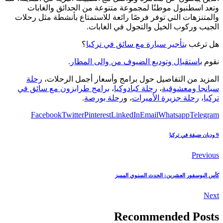
وتعد اسطنبول موطنًا لمجموعة متنوعة من الحدائق والغابات
والمتنزهات التي توفر فرصًا رائعة للاستمتاع بأنشطة مثل رحلات
الجيب وركوب الخيل والتجول في الغابات.
هل ترغب ب
تأجير سيارة مع سائق في تركيا
؟
نقوم ب
استقبال وتوديع الضيوف من والى المطار
.
المزيد من التفاصيل حول برامج وأسعار أجمل الرحلات،
رحلة
سبانجا ومعشوقية
،
رحلة كبادوكيا
،
برامج طرابزون مع سائق في
تركيا
،
رحلة جزيرة الأميرات
، و
رحلة بورصة
.
Facebook
Twitter
Pinterest
LinkedIn
Email
Whatsapp
Telegram
9 وديان ضيقة في تركيا
Previous
كأس البوسفور العشرين: الحدث السنوي المميز
Next
Recommended Posts