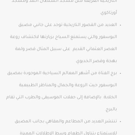
التاريخية العريقة مثل مسجد السلطان أحمد ومسجد
أورتاكوي.
العديد من القصور التاريخية توجد على جانبي مضيق
البوسفور والتي يستمتع السياح بزيارتها لاكتشاف روعة
العصر العثماني القديم. على سبيل المثال قصر ولمة
بهجة وقصر الخديوي.
برج الفتاة من أشهر المعالم السياحية الموجودة بمضيق
البوسفور حيث الروعة والجمال والمناظر الطبيعية
الخلابة. بالإضافة إلى حفلات الموسيقى والطرب التي تقام
بالبرج.
تنتشر العديد من المطاعم والمقاهي بجانب المضيق
للاستمتاع بتناول الطعام وسط الإطلالات المميزة