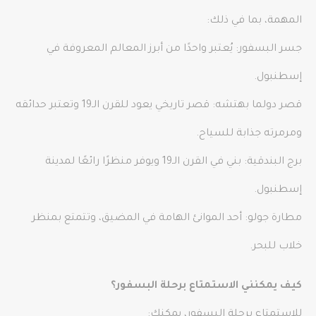
المهمة، بما في ذلك:
جسر البسفور: يُعتبر واحدًا من أبرز المعالم المعروفة في
إسطنبول.
قصر دولما بهتشه: قصر تاريخي يعود للقرن الـ19 وتعتبر حدائقه
ومرمرته جذابة للسياح.
برج البندقية: بني في القرن الـ19 ويوفر منظرًا رائعًا لمدينة
إسطنبول.
مطارة جولو: أحد الموانئ الهامة في المضيق، وتتمتع بمنظر
خلاب للبحر.
كيف يمكنني الاستمتاع برحلة البسفور؟
للاستمتاع برحلة البسفور، يمكنك: