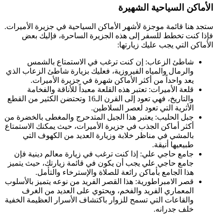
الأماكن السياحية الشهيرة
ستجد هنا قائمة موجزة لأشهر الأماكن السياحية في جزيرة الأميرات.
فإذا كنت تخطط للسفر إلى هذه الجزيرة الساحرة، فإليك بعض
الأماكن التي يجب عليك زيارتها:
شاطئ الزعاب: إن كنت ترغب في الاستمتاع بالشمس
والرمال والمياه الفيروزية، فعليك بزيارة شاطئ الزعاب الذي
يعد واحداً من أكثر الأماكن شهرة في جزيرة الأميرات.
قلعة الأميرات: تعتبر هذه القلعة معبداً للأناقة والفخامة
والتاريخ، فهي تعود إلى القرن الـ16 وتحتضن الكثير من القطع
الأثرية التي تعود لعصر السلاطين.
جبل الحليب: يعتبر هذا الجبل المتدحرج والمغطى بالخضرة من
أكثر أماكن الجذب في جزيرة الأميرات، حيث يمكنك الاستمتاع
بالمشي في مناظر خلابة وزيارة العديد من الكهوف التي
طبيعيها أنيقة.
جامع حاجي علي: إذا كنت ترغب في زيارة معالم دينية فإن
جامع حاجي علي يجب أن يكون في قائمة زيارتك، حيث يتميز
هذا الجامع بأماكن رائعة للصلاة والإسترخاء والتأمل.
قصر الامبراطورية: هذا القصر الفريد من نوعه يتميز بالأسلوب
المعماري الفريد والفخم، ويحتوي على العديد من الغرف
والقاعات التي تسمح للزوار باكتشاف الأسرار العظيمة الخفية
خلف جدرانه.