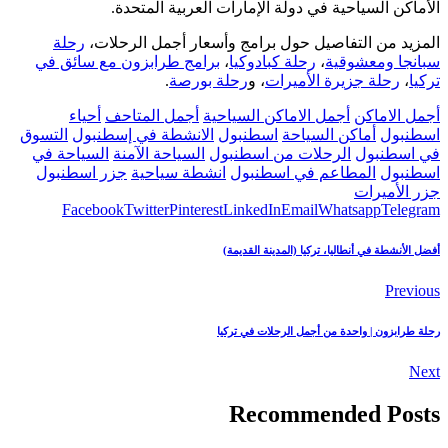
الأماكن السياحية في دولة الإمارات العربية المتحدة.
المزيد من التفاصيل حول برامج وأسعار أجمل الرحلات،
رحلة
سبانجا ومعشوقية
،
رحلة كبادوكيا
،
برامج طرابزون مع سائق في
تركيا
،
رحلة جزيرة الأميرات
، و
رحلة بورصة
.
أجمل الاماكن
أجمل الاماكن السياحية
أجمل المتاحف
أحياء
اسطنبول
أماكن السياحة
اسطنبول
الانشطة في إسطنبول
التسوق
في اسطنبول
الرحلات من اسطنبول
السياحة الآمنة
السياحة في
اسطنبول
المطاعم في اسطنبول
انشطة سياحية
جزر اسطنبول
جزر الأميرات
Facebook
Twitter
Pinterest
LinkedIn
Email
Whatsapp
Telegram
أفضل الأنشطة في أنطاليا، تركيا (المدينة القديمة)
Previous
رحلة طرابزون | واحدة من أجمل الرحلات في تركيا
Next
Recommended Posts