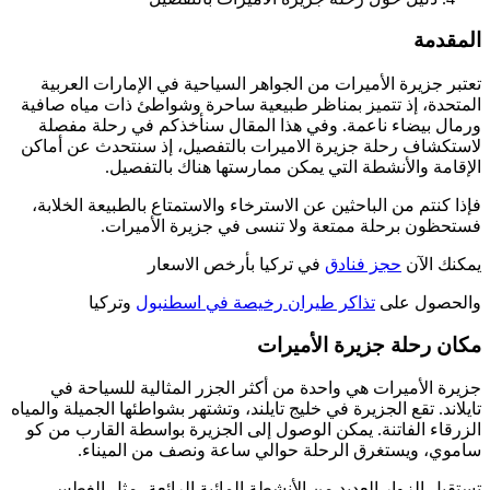
المقدمة
تعتبر جزيرة الأميرات من الجواهر السياحية في الإمارات العربية
المتحدة، إذ تتميز بمناظر طبيعية ساحرة وشواطئ ذات مياه صافية
ورمال بيضاء ناعمة. وفي هذا المقال سنأخذكم في رحلة مفصلة
لاستكشاف رحلة جزيرة الاميرات بالتفصيل، إذ سنتحدث عن أماكن
الإقامة والأنشطة التي يمكن ممارستها هناك بالتفصيل.
فإذا كنتم من الباحثين عن الاسترخاء والاستمتاع بالطبيعة الخلابة،
فستحظون برحلة ممتعة ولا تنسى في جزيرة الأميرات.
يمكنك الآن
حجز فنادق
في تركيا بأرخص الاسعار
والحصول على
تذاكر طيران رخيصة في اسطنبول
وتركيا
مكان رحلة جزيرة الأميرات
جزيرة الأميرات هي واحدة من أكثر الجزر المثالية للسياحة في
تايلاند. تقع الجزيرة في خليج تايلند، وتشتهر بشواطئها الجميلة والمياه
الزرقاء الفاتنة. يمكن الوصول إلى الجزيرة بواسطة القارب من كو
ساموي، ويستغرق الرحلة حوالي ساعة ونصف من الميناء.
تستقبل الزوار العديد من الأنشطة المائية الرائعة، مثل الغطس