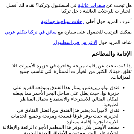
هل تبحث عن
سفرات عائلية
في اسطنبول وتركيا؟ نقدم لك أفضل
الخيارات للرحلات العائلية داخل تركيا
أعرف المزيد حول أحلى
رحلات سياحية جماعية
يمكنك الترتيب للحصول على سيارة مع
سائق في تركيا يتكلم عربي
شاهد المزيد حول
الاعراس في اسطنبول
الإقامة والمطاعم
إذا كنت تبحث عن إقامة مريحة وفاخرة في جزيرة الأميرات فلا
تقلق، فهناك الكثير من الخيارات الممتازة التي تناسب جميع
الميزانيات.
فندق بولو ريزيدنس: يمتاز هذا الفندق بموقعه الفريد على
جزيرة نوا، حيث يطل على ساحل البحر الأحمر مما يجعله
المكان المثالي للاسترخاء والاستمتاع بجمال المناظر
الطبيعية.
فندق الأميرات: يعتبر هذا الفندق من أفضل الفنادق في
الجزيرة، حيث يوفر غرفاً فسيحة ومريحة وجميع الخدمات
اللازمة لتجربة إقامة ممتازة.
مطعم الأوشن بلازا: يوفر هذا المطعم الأجواء الرائعة والإطلالة
الخلابة على البحر مع تقديم الأطباق اللذيذة البحرية.